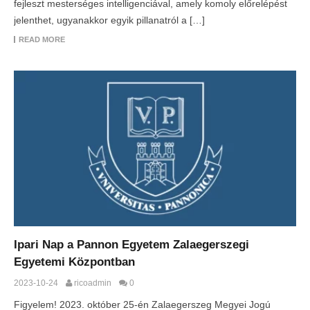
fejleszt mesterséges intelligenciával, amely komoly előrelépést
jelenthet, ugyanakkor egyik pillanatról a […]
READ MORE
Ipari Nap a Pannon Egyetem Zalaegerszegi
Egyetemi Központban
2023-10-24
ricoadmin
0
Figyelem! 2023. október 25-én Zalaegerszeg Megyei Jogú