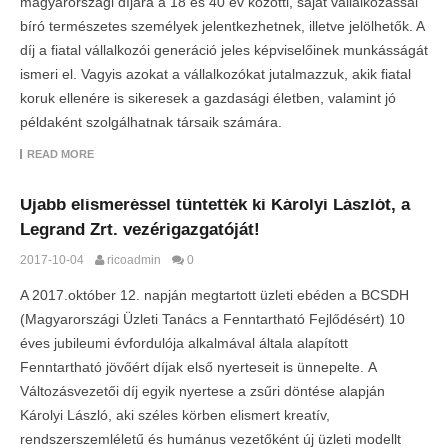
magyarországi díjára a 18 és 40 év közötti, saját vállalkozással
bíró természetes személyek jelentkezhetnek, illetve jelölhetők. A
díj a fiatal vállalkozói generáció jeles képviselőinek munkásságát
ismeri el. Vagyis azokat a vállalkozókat jutalmazzuk, akik fiatal
koruk ellenére is sikeresek a gazdasági életben, valamint jó
példaként szolgálhatnak társaik számára.
READ MORE
Újabb elismeréssel tüntették ki Károlyi Lászlót, a
Legrand Zrt. vezérigazgatóját!
2017-10-04
ricoadmin
0
A 2017.október 12. napján megtartott üzleti ebéden a BCSDH
(Magyarországi Üzleti Tanács a Fenntartható Fejlődésért) 10
éves jubileumi évfordulója alkalmával általa alapított
Fenntartható jövőért díjak első nyerteseit is ünnepelte. A
Változásvezetői díj egyik nyertese a zsűri döntése alapján
Károlyi László, aki széles körben elismert kreatív,
rendszerszemléletű és humánus vezetőként új üzleti modellt