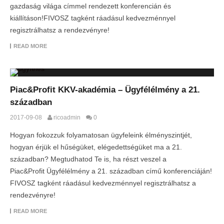
gazdaság világa címmel rendezett konferencián és
kiállításon!FIVOSZ tagként ráadásul kedvezménnyel
regisztrálhatsz a rendezvényre!
READ MORE
Piac&Profit KKV-akadémia – Ügyfélélmény a 21.
században
2017-09-08
ricoadmin
0
Hogyan fokozzuk folyamatosan ügyfeleink élményszintjét,
hogyan érjük el hűségüket, elégedettségüket ma a 21.
században? Megtudhatod Te is, ha részt veszel a
Piac&Profit Ügyfélélmény a 21. században című konferenciáján!
FIVOSZ tagként ráadásul kedvezménnyel regisztrálhatsz a
rendezvényre!
READ MORE