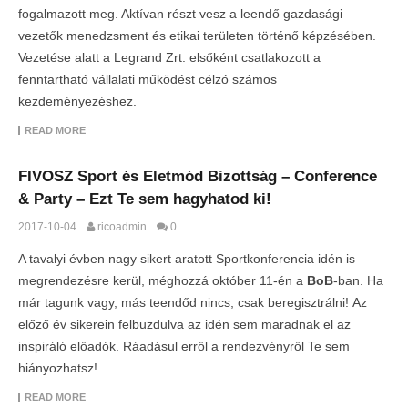
fogalmazott meg. Aktívan részt vesz a leendő gazdasági
vezetők menedzsment és etikai területen történő képzésében.
Vezetése alatt a Legrand Zrt. elsőként csatlakozott a
fenntartható vállalati működést célzó számos
kezdeményezéshez.
READ MORE
FIVOSZ Sport és Életmód Bizottság – Conference
& Party – Ezt Te sem hagyhatod ki!
2017-10-04
ricoadmin
0
A tavalyi évben nagy sikert aratott Sportkonferencia idén is
megrendezésre kerül, méghozzá október 11-én a
BoB
-ban. Ha
már tagunk vagy, más teendőd nincs, csak beregisztrálni!
Az
előző év sikerein felbuzdulva az idén sem maradnak el az
inspiráló előadók. Ráadásul erről a rendezvényről Te sem
hiányozhatsz!
READ MORE