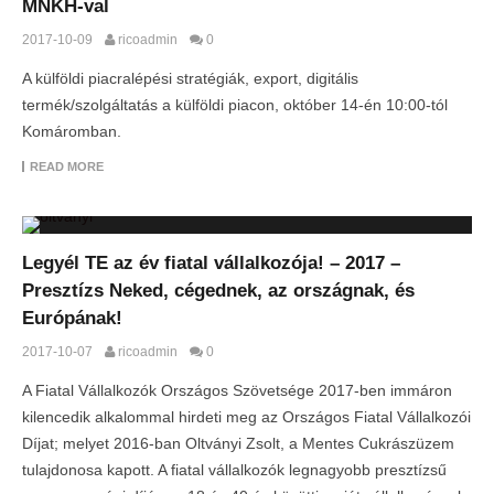
MNKH-val
2017-10-09
ricoadmin
0
A külföldi piacralépési stratégiák, export, digitális
termék/szolgáltatás a külföldi piacon, október 14-én 10:00-tól
Komáromban.
READ MORE
Legyél TE az év fiatal vállalkozója! – 2017 –
Presztízs Neked, cégednek, az országnak, és
Európának!
2017-10-07
ricoadmin
0
A Fiatal Vállalkozók Országos Szövetsége 2017-ben immáron
kilencedik alkalommal hirdeti meg az Országos Fiatal Vállalkozói
Díjat; melyet 2016-ban Oltványi Zsolt, a Mentes Cukrászüzem
tulajdonosa kapott. A fiatal vállalkozók legnagyobb presztízsű