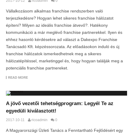
2017-10-12
ricoadmin
0
Vállalkozásom alkalmas franchise rendszerben való
terjeszkedésre? Hogyan lehet sikeres franchise hálózatot
építeni? Milyen az ideális franchise átvevő?. Hatékony
kommunikáció a már meglévő franchise partnerekkel. Ilyen és
ehhez hasonló kérdésekre ad választ a Dakexpo Franchise
Tanácsadó Kft. képzéssorozata. Az előadásokon induló és új
franchise hálózatok ismerkedhetnek meg a sikeres
hálózatépítéssel, marketinggel és, hogy hogyan találják meg a
potenciális franchise partnereket.
READ MORE
A jövő vezetői tehetségprogram: Legyél Te az
egyedüli kiválasztott!
2017-10-11
ricoadmin
0
A Magyarországi Üzleti Tanács a Fenntartható Fejlődésért egy