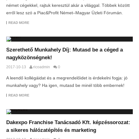
német cégekkel, rajtuk keresztül akár a világgal. Többek között
erről lesz szó a Piac&Profit Német–Magyar Üzleti Fórumán.
READ MORE
Szerethető Munkahely Díj: Mutasd be a céged a
nagyközönségnek!
2017-10-13
ricoadmin
0
A leendő kollégáidat és a megrendelőidet is érdekelni fogja: jó
munkahely vagy? Ha igen, mutasd be minél több embernek!
READ MORE
Dakexpo Franchise Tanácsadó Kft. képzéssorozat:
a sikeres hálózatépítés és marketing