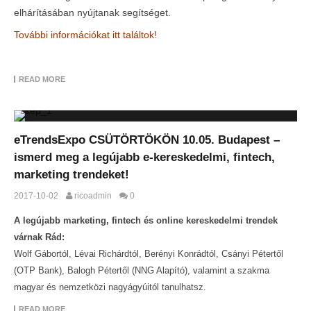
elhárításában nyújtanak segítséget.
További információkat itt találtok!
READ MORE
eTrendsExpo CSÜTÖRTÖKÖN 10.05. Budapest –
ismerd meg a legújabb e-kereskedelmi, fintech,
marketing trendeket!
2017-10-02
ricoadmin
0
A legújabb marketing, fintech és online kereskedelmi trendek
várnak Rád:
Wolf Gábortól, Lévai Richárdtól, Berényi Konrádtól, Csányi Pétertől
(OTP Bank), Balogh Pétertől (NNG Alapító), valamint a szakma
magyar és nemzetközi nagyágyúitól tanulhatsz.
READ MORE