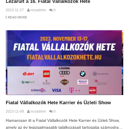
Lezárult a 16. Fiatal Vállalkozók Hete
2023-11-27
ricoadmin
0
READ MORE
Fiatal Vállalkozók Hete Karrier és Üzleti Show
2023-11-08
ricoadmin
0
Hamarosan itt a Fiatal Vállalkozók Hete Karrier és Üzleti Show,
amely az év legizgalmasabb találkozásait tartogatja számodra…