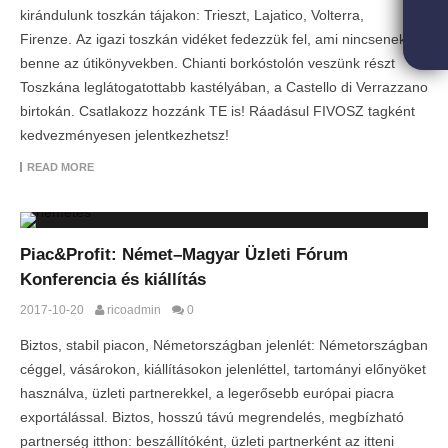
k
irándulunk toszkán tájakon: Trieszt, Lajatico, Volterra,
Firenze.
Az igazi toszkán vidéket fedezzük fel, ami nincsenek
benne az útikönyvekben.
Chianti borkóstolón veszünk részt
Toszkána leglátogatottabb kastélyában, a Castello di Verrazzano
birtokán. Csatlakozz hozzánk TE is! Ráadásul FIVOSZ tagként
kedvezményesen jelentkezhetsz!
READ MORE
Piac&Profit: Német–Magyar Üzleti Fórum
Konferencia és kiállítás
2017-10-20
ricoadmin
0
Biztos, stabil piacon, Németországban jelenlét: Németországban
céggel, vásárokon, kiállításokon jelenléttel, tartományi előnyöket
használva, üzleti partnerekkel, a legerősebb európai piacra
exportálással. Biztos, hosszú távú megrendelés, megbízható
partnerség itthon: beszállítóként, üzleti partnerként az itteni