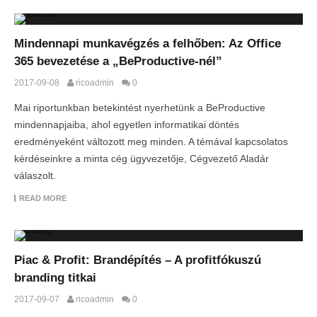
Mindennapi munkavégzés a felhőben: Az Office
365 bevezetése a „BeProductive-nél”
2017-09-08
ricoadmin
0
Mai riportunkban betekintést nyerhetünk a BeProductive
mindennapjaiba, ahol egyetlen informatikai döntés
eredményeként változott meg minden. A témával kapcsolatos
kérdéseinkre a minta cég ügyvezetője, Cégvezető Aladár
válaszolt.
READ MORE
Piac & Profit: Brandépítés – A profitfókuszú
branding titkai
2017-09-07
ricoadmin
0