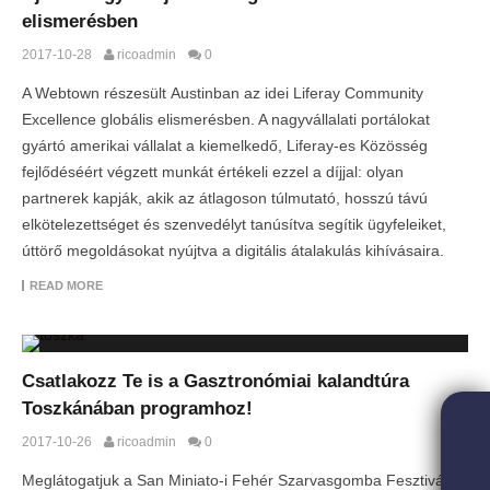
elismerésben
2017-10-28
ricoadmin
0
A Webtown részesült Austinban az idei Liferay Community
Excellence globális elismerésben. A nagyvállalati portálokat
gyártó amerikai vállalat a kiemelkedő, Liferay-es Közösség
fejlődéséért végzett munkát értékeli ezzel a díjjal: olyan
partnerek kapják, akik az átlagoson túlmutató, hosszú távú
elkötelezettséget és szenvedélyt tanúsítva segítik ügyfeleiket,
úttörő megoldásokat nyújtva a digitális átalakulás kihívásaira.
READ MORE
Csatlakozz Te is a Gasztronómiai kalandtúra
Toszkánában programhoz!
2017-10-26
ricoadmin
0
Meglátogatjuk a San Miniato-i Fehér Szarvasgomba Fesztivált,