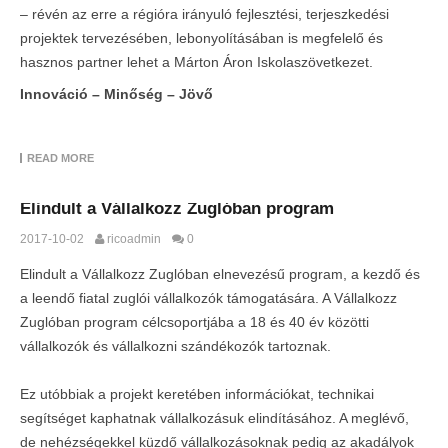
– révén az erre a régióra irányuló fejlesztési, terjeszkedési
projektek tervezésében, lebonyolításában is megfelelő és
hasznos partner lehet a Márton Áron Iskolaszövetkezet.
Innováció – Minőség – Jövő
READ MORE
Elindult a Vállalkozz Zuglóban program
2017-10-02
ricoadmin
0
Elindult a Vállalkozz Zuglóban elnevezésű program, a kezdő és
a leendő fiatal zuglói vállalkozók támogatására. A Vállalkozz
Zuglóban program célcsoportjába a 18 és 40 év közötti
vállalkozók és vállalkozni szándékozók tartoznak.
Ez utóbbiak a projekt keretében információkat, technikai
segítséget kaphatnak vállalkozásuk elindításához. A meglévő,
de nehézségekkel küzdő vállalkozásoknak pedig az akadályok