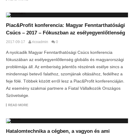
Piac&Profit konferencia: Magyar Fenntarthatósági
Csúcs – 2017 – Fókuszban az esélyegyenlőtlenség
2017-09-17
ricoadmin
0
A nyolcadik Magyar Fenntarthatósági Csúcs konferencia
fókuszában az esélyegyenlőtlenség globális és magyarországi
problémája áll. Az emberiség jelentős részének esélye sincs a
mindennapi betevő falathoz, szomjának oltásához, fedélhez a
feje fölé. Többek között erről lesz a Piac&Profit konferenciáján.
Az esemény szakmai partnere a Fiatal Vállalkozók Országos
Szövetsége.
READ MORE
Hatalomtechnika a cégben, a vagyon és ami