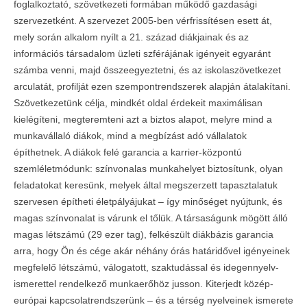
foglalkoztató, szövetkezeti formában működő gazdasági
szervezetként. A szervezet 2005-ben vérfrissítésen esett át,
mely során alkalom nyílt a 21. század diákjainak és az
információs társadalom üzleti szférájának igényeit egyaránt
számba venni, majd összeegyeztetni, és az iskolaszövetkezet
arculatát, profilját ezen szempontrendszerek alapján átalakítani.
Szövetkezetünk célja, mindkét oldal érdekeit maximálisan
kielégíteni, megteremteni azt a biztos alapot, melyre mind a
munkavállaló diákok, mind a megbízást adó vállalatok
építhetnek. A diákok felé garancia a karrier-központú
szemléletmódunk: színvonalas munkahelyet biztosítunk, olyan
feladatokat keresünk, melyek által megszerzett tapasztalatuk
szervesen építheti életpályájukat – így minőséget nyújtunk, és
magas színvonalat is várunk el tőlük. A társaságunk mögött álló
magas létszámú (29 ezer tag), felkészült diákbázis garancia
arra, hogy Ön és cége akár néhány órás határidővel igényeinek
megfelelő létszámú, válogatott, szaktudással és idegennyelv-
ismerettel rendelkező munkaerőhöz jusson. Kiterjedt közép-
európai kapcsolatrendszerünk – és a térség nyelveinek ismerete