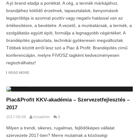
A jó brand eladja a portékát. A cég, a termék márkájához,
brandjéhez kötődő érzelmek, tapasztalatok, benyomások
legapróbbja is azonnal pozitív vagy negatív hatással van az
értékesítésre, a bevételre. A vezető, a munkatársak, a termék, a
szolgáltatás együtt építi, formálja a legnagyobb cégértéket. A
brandépítés gyakorlata, technikái gyökeresen megváltoztak.
Többek között erről lesz szó a Piac & Profit: Brandépítés című
konferenciáján, melyre FIVOSZ tagként kedvezményesen
regisztrálhatsz!
READ MORE
Piac&Profit KKV-akadémia – Szervezetfejlesztés –
2017
2017-09-06
ricoadmin
0
Milyen a trendi, sikeres, rugalmas, fejlődőképes vállalat
szervezete 2017-ben? Merre mutatnak a közösségi