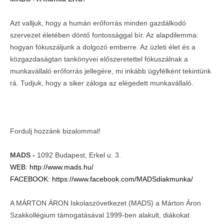
Azt valljuk, hogy a humán erőforrás minden gazdálkodó
szervezet életében döntő fontossággal bír. Az alapdilemma:
hogyan fókuszáljunk a dolgozó emberre. Az üzleti élet és a
közgazdaságtan tankönyvei előszeretettel fókuszálnak a
munkavállaló erőforrás jellegére, mi inkább ügyfélként tekintünk
rá. Tudjuk, hogy a siker záloga az elégedett munkavállaló.
Fordulj hozzánk bizalommal!
MADS -
1092 Budapest, Erkel u. 3.
WEB: http://www.mads.hu/
FACEBOOK: https://www.facebook.com/MADSdiakmunka/
A MÁRTON ÁRON Iskolaszövetkezet (MADS) a Márton Áron
Szakkollégium támogatásával 1999-ben alakult, diákokat