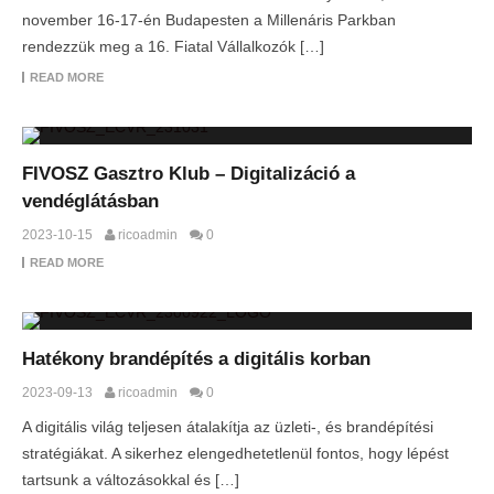
november 16-17-én Budapesten a Millenáris Parkban
rendezzük meg a 16. Fiatal Vállalkozók […]
READ MORE
FIVOSZ Gasztro Klub – Digitalizáció a
vendéglátásban
2023-10-15
ricoadmin
0
READ MORE
Hatékony brandépítés a digitális korban
2023-09-13
ricoadmin
0
A digitális világ teljesen átalakítja az üzleti-, és brandépítési
stratégiákat. A sikerhez elengedhetetlenül fontos, hogy lépést
tartsunk a változásokkal és […]