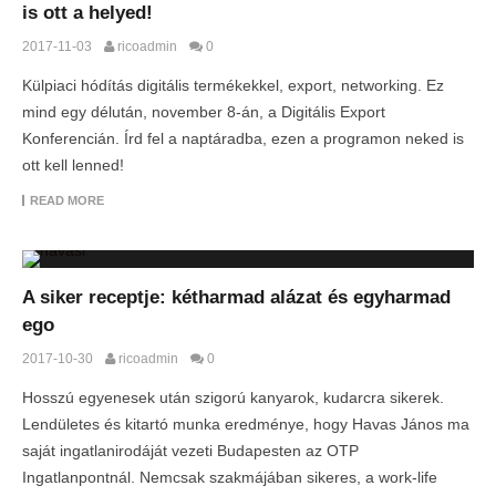
is ott a helyed!
2017-11-03
ricoadmin
0
Külpiaci hódítás digitális termékekkel, export, networking. Ez
mind egy délután, november 8-án, a Digitális Export
Konferencián. Írd fel a naptáradba, ezen a programon neked is
ott kell lenned!
READ MORE
A siker receptje: kétharmad alázat és egyharmad
ego
2017-10-30
ricoadmin
0
Hosszú egyenesek után szigorú kanyarok, kudarcra sikerek.
Lendületes és kitartó munka eredménye, hogy Havas János ma
saját ingatlanirodáját vezeti Budapesten az OTP
Ingatlanpontnál. Nemcsak szakmájában sikeres, a work-life