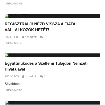
READ MORE
REGISZTRÁLJ! NÉZD VISSZA A FIATAL
VÁLLALKOZÓK HETÉT!
2021-11-03
ricoadmin
0
READ MORE
Együttműködés a Szellemi Tulajdon Nemzeti
Hivatalával
2020-11-29
ricoadmin
0
Bővebben
READ MORE