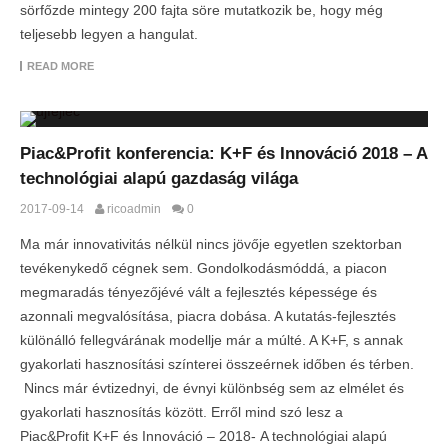
sörfőzde mintegy 200 fajta söre mutatkozik be, hogy még
teljesebb legyen a hangulat.
READ MORE
Piac&Profit konferencia: K+F és Innováció 2018 – A
technológiai alapú gazdaság világa
2017-09-14
ricoadmin
0
Ma már innovativitás nélkül nincs jövője egyetlen szektorban
tevékenykedő cégnek sem. Gondolkodásmóddá, a piacon
megmaradás tényezőjévé vált a fejlesztés képessége és
azonnali megvalósítása, piacra dobása. A kutatás-fejlesztés
különálló fellegvárának modellje már a múlté. A K+F, s annak
gyakorlati hasznosítási színterei összeérnek időben és térben.
Nincs már évtizednyi, de évnyi különbség sem az elmélet és
gyakorlati hasznosítás között. Erről mind szó lesz a
Piac&Profit K+F és Innováció – 2018- A technológiai alapú