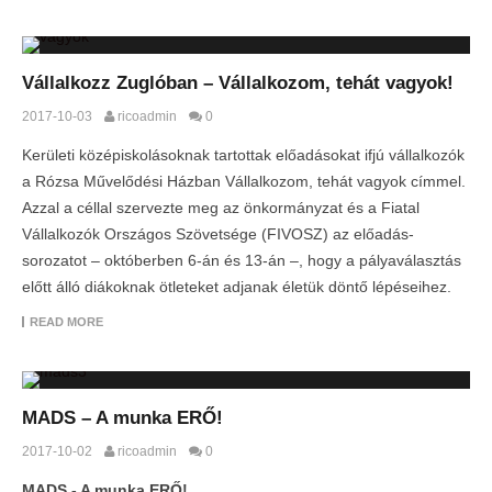
Vállalkozz Zuglóban – Vállalkozom, tehát vagyok!
2017-10-03
ricoadmin
0
Kerületi középiskolásoknak tartottak előadásokat ifjú vállalkozók
a Rózsa Művelődési Házban Vállalkozom, tehát vagyok címmel.
Azzal a céllal szervezte meg az önkormányzat és a Fiatal
Vállalkozók Országos Szövetsége (FIVOSZ) az előadás-
sorozatot – októberben 6-án és 13-án –, hogy a pályaválasztás
előtt álló diákoknak ötleteket adjanak életük döntő lépéseihez.
READ MORE
MADS – A munka ERŐ!
2017-10-02
ricoadmin
0
MADS - A munka ERŐ!