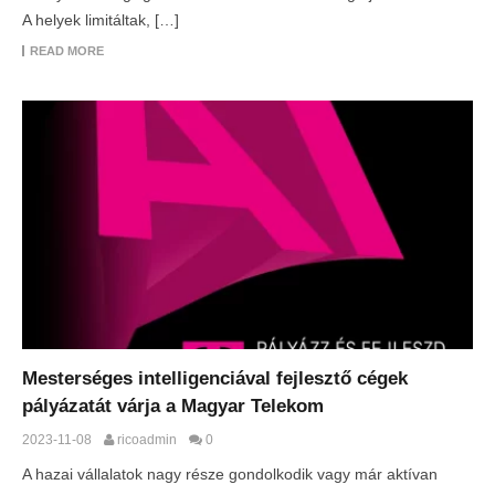
A helyek limitáltak, […]
READ MORE
Mesterséges intelligenciával fejlesztő cégek
pályázatát várja a Magyar Telekom
2023-11-08
ricoadmin
0
A hazai vállalatok nagy része gondolkodik vagy már aktívan