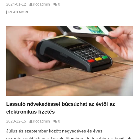
2024-01-12
ricoadmin
0
READ MORE
Lassuló növekedéssel búcsúzhat az évtől az
elektronikus fizetés
2023-12-15
ricoadmin
0
Július és szeptember között negyedéves és éves
összehasonlításban is lassuló ütemben, de továbbra is bővültek