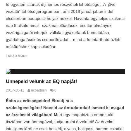
fő egyetemistának díjmentes részvételi lehetőséget „A jövő
vezetői” tehetségprogramban, ami 2018 januárjában indul
elsősorban budapesti helyszínekkel. Havonta egy teljes szakmai
nap 8 alkalommal: szakmai előadások, esettanulmányok,
vezérigazgatói interjúk, vállalati gyakorlatok bemutatása,
gyárlátogatások és csoportfeladat – mind a fenntartható üzleti
működéshez kapcsolódóan.
READ MORE
Ünnepeld velünk az EQ napját!
2017-10-11
ricoadmin
0
Építs az erősségeidre!
Ébredj rá a
szükségességére!
Növeld az öntudatodat!
Ismerd ki magad
az érzelmeid világában! M
ert egy magabiztos ember, aki
tisztában van önmagával, tudja uralni érzelmeit! Az érzelmi
intelligenciáról ne csak beszélj, olvass, hallgass, hanem csináld!