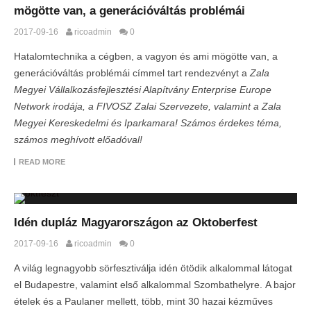
mögötte van, a generációváltás problémái
2017-09-16
ricoadmin
0
Hatalomtechnika a cégben, a vagyon és ami mögötte van, a
generációváltás problémái címmel tart rendezvényt a
Zala
Megyei Vállalkozásfejlesztési Alapítvány Enterprise Europe
Network irodája,
a FIVOSZ Zalai Szervezete,
valamint a Zala
Megyei Kereskedelmi és Iparkamara! Számos érdekes téma,
számos meghívott előadóval!
READ MORE
Idén dupláz Magyarországon az Oktoberfest
2017-09-16
ricoadmin
0
A világ legnagyobb sörfesztiválja idén ötödik alkalommal látogat
el Budapestre, valamint első alkalommal Szombathelyre. A bajor
ételek és a Paulaner mellett, több, mint 30 hazai kézműves