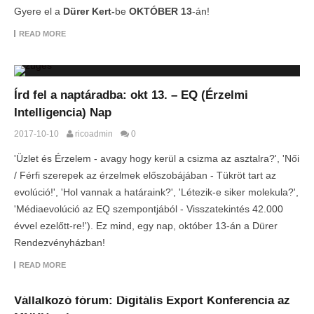
Gyere el a
Dürer Kert-
be
OKTÓBER 13
-án!
READ MORE
Írd fel a naptáradba: okt 13. – EQ (Érzelmi
Intelligencia) Nap
2017-10-10
ricoadmin
0
'Üzlet és Érzelem - avagy hogy kerül a csizma az asztalra?', 'Női
/ Férfi szerepek az érzelmek előszobájában - Tükröt tart az
evolúció!', 'Hol vannak a határaink?', 'Létezik-e siker molekula?',
'Médiaevolúció az EQ szempontjából - Visszatekintés 42.000
évvel ezelőtt-re!'). Ez mind, egy nap, október 13-án a Dürer
Rendezvényházban!
READ MORE
Vállalkozó fórum: Digitális Export Konferencia az