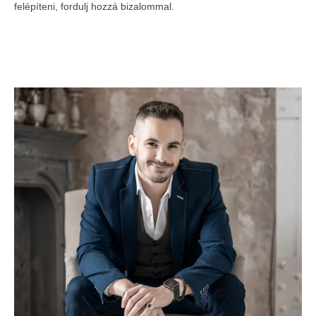
felépíteni, fordulj hozzá bizalommal.