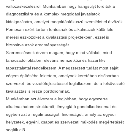
változáskezelésről. Munkámban nagy hangsúlyt fordítok a
diagnosztikára és a komplex megoldási javaslatok
kidolgozására, amelyet megoldásfókuszú szemlélettel ötvözök.
Pontosan ezért tartom fontosnak és alkalmazok különféle
mérési eszközöket a kiválasztási projektekben, ezzel is
biztosítva azok eredményességét.
Szerencsésnek érzem magam, hogy mind vállalati, mind
tanácsadói oldalon releváns nemzetközi és hazai kkv
tapasztalattal rendelkezem. A megszerzett tudást most saját
cégem építésébe fektetem, amelynek keretében elsősorban
szervezet- és vezetőfejlesztéssel foglalkozom, de a felsővezető-
kiválasztás is része portfóliómnak.
Munkámban azt élvezem a legjobban, hogy egyszerre
alkalmazhatom strukturált, lényeglátó gondolkodásomat és
egyben azt a rugalmasságot, finomságot, amely az egyedi
helyzetek, egyéni, csapat és szervezeti működés megértetését
segítik elő.