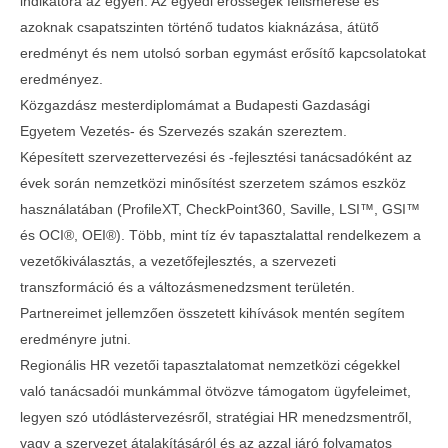
indikátora az egyén. Az egyedi erősségek felismerése és
azoknak csapatszinten történő tudatos kiaknázása, átütő
eredményt és nem utolsó sorban egymást erősítő kapcsolatokat
eredményez.
Közgazdász mesterdiplomámat a Budapesti Gazdasági
Egyetem Vezetés- és Szervezés szakán szereztem.
Képesített szervezettervezési és -fejlesztési tanácsadóként az
évek során nemzetközi minősítést szerzetem számos eszköz
használatában (ProfileXT, CheckPoint360, Saville, LSI™, GSI™
és OCI®, OEI®). Több, mint tíz év tapasztalattal rendelkezem a
vezetőkiválasztás, a vezetőfejlesztés, a szervezeti
transzformáció és a változásmenedzsment területén.
Partnereimet jellemzően összetett kihívások mentén segítem
eredményre jutni.
Regionális HR vezetői tapasztalatomat nemzetközi cégekkel
való tanácsadói munkámmal ötvözve támogatom ügyfeleimet,
legyen szó utódlástervezésről, stratégiai HR menedzsmentről,
vagy a szervezet átalakításáról és az azzal járó folyamatos