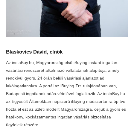
Blaskovics Dávid, elnök
Az instaBuy.hu, Magyarország első iBuying instant ingatlan-
vásárlási rendszerét alkalmazó vállalatának alapítója, amely
rendkívül gyors, 24 órán belüli vásárlási ajánlatot ad
lakóingatlanokra. A portál az iBuying Zrt. tulajdonában van,
Budapesti ingatlanok adás-vételével foglalkozik. Az instaBuy.hu
az Egyesült Államokban népszerű iBuying módszertanra építve
hozta el ezt az üzleti modellt Magyarországra, céljuk a gyors és
hatékony, kockázatmentes ingatlan vásárlás biztosítása
ügyfeleik részére.