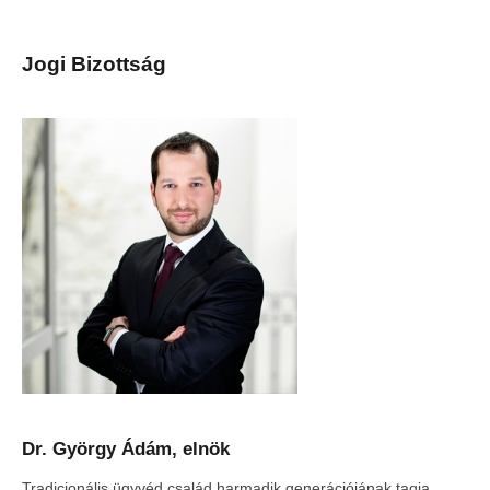
Jogi Bizottság
Dr. György Ádám, elnök
Tradicionális ügyvéd család harmadik generációjának tagja,