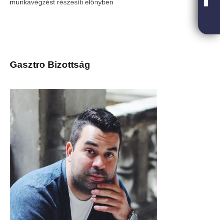
munkavégzést részesíti előnyben
Gasztro Bizottság