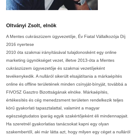
Oltványi Zsolt, elnök
A Mentes cukrászüzem ügyvezetője, Év Fiatal Vállalkozója Díj
2016 nyertese
2010 óta szakmai irányításával tulajdonosként egy online
marketing ügynökséget vezet, illetve 2013-óta a Mentes
cukrászüzem ügyvezetője és szakmai vezetőjeként
tevékenykedik. A nulláról sikerült elsajátítania a márkaépítés
online és offline területének minden csínyját-bínyját, továbbá a
FIVOSZ Gasztro Bizottságának elnöke. Márkaépítés,
értékesítés és cég menedzsment területen rendelkezik teljes
körű gyakorlati tapasztalattal, valamint a magyar
egészségtudatos iparág egyik szakértőjeként éli mindennapjait.
Ha szeretnél gyakorlatias tanácsokat kapni egy olyan
szakembertől, aki már látta azt, hogy milyen egy céget a nulláról