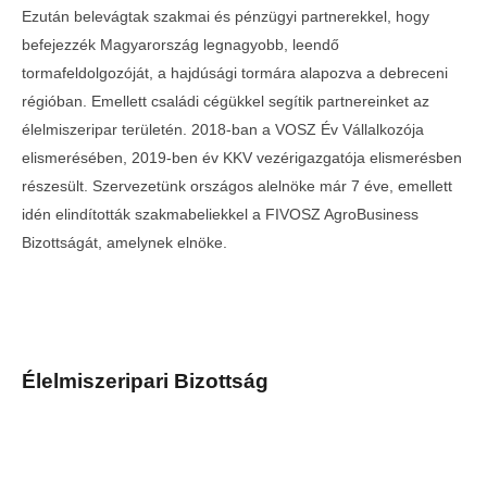
Ezután belevágtak szakmai és pénzügyi partnerekkel, hogy
befejezzék Magyarország legnagyobb, leendő
tormafeldolgozóját, a hajdúsági tormára alapozva a debreceni
régióban. Emellett családi cégükkel segítik partnereinket az
élelmiszeripar területén. 2018-ban a VOSZ Év Vállalkozója
elismerésében, 2019-ben év KKV vezérigazgatója elismerésben
részesült. Szervezetünk országos alelnöke már 7 éve, emellett
idén elindították szakmabeliekkel a FIVOSZ AgroBusiness
Bizottságát, amelynek elnöke.
Élelmiszeripari Bizottság