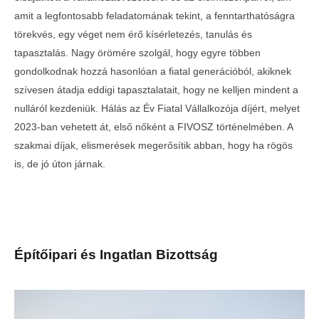
amit a legfontosabb feladatomának tekint, a fenntarthatóságra
törekvés, egy véget nem érő kísérletezés, tanulás és
tapasztalás. Nagy örömére szolgál, hogy egyre többen
gondolkodnak hozzá hasonlóan a fiatal generációból, akiknek
szívesen átadja eddigi tapasztalatait, hogy ne kelljen mindent a
nulláról kezdeniük. Hálás az Év Fiatal Vállalkozója díjért, melyet
2023-ban vehetett át, első nőként a FIVOSZ történelmében. A
szakmai díjak, elismerések megerősítik abban, hogy ha rögös
is, de jó úton járnak.
Építőipari és Ingatlan Bizottság