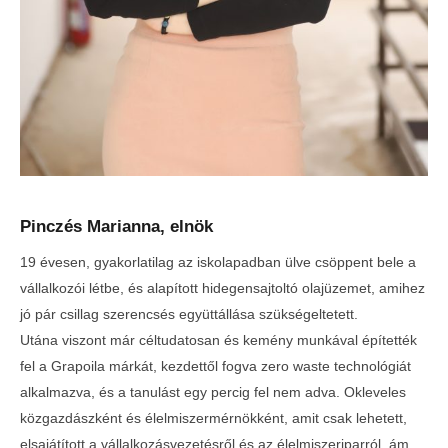
Pinczés Marianna, elnök
19 évesen, gyakorlatilag az iskolapadban ülve csöppent bele a
vállalkozói létbe, és alapított hidegensajtoltó olajüzemet, amihez
jó pár csillag szerencsés együttállása szükségeltetett.
Utána viszont már céltudatosan és kemény munkával építették
fel a Grapoila márkát, kezdettől fogva zero waste technológiát
alkalmazva, és a tanulást egy percig fel nem adva. Okleveles
közgazdászként és élelmiszermérnökként, amit csak lehetett,
elsajátított a vállalkozásvezetésről és az élelmiszeriparról, ám