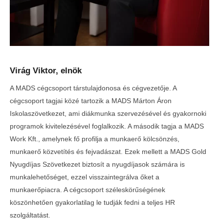
Virág Viktor, elnök
A MADS cégcsoport társtulajdonosa és cégvezetője. A
cégcsoport tagjai közé tartozik a MADS Márton Áron
Iskolaszövetkezet, ami diákmunka szervezésével és gyakornoki
programok kivitelezésével foglalkozik. A második tagja a MADS
Work Kft., amelynek fő profilja a munkaerő kölcsönzés,
munkaerő közvetítés és fejvadászat. Ezek mellett a MADS Gold
Nyugdíjas Szövetkezet biztosít a nyugdíjasok számára is
munkalehetőséget, ezzel visszaintegrálva őket a
munkaerőpiacra. A cégcsoport széleskörűségének
köszönhetően gyakorlatilag le tudják fedni a teljes HR
szolgáltatást.