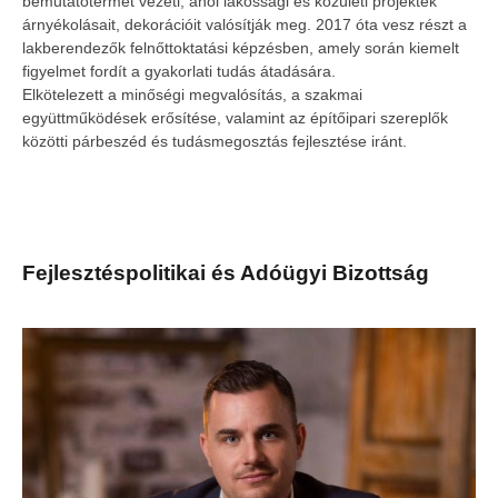
bemutatótermét vezeti, ahol lakossági és közületi projektek
árnyékolásait, dekorációit valósítják meg. 2017 óta vesz részt a
lakberendezők felnőttoktatási képzésben, amely során kiemelt
figyelmet fordít a gyakorlati tudás átadására.
Elkötelezett a minőségi megvalósítás, a szakmai
együttműködések erősítése, valamint az építőipari szereplők
közötti párbeszéd és tudásmegosztás fejlesztése iránt.
Fejlesztéspolitikai és Adóügyi Bizottság