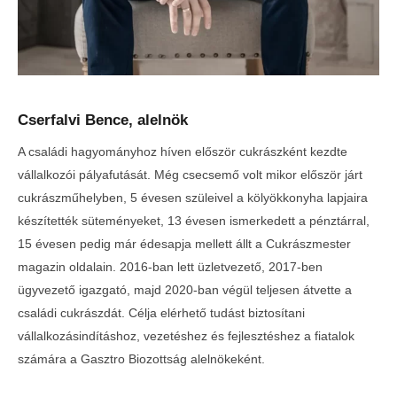
Cserfalvi Bence, alelnök
A családi hagyományhoz híven először cukrászként kezdte
vállalkozói pályafutását. Még csecsemő volt mikor először járt
cukrászműhelyben, 5 évesen szüleivel a kölyökkonyha lapjaira
készítették süteményeket, 13 évesen ismerkedett a pénztárral,
15 évesen pedig már édesapja mellett állt a Cukrászmester
magazin oldalain. 2016-ban lett üzletvezető, 2017-ben
ügyvezető igazgató, majd 2020-ban végül teljesen átvette a
családi cukrászdát. Célja elérhető tudást biztosítani
vállalkozásindításhoz, vezetéshez és fejlesztéshez a fiatalok
számára a Gasztro Biozottság alelnökeként.