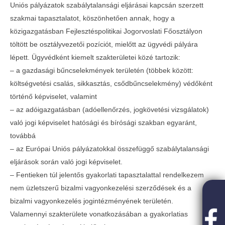
Uniós pályázatok szabálytalansági eljárásai kapcsán szerzett
szakmai tapasztalatot, köszönhetően annak, hogy a
közigazgatásban Fejlesztéspolitikai Jogorvoslati Főosztályon
töltött be osztályvezetői pozíciót, mielőtt az ügyvédi pályára
lépett. Ügyvédként kiemelt szakterületei közé tartozik:
– a gazdasági bűncselekmények területén (többek között:
költségvetési csalás, sikkasztás, csődbűncselekmény) védőként
történő képviselet, valamint
– az adóigazgatásban (adóellenőrzés, jogkövetési vizsgálatok)
való jogi képviselet hatósági és bírósági szakban egyaránt,
továbbá
– az Európai Uniós pályázatokkal összefüggő szabálytalansági
eljárások során való jogi képviselet.
– Fentieken túl jelentős gyakorlati tapasztalattal rendelkezem
nem üzletszerű bizalmi vagyonkezelési szerződések és a
bizalmi vagyonkezelés jogintézményének területén.
Valamennyi szakterülete vonatkozásában a gyakorlatias