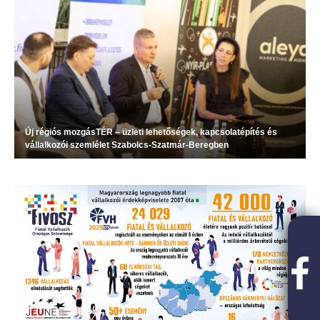
Új régiós mozgásTÉR – üzleti lehetőségek, kapcsolatépítés és
vállalkozói szemlélet Szabolcs-Szatmár-Beregben