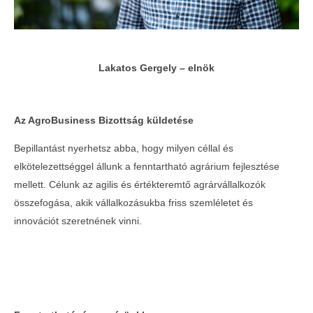
Telth
a Con
2024-
Lakatos Gergely – elnök
01-26
Az AgroBusiness Bizottság küldetése
Bepillantást nyerhetsz abba, hogy milyen céllal és
elkötelezettséggel állunk a fenntartható agrárium fejlesztése
mellett. Célunk az agilis és értékteremtő agrárvállalkozók
összefogása, akik vállalkozásukba friss szemléletet és
innovációt szeretnének vinni.