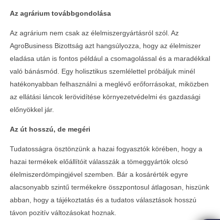
Az agrárium továbbgondolása
Az agrárium nem csak az élelmiszergyártásról szól. Az
AgroBusiness Bizottság azt hangsúlyozza, hogy az élelmiszer
eladása után is fontos például a csomagolással és a maradékkal
való bánásmód. Egy holisztikus szemlélettel próbáljuk minél
hatékonyabban felhasználni a meglévő erőforrásokat, miközben
az ellátási láncok lerövidítése környezetvédelmi és gazdasági
előnyökkel jár.
Az út hosszú, de megéri
Tudatosságra ösztönzünk a hazai fogyasztók körében, hogy a
hazai termékek előállítóit válasszák a tömeggyártók olcsó
élelmiszerdömpingjével szemben. Bár a kosárérték egyre
alacsonyabb szintű termékekre összpontosul átlagosan, hiszünk
abban, hogy a tájékoztatás és a tudatos választások hosszú
távon pozitív változásokat hoznak.