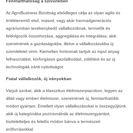
Fenntarthatóság a szívünkben
Az AgroBusiness Bizottság elsődleges célja az olyan agilis és
értékteremtő első, másod, vagy akár harmadgenerációs
agráriumban tevékenykedő vállalkozóknak, termelők és
feldolgozók összehozása, aggregálása és integrálása, akik
szeretnének a gazdaságukba, illetve a vállalkozásukba új
szemléletet vinni. Kiemelten fontosnak tartjuk az input anyag
felhasználást, körforgásos gazdálkodást, zöldítést és az új
technológiák iránti nyitottságot.
Fiatal vállalkozók, új irányokban
Várjuk azokat, akik a klasszikus élelmiszerpiacokon, legyen az
állati vagy emberi élelmiszer, szeretnének új, fenntarthatóbb
módon gyártani. Emellett olyan vállalkozásokat is összegyűjtünk,
akik új kategóriába pozícionálnák az élelmiszergyártást,
tiszteletteljes és felelős módon bánva a természeti
erőforrásokkal.