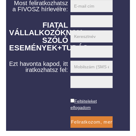
Most feliratkozhatsz
a FIVOSZ hírlevélre:
FIATAL
VÁLLALKOZÓKNAK
SZÓLÓ
ESEMÉNYEK+TUDÁS
Ezt havonta kapod, itt
iratkozhatsz fel:
Feltételeket
elfogadom