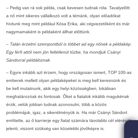
–
Pedig van rá sok példa, csak kevesen tudnak róla. Tavalyelőtt
a nő mint sikeres vállalkozó volt a témánk, olyan előadókat
hívtunk meg mint például Kósa Erika, aki cégvezetőként és már
nagymamaként is példaként állhat előttünk.
– Talán érzelmi szempontból is többet ad egy nőnek a példakép.
Egy férfi attól nem jön feltétlenül tűzbe, ha mondjuk Csányi
Sándorral példálóznak.
–
Egyre inkább azt érzem, hogy országosan ismert, TOP 100-as
Aktív magyar szerepvállalás az OECD
emberek mellett olyan példaképeket is meg kell keresnünk és
legmagasabb szintű gazdaságpolitikai
be kell mutatnunk, akik egy helyi közösségben, lokálisan
fórumán a párizsi Ministerial Council
meghatározóak és fontosak. Őket a fiatalok inkább magukénak
Meetingen
érzik, velük jobban tudnak azonosulni, több a közös
2017-
04-04
problémájuk, igaz, a sikerélményük is. Ha már Csányi Sándort
említette, az ő karrierje egy fiatal számára távolabbi cél elérését
Zártkörű szakmai meetupot tartott a
jelenti, viszont szükség van közelebbi jövőképre is.
FIVOSZ Építőipari és Ingatlan Bizottsága