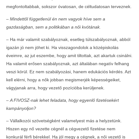
megfontoltabbak, sokszor óvatosan, de céltudatosan terveznek.
– Mindettől függetlenül én nem vagyok híve sem a
gazdaságban, sem a politikában a női kvótának.
–
Ha már valamit szabályoznak, esetleg túlszabályoznak, abból
igazán jó nem jöhet ki. Ha visszagondolok a középiskolás
éveimre, az jut eszembe, hogy amit tiltottak, azt akartuk csinálni.
Ha valamit erősen szabályoznak, azt általában negatív felhang
veszi körül. Ez nem szabályozási, hanem edukációs kérdés. Azt
kell elérni, hogy a nők jobban megismerjék képességeiket,
vágyjanak arra, hogy vezető pozícióba kerüljenek.
– A FIVOSZ-nak lehet feladata, hogy egyenlő fizetésekért
kampányoljon?
–
Vállalkozói szövetségként valamelyest más a helyzetünk.
Hiszen egy nő vezette cégnél a cégvezető fizetése nem
konkurál férfi bérekkel. Ha jól megy a cégnek, a női vezető is