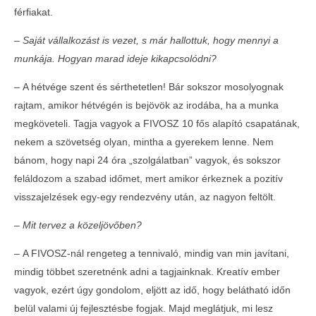
férfiakat.
– Saját vállalkozást is vezet, s már hallottuk, hogy mennyi a
munkája. Hogyan marad ideje kikapcsolódni?
–
A hétvége szent és sérthetetlen! Bár sokszor mosolyognak
rajtam, amikor hétvégén is bejövök az irodába, ha a munka
megköveteli. Tagja vagyok a FIVOSZ 10 fős alapító csapatának,
nekem a szövetség olyan, mintha a gyerekem lenne. Nem
bánom, hogy napi 24 óra „szolgálatban” vagyok, és sokszor
feláldozom a szabad időmet, mert amikor érkeznek a pozitív
visszajelzések egy-egy rendezvény után, az nagyon feltölt.
– Mit tervez a közeljövőben?
–
A FIVOSZ-nál rengeteg a tennivaló, mindig van min javítani,
mindig többet szeretnénk adni a tagjainknak. Kreatív ember
vagyok, ezért úgy gondolom, eljött az idő, hogy belátható időn
belül valami új fejlesztésbe fogjak. Majd meglátjuk, mi lesz