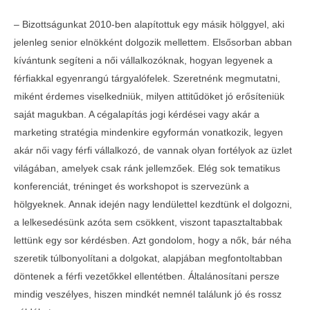
–
Bizottságunkat 2010-ben alapítottuk egy másik hölggyel, aki
jelenleg senior elnökként dolgozik mellettem. Elsősorban abban
kívántunk segíteni a női vállalkozóknak, hogyan legyenek a
férfiakkal egyenrangú tárgyalófelek. Szeretnénk megmutatni,
miként érdemes viselkedniük, milyen attitűdöket jó erősíteniük
saját magukban. A cégalapítás jogi kérdései vagy akár a
marketing stratégia mindenkire egyformán vonatkozik, legyen
akár női vagy férfi vállalkozó, de vannak olyan fortélyok az üzlet
Teltházas FIVOSZ Garden Party-t tartottunk
világában, amelyek csak ránk jellemzőek. Elég sok tematikus
a Continental CityGolf Clubban
konferenciát, tréninget és workshopot is szervezünk a
2017-
04-04
hölgyeknek. Annak idején nagy lendülettel kezdtünk el dolgozni,
a lelkesedésünk azóta sem csökkent, viszont tapasztaltabbak
lettünk egy sor kérdésben. Azt gondolom, hogy a nők, bár néha
szeretik túlbonyolítani a dolgokat, alapjában megfontoltabban
döntenek a férfi vezetőkkel ellentétben. Általánosítani persze
mindig veszélyes, hiszen mindkét nemnél találunk jó és rossz