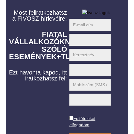
Most feliratkozhatsz
a FIVOSZ hírlevélre:
FIATAL
VÁLLALKOZÓKNAK
SZÓLÓ
ESEMÉNYEK+TUDÁS
Ezt havonta kapod, itt
iratkozhatsz fel:
Feltételeket
elfogadom