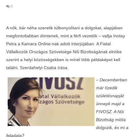
0
A nők, bár néha szeretik túlbonyolítani a dolgokat, alapjában
megfontoltabban döntenek, mint a férfi vezetők – vallja Inotay
Petra a Kamara Online-nak adott interjújában. A Fiatal
Vállalkozók Országos Szövetsége Női Bizottságának elnöke
szerint a helyi közösségekben is minél több példaképet kell
találni. Szerdahelyi Csaba írása.
– Decemberben
már tízedik
MOST NÉZED
születésnapját
Inotay Petra: Idén a családi vállalkozásokat
ünnepli majd a
állítjuk a középpontba
FIVOSZ. A Női
2017-
Bizottság mióta
04-04
dolgozik, és mi a
feladata?