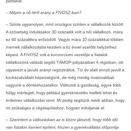
példákat.
– Milyen a nő-férfi arány a FIVOSZ-ban?
–
Szinte ugyanolyan, mint országos szinten a vállalkozók között.
A szövetség indulásakor 30 százalék volt a női vállalkozó, mára
Egyedi lehetőség FIVOSZ-tagoknak!
ez 40 százalékra erősödött. Vagyis mára 10 százalékkal többen
2017-
04-04
mernek vállalkozásba kezdeni a tíz évvel ezelőtti helyzethez
képest. A FIVOSZ volt a konzorciumi vezetője a fiatalok
vállalkozóvá válását segítő TÁMOP-pályázatban 4 régióban, ott
ugyanezt a javuló arányt regisztráltuk. Tíz év alatt ennyit javult a
kockázatvállaló képességünk, de még mindig óvatosabbak
vagyunk a döntéshozatalkor. Változott a gazdaság, egyre több
hölgy mérlegeli, hogy például gyereknevelés mellett lehet és
érdemes vállalkozást vinni. Mi pedig segítünk nekik abban, hogy
mi szükséges a cégalapításhoz, hogyan induljanak el.
– Szerintem a változásban az is közre játszott, hogy több idő
SOLD OUT - FIVOSZ Garden Party az AVIS-
van fiatalon karriert építeni, hiszen a gyerekvállalás időpontja
sel – A nyár legjobb networking