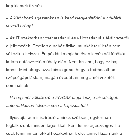
kap kiemelt fizetést.
– A különböző ágazatokban is kezd kiegyenlítődni a női-férfi
vezető arány?
–
Az IT szektorban vitathatatlanul és változatlanul a férfi vezetők
a jellemzőek. Emellett a nehéz fizikai munkák területén sem
változik a helyzet. Én például meglehetősen kevés női főnököt
láttam autószerelő műhely élén. Nem hiszem, hogy ez baj
lenne. Mint ahogy azzal sincs gond, hogy a fodrászatban,
szépségápolásban, magán óvodában meg a női vezetők
dominálnak.
– Ha egy női vállalkozó a FIVOSZ tagja lesz, a bizottságuk
automatikusan felveszi vele a kapcsolatot?
–
Ilyesfajta adminisztrációra nincs szükség, egyformán
foglalkozunk minden tagunkkal. Nem lenne egészséges, ha
csak feminim témákkal hozakodnánk elő, amivel kizárnánk a