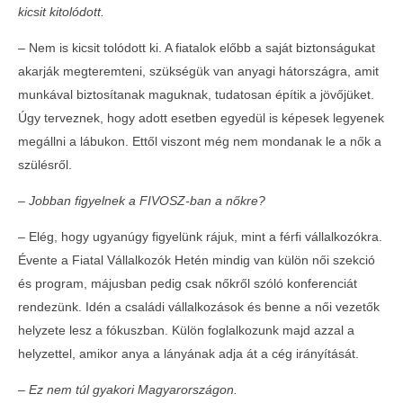
kicsit kitolódott.
eseménye✨
2017-
–
Nem is kicsit tolódott ki. A fiatalok előbb a saját biztonságukat
04-04
akarják megteremteni, szükségük van anyagi hátországra, amit
munkával biztosítanak maguknak, tudatosan építik a jövőjüket.
Úgy terveznek, hogy adott esetben egyedül is képesek legyenek
megállni a lábukon. Ettől viszont még nem mondanak le a nők a
szülésről.
– Jobban figyelnek a FIVOSZ-ban a nőkre?
–
Elég, hogy ugyanúgy figyelünk rájuk, mint a férfi vállalkozókra.
Évente a Fiatal Vállalkozók Hetén mindig van külön női szekció
és program, májusban pedig csak nőkről szóló konferenciát
Új régiós mozgásTÉR – üzleti lehetőségek,
rendezünk. Idén a családi vállalkozások és benne a női vezetők
kapcsolatépítés és vállalkozói szemlélet
helyzete lesz a fókuszban. Külön foglalkozunk majd azzal a
Szabolcs-Szatmár-Beregben
helyzettel, amikor anya a lányának adja át a cég irányítását.
2017-
04-04
– Ez nem túl gyakori Magyarországon.