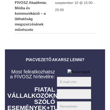
FIVOSZ Akadémia:
szeptember 10 @ 15:00
-
Média és
20:00
kommunikáció – a
láthatóság
megszerzésének
művészete
PIACVEZETŐ AKARSZ LENNI?
Most feliratkozhatsz
a FIVOSZ hírlevélre:
FIATAL
VÁLLALKOZÓKNAK
SZÓLÓ
ESEMÉNYEK+TUDÁS