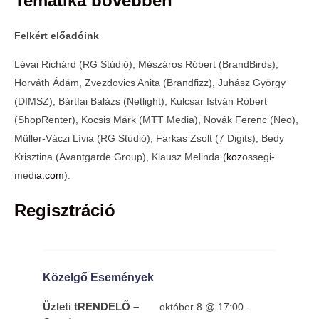
Tematika bővebben
Felkért előadóink
Lévai Richárd (RG Stúdió), Mészáros Róbert (BrandBirds),
Horváth Ádám, Zvezdovics Anita (Brandfizz), Juhász György
(DIMSZ), Bártfai Balázs (Netlight), Kulcsár István Róbert
(ShopRenter), Kocsis Márk (MTT Media), Novák Ferenc (Neo),
Müller-Váczi Lívia (RG Stúdió), Farkas Zsolt (7 Digits), Bedy
Krisztina (Avantgarde Group), Klausz Melinda (
koz
ossegi-
medi
a.com
).
Regisztráció
Közelgő Események
Üzleti tRENDELŐ –
október 8 @ 17:00
-