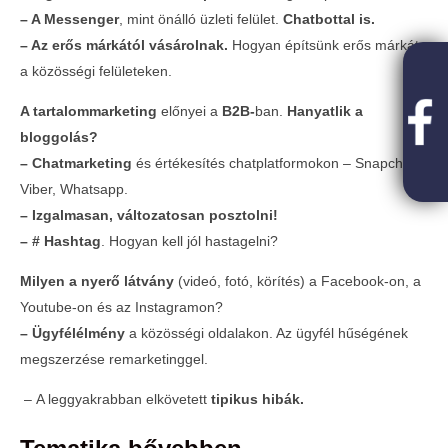
– A Messenger
, mint önálló üzleti felület.
Chatbottal is.
– Az erős márkától vásárolnak.
Hogyan építsünk erős márkát
a közösségi felületeken.
A tartalommarketing
előnyei a
B2B-
ban.
Hanyatlik a
bloggolás?
– Chatmarketing
és értékesítés chatplatformokon – Snapchat,
Viber, Whatsapp.
– Izgalmasan, változatosan posztolni!
– # Hashtag
. Hogyan kell jól hastagelni?
Milyen a nyerő látvány
(videó, fotó, körítés) a Facebook-on, a
Youtube-on és az Instagramon?
– Ügyfélélmény
a közösségi oldalakon. Az ügyfél hűségének
megszerzése remarketinggel.
–
A leggyakrabban elkövetett
tipikus hibák.