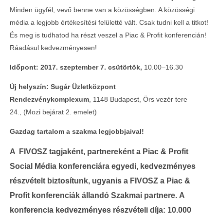
Minden ügyfél, vevő benne van a közösségben. A közösségi
média a legjobb értékesítési felületté vált. Csak tudni kell a titkot!
És meg is tudhatod ha részt veszel a Piac & Profit konferencián!
Ráadásul kedvezményesen!
Időpont: 2017. szeptember 7. csütörtök,
10.00–16.30
MOST NÉZED
Új helyszín:
Sugár Üzletközpont
Rendezvénykomplexum
, 1148 Budapest, Örs vezér tere
Social Media – 2017 – Az online közösségi
Telth
24., (Mozi bejárat 2. emelet)
terekre optimalizált marketing
a Con
2017-
2017-
Gazdag tartalom a szakma legjobbjaival!
08-24
08-24
A FIVOSZ tagjaként, partnereként a Piac & Profit
Social Média konferenciára egyedi, kedvezményes
részvételt biztosítunk, ugyanis a FIVOSZ a Piac &
Profit konferenciák állandó Szakmai partnere. A
konferencia kedvezményes részvételi díja: 10.000