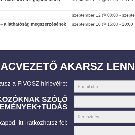
szeptember 12 @ 09:00
-
szept
– a láthatóság megszerzésének
szeptember 10 @ 15:00
-
20:00
IACVEZETŐ AKARSZ LENN
építés
Aktív magyar szerepvállalás az OECD legmagasabb szintű
Zártk
atsz a FIVOSZ hírlevélre:
gazdaságpolitikai fórumán a párizsi Ministerial Council
Ingatl
Meetingen
2023-
LKOZÓKNAK SZÓLÓ
11-27
2023-
Keres
EMÉNYEK+TUDÁS
11-27
2023-
11-27
apod, itt iratkozhatsz fel: