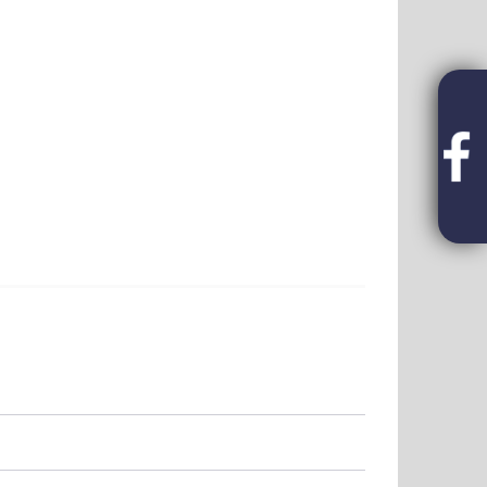
i lehetőség FIVOSZ-tagoknak!
OUT - FIVOSZ Garden Party az AVIS-sel – A nyár
bb networking eseménye✨