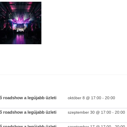
Teltházas FIVOSZ Garden Party-t tartottunk a Continental
Egyed
CityGolf Clubban
2023-
11-27
2023-
11-27
 roadshow a legújabb üzleti
október 8 @ 17:00
-
20:00
SOLD 
 roadshow a legújabb üzleti
szeptember 30 @ 17:00
-
20:00
legjo
2023-
11-27
 roadshow a legújabb üzleti
szeptember 17 @ 17:00
-
20:00