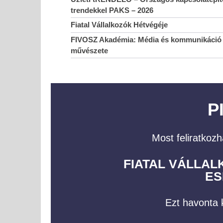
trendekkel PAKS – 2026
Fiatal Vállalkozók Hétvégéje
FIVOSZ Akadémia: Média és kommunikáció 
művészete
P
Új régiós mozgásTÉR – üzleti lehetőségek, kapcsolat
Most feliratkozh
és vállalkozói szemlélet Szabolcs-Szatmár-Beregben
2023-
FIATAL VÁLLA
11-27
ES
Ipari és Gyártó Bizottság
2023-
Ezt havonta k
11-27