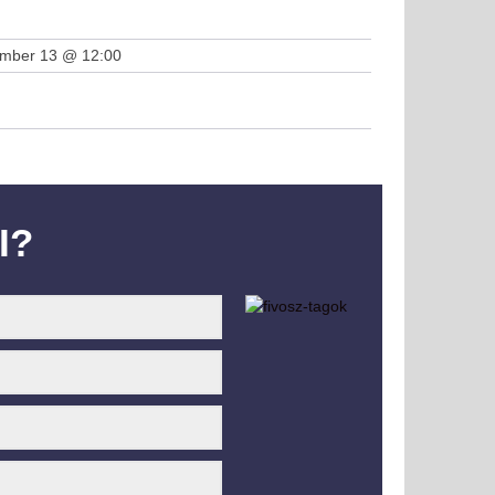
ember 13 @ 12:00
I?
örű szakmai meetupot tartott a FIVOSZ Építőipari és
an Bizottsága
kedelmi Bizottság