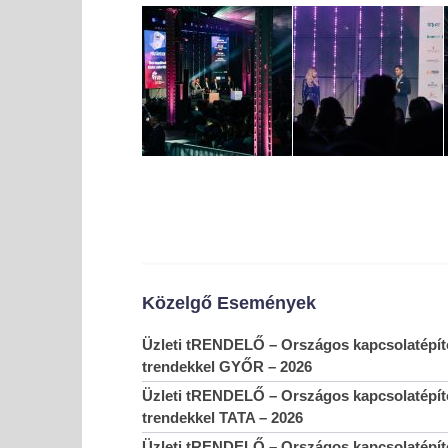
MOST NÉZED
Lezárult a 16. Fiatal Vállalkozók Hete
2023-
11-27
Közelgő Események
Üzleti tRENDELŐ – Országos kapcsolatépítő
trendekkel GYŐR – 2026
Üzleti tRENDELŐ – Országos kapcsolatépítő
trendekkel TATA – 2026
Üzleti tRENDELŐ – Országos kapcsolatépítő