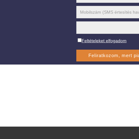
Feltételeket elfogadom
19 éves a FIVOSZ: új munkacsoportokkal és szakmai
Üzlet
javaslatokkal készülnek a fiatal vállalkozók
legúj
2023-
2023-
11-27
11-27