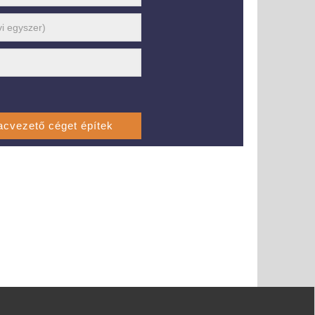
i tRENDELŐ – Országos kapcsolatépítő roadshow a
abb üzleti trendekkel Nyíregyháza