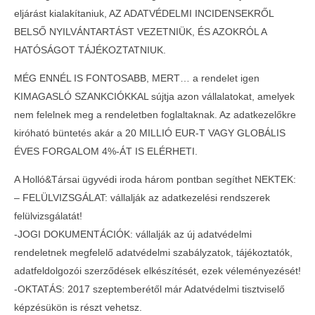
eljárást kialakítaniuk, AZ ADATVÉDELMI INCIDENSEKRŐL
BELSŐ NYILVÁNTARTÁST VEZETNIÜK, ÉS AZOKRÓL A
HATÓSÁGOT TÁJÉKOZTATNIUK.
MÉG ENNÉL IS FONTOSABB, MERT… a rendelet igen
KIMAGASLÓ SZANKCIÓKKAL sújtja azon vállalatokat, amelyek
nem felelnek meg a rendeletben foglaltaknak. Az adatkezelőkre
kiróható büntetés akár a 20 MILLIÓ EUR-T VAGY GLOBÁLIS
ÉVES FORGALOM 4%-ÁT IS ELÉRHETI.
A Holló&Társai ügyvédi iroda három pontban segíthet NEKTEK:
– FELÜLVIZSGÁLAT: vállalják az adatkezelési rendszerek
felülvizsgálatát!
-JOGI DOKUMENTÁCIÓK: vállalják az új adatvédelmi
rendeletnek megfelelő adatvédelmi szabályzatok, tájékoztatók,
adatfeldolgozói szerződések elkészítését, ezek véleményezését!
-OKTATÁS: 2017 szeptemberétől már Adatvédelmi tisztviselő
képzésükön is részt vehetsz.