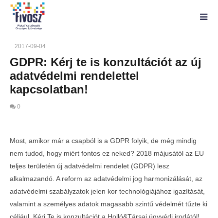
2017-09-04
GDPR: Kérj te is konzultációt az új
adatvédelmi rendelettel
kapcsolatban!
0
GDPR: Kérj te is konzultációt az új
Most, amikor már a csapból is a GDPR folyik, de még mindig
adatvédelmi rendelettel kapcsolatban!
nem tudod, hogy miért fontos ez neked? 2018 májusától az EU
2017-
09-04
teljes területén új adatvédelmi rendelet (GDPR) lesz
alkalmazandó. A reform az adatvédelmi jog harmonizálását, az
adatvédelmi szabályzatok jelen kor technológiájához igazítását,
valamint a személyes adatok magasabb szintű védelmét tűzte ki
céljául. Kérj Te is konzultációt a Holló&Társai ügyvédi irodától!