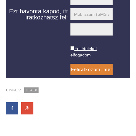
Ezt havonta kapod, itt
iratkozhatsz fel:
Feltételeket
elfogadom
CÍMKÉK:
HÍREK