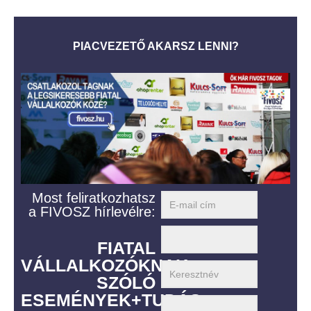
PIACVEZETŐ AKARSZ LENNI?
Most feliratkozhatsz
a FIVOSZ hírlevélre:
FIATAL
VÁLLALKOZÓKNAK
SZÓLÓ
ESEMÉNYEK+TUDÁS