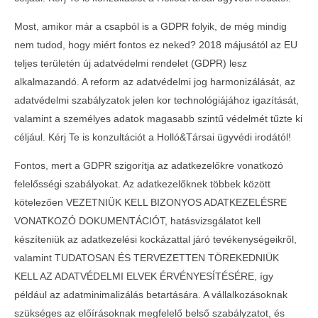
Most, amikor már a csapból is a GDPR folyik, de még mindig
nem tudod, hogy miért fontos ez neked? 2018 májusától az EU
Telth
teljes területén új adatvédelmi rendelet (GDPR) lesz
a Con
alkalmazandó. A reform az adatvédelmi jog harmonizálását, az
2017-
adatvédelmi szabályzatok jelen kor technológiájához igazítását,
09-04
valamint a személyes adatok magasabb szintű védelmét tűzte ki
céljául. Kérj Te is konzultációt a Holló&Társai ügyvédi irodától!
Fontos, mert a GDPR szigorítja az adatkezelőkre vonatkozó
felelősségi szabályokat. Az adatkezelőknek többek között
kötelezően VEZETNIÜK KELL BIZONYOS ADATKEZELÉSRE
VONATKOZÓ DOKUMENTÁCIÓT, hatásvizsgálatot kell
készíteniük az adatkezelési kockázattal járó tevékenységeikről,
valamint TUDATOSAN ÉS TERVEZETTEN TÖREKEDNIÜK
KELL AZ ADATVÉDELMI ELVEK ÉRVÉNYESÍTÉSÉRE, így
például az adatminimalizálás betartására. A vállalkozásoknak
szükséges az előírásoknak megfelelő belső szabályzatot, és