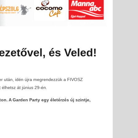
zetővel, és Veled!
ker után, idén újra megrendezzük a FIVOSZ
élhetsz át június 29-én.
n. A Garden Party egy életérzés új szintje,