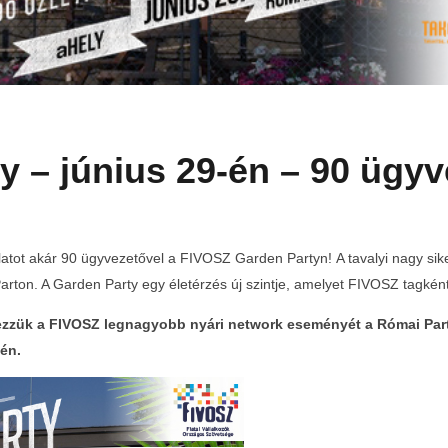
 – június 29-én – 90 ügyve
latot akár 90 ügyvezetővel a FIVOSZ Garden Partyn! A tavalyi nagy si
ton. A Garden Party egy életérzés új szintje, amelyet FIVOSZ tagként 
dezzük a FIVOSZ legnagyobb nyári network eseményét a Római Parto
én.