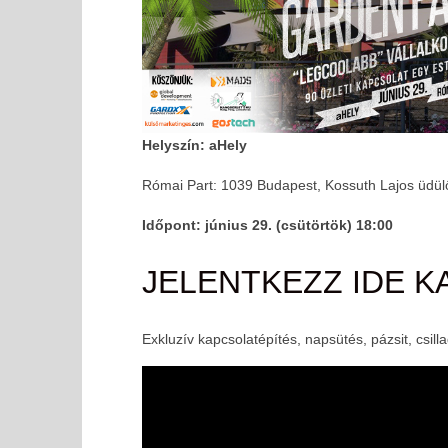
MOST NÉZED
FIVOSZ Garden Party – június 29-én – 90 ügyvezetővel
Veled!
2017-
06-05
Helyszín: aHely
Római Part: 1039 Budapest, Kossuth Lajos üdül
Időpont: június 29. (csütörtök) 18:00
JELENTKEZZ IDE K
Exkluzív kapcsolatépítés, napsütés, pázsit, csil