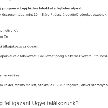
rogram – Lépj biztos lábakkal a fejlődés útjára!
 összesen több, mint 10 milliárd Ft össz árbevételű cégeket vezetnek,
omotive Kft.
tó Zrt.
i átkajakozta az óceánt
ápákkal való találkozást, Gál József pedig a sikerhez vezető útról besz
ismerkedése
m koktél, frissítő mellett, azokkal a FIVOSZ tagokkal, akiket személye
g fel igazán! Ugye találkozunk?