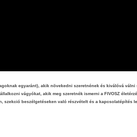
knak egyaránt), akik növekedni szeretnének és kiválóvá válni saj
vállalkozni vágyókat, akik meg szeretnék ismerni a FIVOSZ életérz
én, szekció beszélgetéseken való részvételt és a kapcsolatépítés l