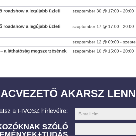
 roadshow a legújabb üzleti
szeptember 30 @ 17:00
-
20:00
 roadshow a legújabb üzleti
szeptember 17 @ 17:00
-
20:00
szeptember 12 @ 09:00
-
szept
– a láthatóság megszerzésének
szeptember 10 @ 15:00
-
20:00
IACVEZETŐ AKARSZ LENN
atsz a FIVOSZ hírlevélre:
LKOZÓKNAK SZÓLÓ
EMÉNYEK+TUDÁS