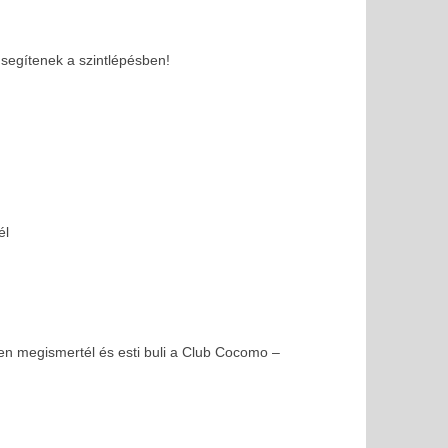
 segítenek a szintlépésben!
él
sen megismertél és esti buli a Club Cocomo –