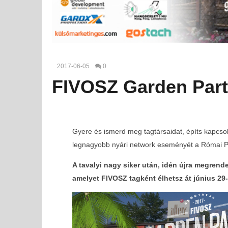
2017-06-05
0
FIVOSZ Garden Party
Gyere és ismerd meg tagtársaidat, építs kapcso
legnagyobb nyári network eseményét a Római Par
A tavalyi nagy siker után, idén újra megren
amelyet FIVOSZ tagként élhetsz át június 29-