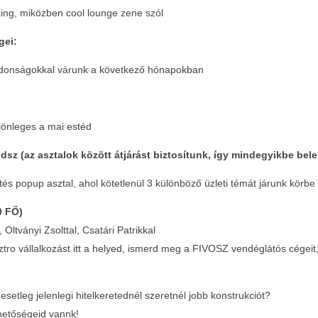
king, miközben cool lounge zene szól
gei:
 újdonságokkal várunk a következő hónapokban
ülönleges a mai estéd
sz (az asztalok között átjárást biztosítunk, így mindegyikbe bele
és popup asztal, ahol kötetlenül 3 különböző üzleti témát járunk körbe
0 FŐ)
Oltványi Zsolttal, Csatári Patrikkal
ro vállalkozást itt a helyed, ismerd meg a FIVOSZ vendéglátós cégeit, ke
 esetleg jelenlegi hitelkeretednél szeretnél jobb konstrukciót?
ehetőségeid vannk!