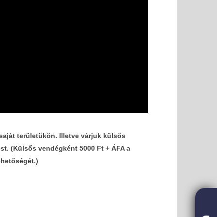
át területükön. Illetve várjuk külsős
ést. (Külsős vendégként 5000 Ft + ÁFA a
ehetőségét.)