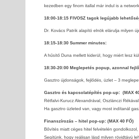
kezedben egy finom itallal már indul is a networ
18:00-18:15 FIVOSZ tagok legújabb lehetősé
Dr. Kovács Patrik alapító elnök elárulja milyen
18:15-18:30 Summer minutes:
A hűsítő Duna mellett kiderül, hogy miért lesz k
18:30-20:00 Meglepetés popup, azonnal fejlőd
Gasztro újdonságok, fejlődés, üzlet – 3 meglepet
Gasztro és kapcsolatépítés pop-up: (MAX 4
Rétfalvi-Kurucz Alexandrával, Oszlánczi Rékával, 
Ha gasztro üzleted van, vagy most indítanál gaszt
Finanszírozás – hitel pop-up: (MAX 40 FŐ)
Bővítés miatt céges hitel felvételén gondolkozol,
Segítünk, hogy reálisan lásd milyen rövidtávú l