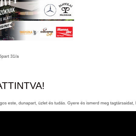
, és
Teltházas FIVOSZ Garden Party-t tartottunk a Continental
Egyed
CityGolf Clubban
2017-
06-05
2017-
06-05
őpart 31/a
ATTINTVA!
lagos este, dunapart, üzlet és tudás. Gyere és ismerd meg tagtársaidat