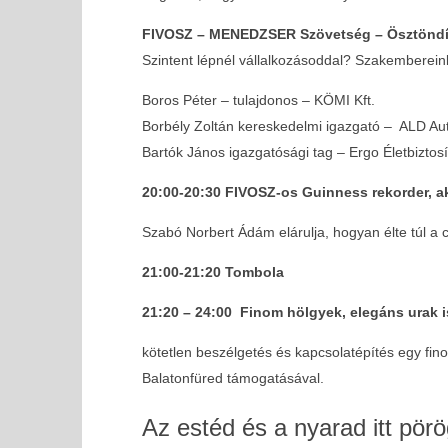
FIVOSZ – MENEDZSER Szövetség – Ösztöndíj p
Szintent lépnél vállalkozásoddal? Szakembereink
Boros Péter – tulajdonos – KÖMI Kft.
Borbély Zoltán kereskedelmi igazgató – ALD Aut
Bartók János igazgatósági tag – Ergo Életbiztosí
20:00-20:30 FIVOSZ-os Guinness rekorder, ak
Szabó Norbert Ádám elárulja, hogyan élte túl a c
21:00-21:20 Tombola
21:20 – 24:00 Finom hölgyek, elegáns urak 
kötetlen beszélgetés és kapcsolatépítés egy fino
Balatonfüred támogatásával.
Az estéd és a nyarad itt pörö