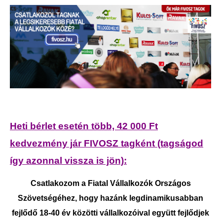
Heti bérlet esetén több, 42 000 Ft
kedvezmény jár FIVOSZ tagként (tagságod
így azonnal vissza is jön):
Csatlakozom a Fiatal Vállalkozók Országos
Szövetségéhez, hogy hazánk legdinamikusabban
fejlődő 18-40 év közötti vállalkozóival együtt fejlődjek