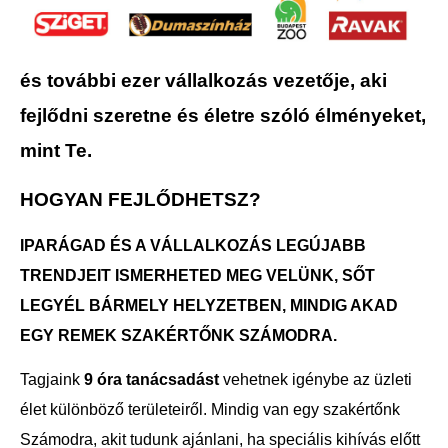
és további ezer vállalkozás vezetője, aki
fejlődni szeretne és életre szóló élményeket,
mint Te.
HOGYAN FEJLŐDHETSZ?
IPARÁGAD ÉS A VÁLLALKOZÁS LEGÚJABB
TRENDJEIT ISMERHETED MEG VELÜNK, SŐT
LEGYÉL BÁRMELY HELYZETBEN, MINDIG AKAD
EGY REMEK SZAKÉRTŐNK SZÁMODRA.
Tagjaink
9 óra tanácsadást
vehetnek igénybe az üzleti
élet különböző területeiről. Mindig van egy szakértőnk
Számodra, akit tudunk ajánlani, ha speciális kihívás előtt