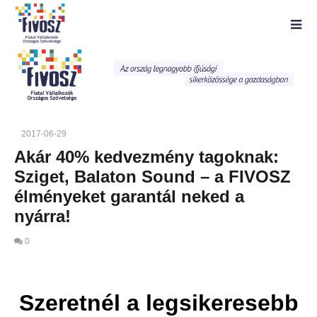
2017-06-29
Akár 40% kedvezmény tagoknak:
Sziget, Balaton Sound – a FIVOSZ
élményeket garantál neked a
nyárra!
0
Szeretnél a legsikeresebb
MOST NÉZED