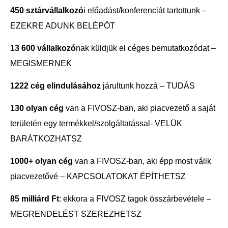
450 sztárvállalkozó
i előadást/konferenciát tartottunk –
EZEKRE ADUNK BELÉPŐT
13 600 vállalkozó
nak küldjük el céges bemutatkozódat –
MEGISMERNEK
1222 cég elindulásához
járultunk hozzá – TUDÁS
130 olyan cég
van a FIVOSZ-ban, aki piacvezető a saját
területén egy termékkel/szolgáltatással- VELÜK
BARÁTKOZHATSZ
1000+ olyan cég
van a FIVOSZ-ban, aki épp most válik
piacvezetővé – KAPCSOLATOKAT ÉPÍTHETSZ
85 milliárd Ft
: ekkora a FIVOSZ tagok összárbevétele –
MEGRENDELÉST SZEREZHETSZ