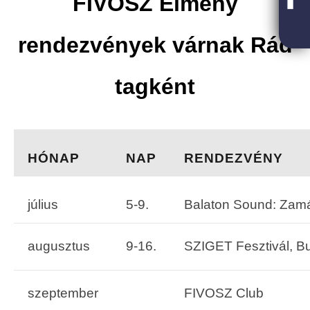
FIVOSZ Élmény
rendezvények várnak Rád
tagként
HÓNAP
NAP
RENDEZVÉNY
július
5-9.
Balaton Sound: Zam
augusztus
9-16.
SZIGET Fesztivál, B
szeptember
FIVOSZ Club