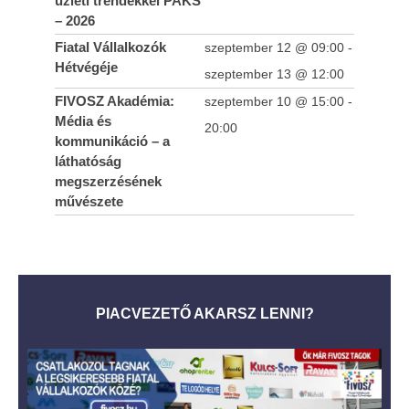
üzleti trendekkel PAKS
– 2026
Fiatal Vállalkozók
szeptember 12 @ 09:00
-
Hétvégéje
szeptember 13 @ 12:00
FIVOSZ Akadémia:
szeptember 10 @ 15:00
-
Média és
20:00
kommunikáció – a
láthatóság
megszerzésének
művészete
PIACVEZETŐ AKARSZ LENNI?