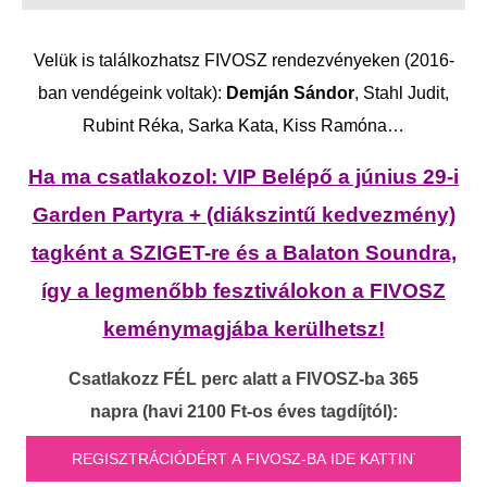
Velük is találkozhatsz FIVOSZ rendezvényeken (2016-
ban vendégeink voltak):
Demján Sándor
, Stahl Judit,
Rubint Réka, Sarka Kata, Kiss Ramóna…
Ha ma csatlakozol: VIP Belépő a június 29-i
Garden Partyra + (diákszintű kedvezmény)
tagként a SZIGET-re és a Balaton Soundra,
így a legmenőbb fesztiválokon a FIVOSZ
keménymagjába kerülhetsz!
Csatlakozz FÉL perc alatt a FIVOSZ-ba 365
napra
(havi 2100 Ft-os éves tagdíjtól):