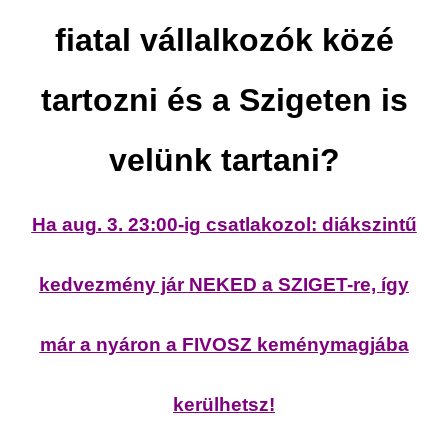
Akár 40% kedvezmény tagoknak: Sziget,
fiatal vállalkozók közé
Balaton Sound – a FIVOSZ élményeket
garantál neked a nyárra!
tartozni és a Szigeten is
2017-
06-29
velünk tartani?
Telth
Ha aug. 3. 23:00-ig csatlakozol: diákszintű
a Con
2017-
06-29
kedvezmény jár NEKED a SZIGET-re, így
már a nyáron a FIVOSZ keménymagjába
kerülhetsz!