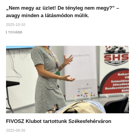
„Nem megy az üzlet! De tényleg nem megy?” –
avagy minden a látásmódon múlik.
2025-10-10
TOVÁBB
FIVOSZ Klubot tartottunk Székesfehérváron
2025-09-26