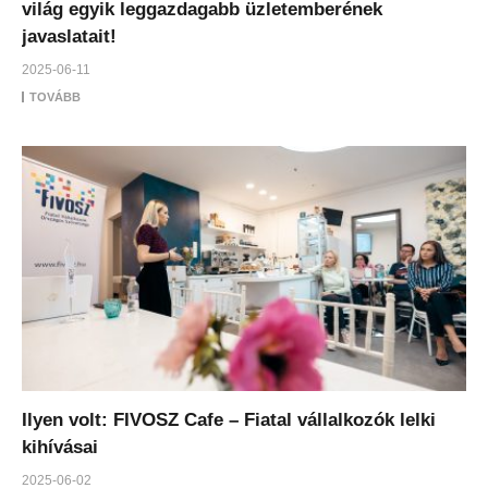
világ egyik leggazdagabb üzletemberének
javaslatait!
2025-06-11
TOVÁBB
Ilyen volt: FIVOSZ Cafe – Fiatal vállalkozók lelki
kihívásai
2025-06-02