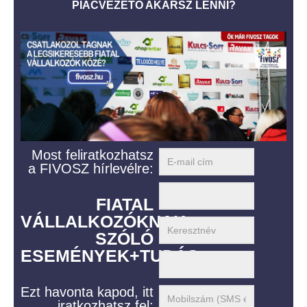
PIACVEZETŐ AKARSZ LENNI?
Most feliratkozhatsz
a FIVOSZ hírlevélre:
FIATAL
VÁLLALKOZÓKNAK
SZÓLÓ
ESEMÉNYEK+TUDÁS
Ezt havonta kapod, itt
iratkozhatsz fel: