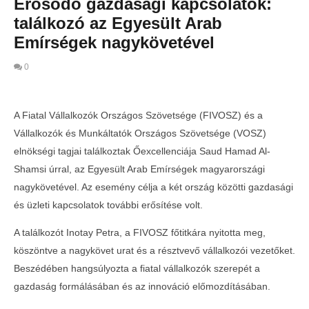
Erősödő gazdasági kapcsolatok:
találkozó az Egyesült Arab
Emírségek nagykövetével
0
A Fiatal Vállalkozók Országos Szövetsége (FIVOSZ) és a
Vállalkozók és Munkáltatók Országos Szövetsége (VOSZ)
elnökségi tagjai találkoztak Őexcellenciája Saud Hamad Al-
Shamsi úrral, az Egyesült Arab Emírségek magyarországi
nagykövetével. Az esemény célja a két ország közötti gazdasági
és üzleti kapcsolatok további erősítése volt.
A találkozót Inotay Petra, a FIVOSZ főtitkára nyitotta meg,
köszöntve a nagykövet urat és a résztvevő vállalkozói vezetőket.
MOST NÉZED
Beszédében hangsúlyozta a fiatal vállalkozók szerepét a
Telth
Erősödő gazdasági kapcsolatok: találkozó
gazdaság formálásában és az innováció előmozdításában.
a Con
az Egyesült Arab Emírségek