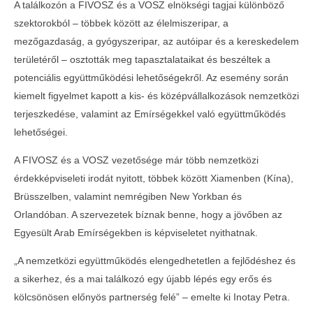
A találkozón a FIVOSZ és a VOSZ elnökségi tagjai különböző
nagykövetével
2025-
03-03
szektorokból – többek között az élelmiszeripar, a
2025-
03-03
mezőgazdaság, a gyógyszeripar, az autóipar és a kereskedelem
területéről – osztották meg tapasztalataikat és beszéltek a
potenciális együttműködési lehetőségekről. Az esemény során
kiemelt figyelmet kapott a kis- és középvállalkozások nemzetközi
terjeszkedése, valamint az Emírségekkel való együttműködés
lehetőségei.
A FIVOSZ és a VOSZ vezetősége már több nemzetközi
érdekképviseleti irodát nyitott, többek között Xiamenben (Kína),
Brüsszelben, valamint nemrégiben New Yorkban és
Orlandóban. A szervezetek bíznak benne, hogy a jövőben az
Egyesült Arab Emírségekben is képviseletet nyithatnak.
„A nemzetközi együttműködés elengedhetetlen a fejlődéshez és
a sikerhez, és a mai találkozó egy újabb lépés egy erős és
kölcsönösen előnyös partnerség felé” – emelte ki Inotay Petra.