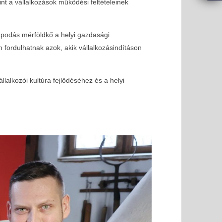
nt a vállalkozások működési feltételeinek
apodás mérföldkő a helyi gazdasági
 fordulhatnak azok, akik vállalkozásindításon
alkozói kultúra fejlődéséhez és a helyi