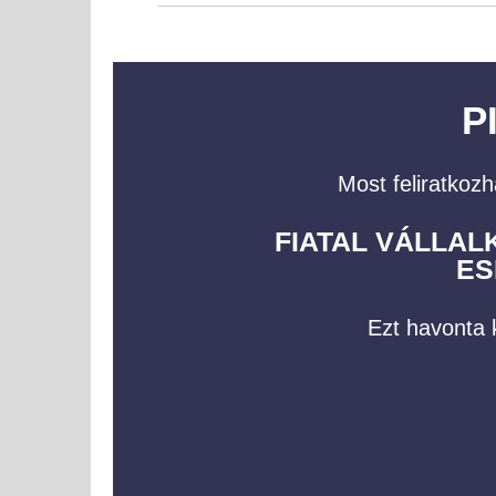
P
Most feliratkozh
FIATAL VÁLLA
ES
Ezt havonta k