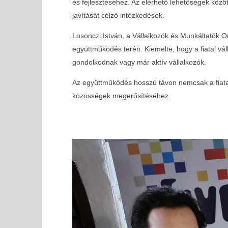
és fejlesztéséhez. Az elérhető lehetőségek közöt
javítását célzó intézkedések.
Losonczi István, a Vállalkozók és Munkáltatók
együttműködés terén. Kiemelte, hogy a fiatal vá
gondolkodnak vagy már aktív vállalkozók.
Az együttműködés hosszú távon nemcsak a fiatalo
közösségek megerősítéséhez.