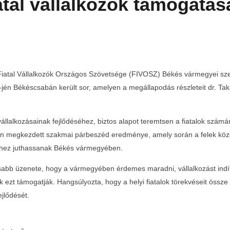
tal vállalkozók támogatás
a Fiatal Vállalkozók Országos Szövetsége (FIVOSZ) Békés vármegyei s
-jén Békéscsabán került sor, amelyen a megállapodás részleteit dr. Ta
vállalkozásainak fejlődéséhez, biztos alapot teremtsen a fiatalok számá
megkezdett szakmai párbeszéd eredménye, amely során a felek közös
éghez juthassanak Békés vármegyében.
sabb üzenete, hogy a vármegyében érdemes maradni, vállalkozást indítan
k ezt támogatják. Hangsúlyozta, hogy a helyi fiatalok törekvéseit össz
ejlődését.
ékés
Teltházas FIVOSZ Garden Party-t tartottunk a Continental
Egyed
CityGolf Clubban
2025-
03-03
2025-