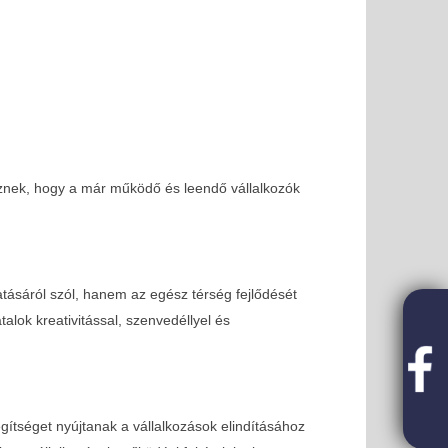
03-03
veznek, hogy a már működő és leendő vállalkozók
ásáról szól, hanem az egész térség fejlődését
lok kreativitással, szenvedéllyel és
ítséget nyújtanak a vállalkozások elindításához