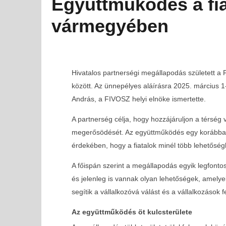
Együttműködés a fia
vármegyében
Hivatalos partnerségi megállapodás született 
között. Az ünnepélyes aláírásra 2025. március 1
András, a FIVOSZ helyi elnöke ismertette.
A partnerség célja, hogy hozzájáruljon a térség 
megerősödését. Az együttműködés egy korábban 
érdekében, hogy a fiatalok minél több lehetős
A főispán szerint a megállapodás egyik legfonto
MOST NÉZED
és jelenleg is vannak olyan lehetőségek, amelye
segítik a vállalkozóvá válást és a vállalkozások f
Együttműködés a fiatal vállalkozók támogatásáért B
vármegyében
Az együttműködés öt kulcsterülete
2025-