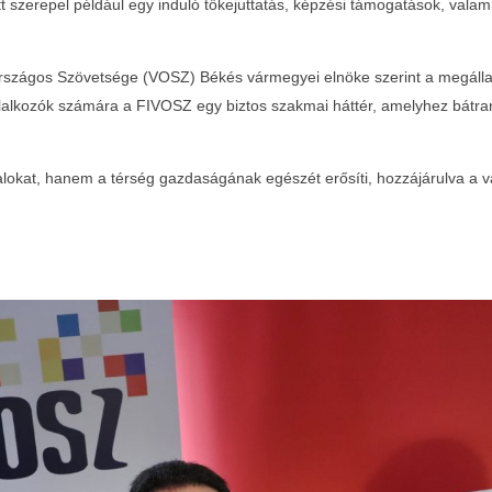
t szerepel például egy induló tőkejuttatás, képzési támogatások, valami
 Országos Szövetsége (VOSZ) Békés vármegyei elnöke szerint a megáll
llalkozók számára a FIVOSZ egy biztos szakmai háttér, amelyhez bátran
kat, hanem a térség gazdaságának egészét erősíti, hozzájárulva a váll