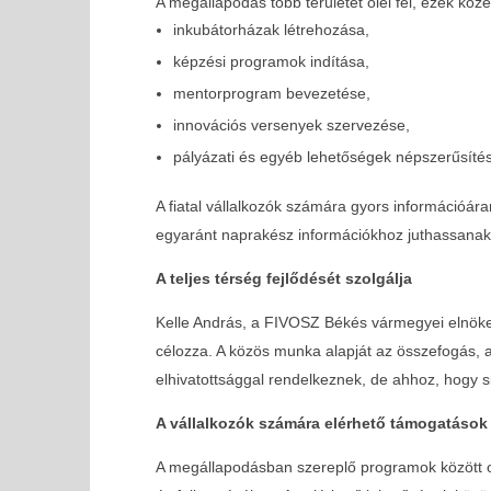
A megállapodás több területet ölel fel, ezek közé 
03-03
inkubátorházak létrehozása,
képzési programok indítása,
mentorprogram bevezetése,
innovációs versenyek szervezése,
pályázati és egyéb lehetőségek népszerűsíté
A fiatal vállalkozók számára gyors információár
egyaránt naprakész információkhoz juthassanak
A teljes térség fejlődését szolgálja
Kelle András, a FIVOSZ Békés vármegyei elnöke 
célozza. A közös munka alapját az összefogás, a
elhivatottsággal rendelkeznek, de ahhoz, hogy 
A vállalkozók számára elérhető támogatások
A megállapodásban szereplő programok között ol