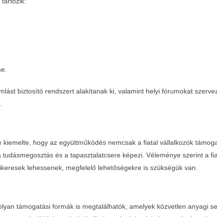
tartozik:
03-03
se.
amlást biztosító rendszert alakítanak ki, valamint helyi fórumokat szer
.
kiemelte, hogy az együttműködés nemcsak a fiatal vállalkozók támogat
 tudásmegosztás és a tapasztalatcsere képezi. Véleménye szerint a fiata
sikeresek lehessenek, megfelelő lehetőségekre is szükségük van.
yan támogatási formák is megtalálhatók, amelyek közvetlen anyagi seg