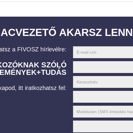
IACVEZETŐ AKARSZ LENN
atsz a FIVOSZ hírlevélre:
LKOZÓKNAK SZÓLÓ
EMÉNYEK+TUDÁS
apod, itt iratkozhatsz fel: