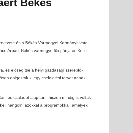
áért Békés
zervezete és a Békés Vármegyei Kormányhivatal
kács Árpád, Békés vármegye főispánja és Kelle
ra, és elősegítse a helyi gazdasági szereplők
en dolgoztak ki egy cselekvési tervet annak
i és családot alapítani, hiszen mindig is voltak
e kell hangolni azokkal a programokkal, amelyek
i lehetőség FIVOSZ-tagoknak!
SOLD OUT - FIVOSZ Ga
legjobb networking 
2025-