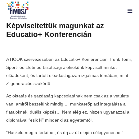
Képviseltettük magunkat az
Educatio+ Konferencián
A HÖOK szervezésében az Educatio+ Konferencián Trunk Tomi,
Sport- és Életmód Bizottsági alelnökünk képviselt minket
előadóként, és tartott előadást igazán izgalmas témában, mint
Z-generációs szakértő.
Az oktatás és gazdaság kapcsolatának nem csak az a vetülete
van, amiről beszélünk mindig … munkaerőpiaci integrálása a
fiataloknak, duális képzés… Nem elég ez, hiszen ugyanazzal a
diplomával “esik ki” mindenki az egyetemtől.
MOST NÉZED
“Hackeld meg a térképet, és érj az út elején célegyenesbe!”
Képviseltettük magunkat az Educatio+
Telth