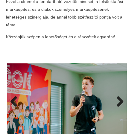
Ezzel a címmel a fenntartható vezetői mindset, a felsőoktatási
Konferencián
a Con
márkaépítés, és a diákok személyes márkaépítésének
lehetséges szinergiája, de annál több szétfeszítő pontja volt a
téma.
Köszönjük szépen a lehetőséget és a részvételt egyaránt!
Previous
Next