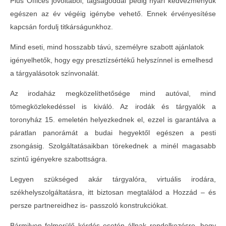
Plus Offices jóvoltából, tagságoddal pedig nyári kedvezményük
egészen az év végéig igénybe vehető. Ennek érvényesítése
kapcsán fordulj titkárságunkhoz.
Mind eseti, mind hosszabb távú, személyre szabott ajánlatok
igényelhetők, hogy egy presztízsértékű helyszínnel is emelhesd
a tárgyalásotok színvonalát.
Az irodaház megközelíthetősége mind autóval, mind
tömegközlekedéssel is kiváló. Az irodák és tárgyalók a
toronyház 15. emeletén helyezkednek el, ezzel is garantálva a
páratlan panorámát a budai hegyektől egészen a pesti
zsongásig. Szolgáltatásaikban törekednek a minél magasabb
szintű igényekre szabottságra.
Legyen szükséged akár tárgyalóra, virtuális irodára,
székhelyszolgáltatásra, itt biztosan megtalálod a Hozzád – és
persze partnereidhez is- passzoló konstrukciókat.
Bármilyen felmerülő kérdés esetén állnak rendelkezésre, hogy