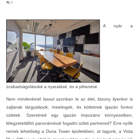
0
A nyár a
szabadságolásoké a nyaralásé, és a pihenésé.
MOST NÉZED
Nem mindenkinél lassul azonban le az élet, bizony ilyenkor is
Tárgyalj a legmagasabb szinten
Telth
zajlanak tárgyalások, meetingek, és köttetnek igazán fontos
a Con
2024-
07-12
üzletek. Szeretnéd egy igazán impozáns környezetben,
2024-
07-12
lélegzetelállító panorámával fogadni üzleti partnered? Erre nyílik
remek lehetőség a Duna Tower épületében, út tagunk, a Vista