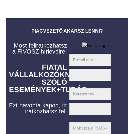
PIACVEZETŐ AKARSZ LENNI?
Most feliratkozhatsz
a FIVOSZ hírlevélre:
FIATAL
VÁLLALKOZÓKNAK
SZÓLÓ
ESEMÉNYEK+TUDÁS
Ezt havonta kapod, itt
iratkozhatsz fel: