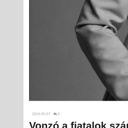
2024-05-07
0
Vonzó a fiatalok szá