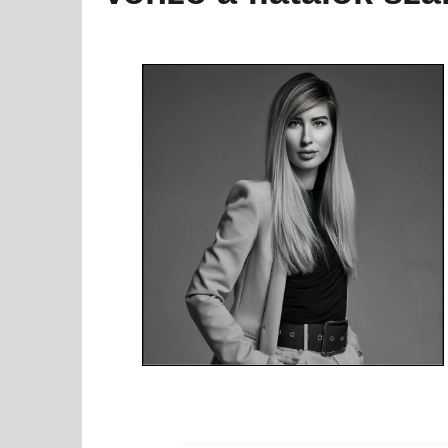
MOST NÉZED
Vonzó a fiatalok számára a vállalkozói élet
2024-
05-07