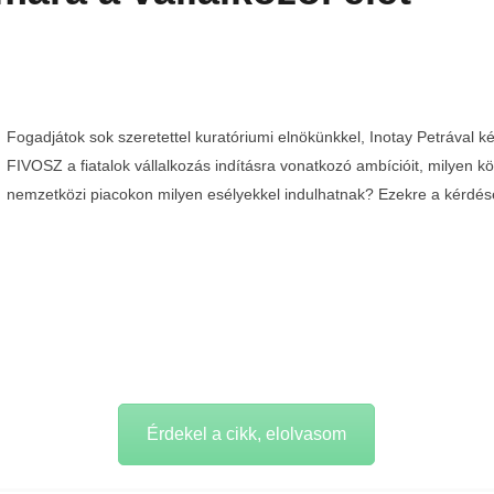
Fogadjátok sok szeretettel kuratóriumi elnökünkkel, Inotay Petrával kés
FIVOSZ a fiatalok vállalkozás indításra vonatkozó ambícióit, milyen kö
nemzetközi piacokon milyen esélyekkel indulhatnak? Ezekre a kérdés
Teltházas FIVOSZ Garden Party-t tartottunk a Continental
Egyed
CityGolf Clubban
2024-
05-07
2024-
05-07
Érdekel a cikk, elolvasom