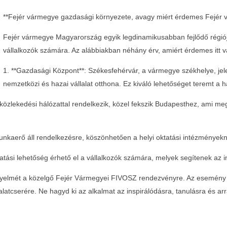
**Fejér vármegye gazdasági környezete, avagy miért érdemes Fejér v
Fejér vármegye Magyarország egyik legdinamikusabban fejlődő régiója,
vállalkozók számára. Az alábbiakban néhány érv, amiért érdemes itt vá
1. **Gazdasági Központ**: Székesfehérvár, a vármegye székhelye, jel
nemzetközi és hazai vállalat otthona. Ez kiváló lehetőséget teremt a 
tt közlekedési hálózattal rendelkezik, közel fekszik Budapesthez, ami m
unkaerő áll rendelkezésre, köszönhetően a helyi oktatási intézmények
Teltházas FIVOSZ Garden Party-t tartottunk a Continental
Egyed
CityGolf Clubban
2024-
tási lehetőség érhető el a vállalkozók számára, melyek segítenek az
05-09
2024-
05-09
 figyelmét a közelgő Fejér Vármegyei FIVOSZ rendezvényre. Az esemény 
latcserére. Ne hagyd ki az alkalmat az inspirálódásra, tanulásra és arra