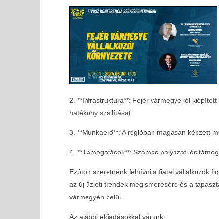
2. **Infrastruktúra**: Fejér vármegye jól kiépíte
hatékony szállítását.
MOST NÉZED
3. **Munkaerő**: A régióban magasan képzett m
FIVOSZ Konferencia – Fejér vármegye vállalkozói
környezete – 2024.05.30.
4. **Támogatások**: Számos pályázati és támoga
2024-
05-09
Ezúton szeretnénk felhívni a fiatal vállalkozók
az új üzleti trendek megismerésére és a tapaszta
vármegyén belül.
Az alábbi előadásokkal várunk: