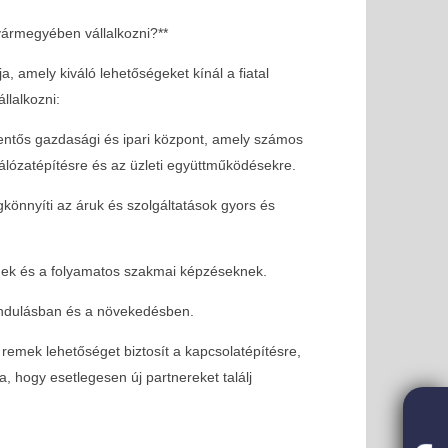
ármegyében vállalkozni?**
 amely kiváló lehetőségeket kínál a fiatal
llalkozni:
entős gazdasági és ipari központ, amely számos
hálózatépítésre és az üzleti együttműködésekre.
egkönnyíti az áruk és szolgáltatások gyors és
nek és a folyamatos szakmai képzéseknek.
i lehetőség FIVOSZ-tagoknak!
SOLD OUT - FIVOSZ Ga
legjobb networking 
 indulásban és a növekedésben.
2024-
05-09
remek lehetőséget biztosít a kapcsolatépítésre,
, hogy esetlegesen új partnereket találj