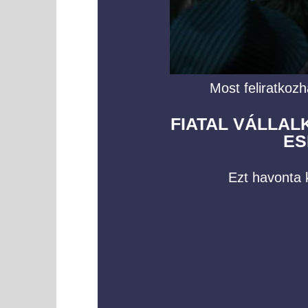
Most feliratkozh
FIATAL VÁLLA
ES
Ezt havonta k