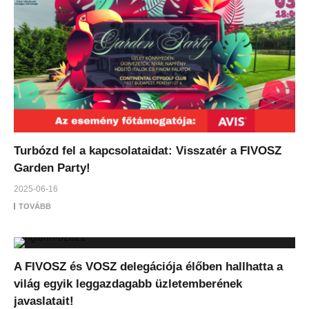
Turbózd fel a kapcsolataidat: Visszatér a FIVOSZ
Garden Party!
2025-06-16
TOVÁBB
A FIVOSZ és VOSZ delegációja élőben hallhatta a
világ egyik leggazdagabb üzletemberének
javaslatait!