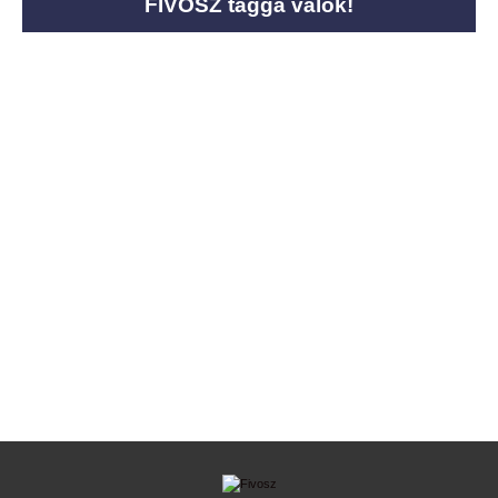
FIVOSZ taggá válok!