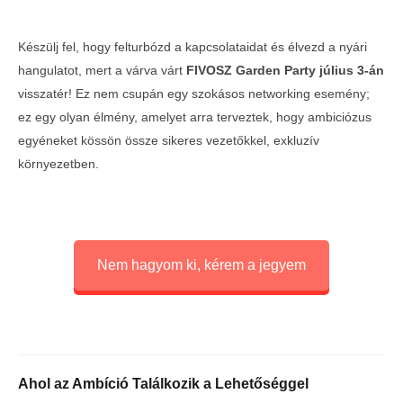
Készülj fel, hogy felturbózd a kapcsolataidat és élvezd a nyári
hangulatot, mert a várva várt
FIVOSZ Garden Party
július 3-án
visszatér! Ez nem csupán egy szokásos networking esemény;
ez egy olyan élmény, amelyet arra terveztek, hogy ambiciózus
egyéneket kössön össze sikeres vezetőkkel, exkluzív
környezetben.
MOST NÉZED
Turbózd fel a kapcsolataidat: Visszatér a
Telth
Nem hagyom ki, kérem a jegyem
FIVOSZ Garden Party!
a Con
2025-
2025-
06-16
06-16
Ahol az Ambíció Találkozik a Lehetőséggel