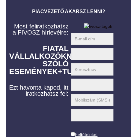
PIACVEZETŐ AKARSZ LENNI?
Most feliratkozhatsz
a FIVOSZ hírlevélre:
FIATAL
VÁLLALKOZÓKNAK
SZÓLÓ
ESEMÉNYEK+TUDÁS
Ezt havonta kapod, itt
iratkozhatsz fel:
Feltételeket