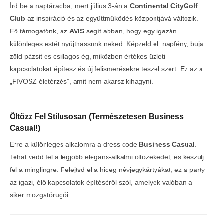
Írd be a naptáradba, mert július 3-án a
Continental CityGolf
Club
az inspiráció és az együttműködés központjává változik.
Fő támogatónk, az
AVIS
segít abban, hogy egy igazán
különleges estét nyújthassunk neked. Képzeld el: napfény, buja
zöld pázsit és csillagos ég, miközben értékes üzleti
kapcsolatokat építesz és új felismerésekre teszel szert. Ez az a
„FIVOSZ életérzés”, amit nem akarsz kihagyni.
Öltözz Fel Stílusosan (Természetesen Business
Casual!)
Erre a különleges alkalomra a dress code
Business Casual
.
Tehát vedd fel a legjobb elegáns-alkalmi öltözékedet, és készülj
fel a minglingre. Felejtsd el a hideg névjegykártyákat; ez a party
az igazi, élő kapcsolatok építéséről szól, amelyek valóban a
siker mozgatórugói.