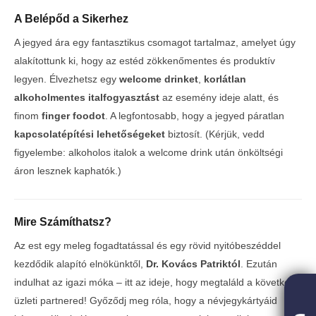
A Belépőd a Sikerhez
A jegyed ára egy fantasztikus csomagot tartalmaz, amelyet úgy
alakítottunk ki, hogy az estéd zökkenőmentes és produktív
legyen. Élvezhetsz egy
welcome drinket
,
korlátlan
alkoholmentes italfogyasztást
az esemény ideje alatt, és
finom
finger foodot
. A legfontosabb, hogy a jegyed páratlan
kapcsolatépítési lehetőségeket
biztosít. (Kérjük, vedd
figyelembe: alkoholos italok a welcome drink után önköltségi
áron lesznek kaphatók.)
Mire Számíthatsz?
Az est egy meleg fogadtatással és egy rövid nyitóbeszéddel
kezdődik alapító elnökünktől,
Dr. Kovács Patriktól
. Ezután
indulhat az igazi móka – itt az ideje, hogy megtaláld a következő
üzleti partnered! Győződj meg róla, hogy a névjegykártyáid