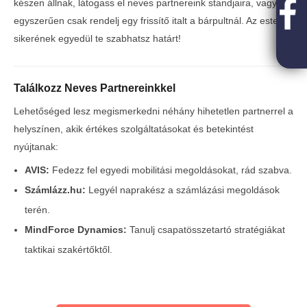
készen állnak, látogass el neves partnereink standjaira, vagy
egyszerűen csak rendelj egy frissítő italt a bárpultnál. Az ested
sikerének egyedül te szabhatsz határt!
Találkozz Neves Partnereinkkel
Lehetőséged lesz megismerkedni néhány hihetetlen partnerrel a
helyszínen, akik értékes szolgáltatásokat és betekintést
nyújtanak:
AVIS:
Fedezz fel egyedi mobilitási megoldásokat, rád szabva.
Számlázz.hu:
Legyél naprakész a számlázási megoldások
terén.
MindForce Dynamics:
Tanulj csapatösszetartó stratégiákat
taktikai szakértőktől.