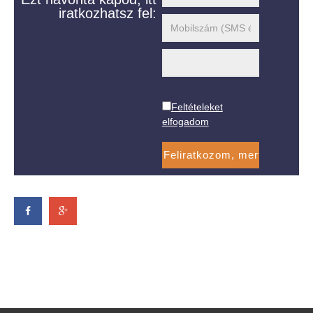
iratkozhatsz fel:
Feltételeket
elfogadom