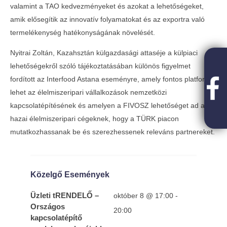
valamint a TAO kedvezményeket és azokat a lehetőségeket,
amik elősegítik az innovatív folyamatokat és az exportra való
termelékenység hatékonyságának növelését.
Nyitrai Zoltán, Kazahsztán külgazdasági attaséje a külpiaci
lehetőségekről szóló tájékoztatásában különös figyelmet
fordított az Interfood Astana eseményre, amely fontos platformja
lehet az élelmiszeripari vállalkozások nemzetközi
kapcsolatépítésének és amelyen a FIVOSZ lehetőséget ad a
hazai élelmiszeripari cégeknek, hogy a TÜRK piacon
mutatkozhassanak be és szerezhessenek releváns partnereket.
Közelgő Események
Üzleti tRENDELŐ –
október 8 @ 17:00
-
Országos
20:00
kapcsolatépítő