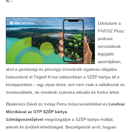
0
Üdvözlünk a
FIVOSZ Plusz
podcast
sorozatának
legújabb
epizódjában,
ahol a gazdasági és pénzügyi innovációk izgalmas világába
kalauzolunk el Téged! A mai adásunkban a SZÉP-kártya áll a
MOST NÉZED
középpontban – egy olyan téma, ami nem csak a vállalkozók és
munkavállalók, de mindenki számára aktuális és fontos lehet.
Fedezd fel a SZÉP-kártya világát a
Telth
legújabb FIVOSZ Plusz podcast
a Con
Blaskovics Dávid és Inotay Petra műsorvezetőnkkel és
Lendvai
epizódunkban!
2024-
Mónikával az OTP SZÉP kártya
03-30
2024-
üzletágvezetőjével
megvizsgáljuk a SZÉP-kártya múltját,
03-30
jelenét és jövőbeli lehetőségeit. Beszélgetünk arról, hogyan