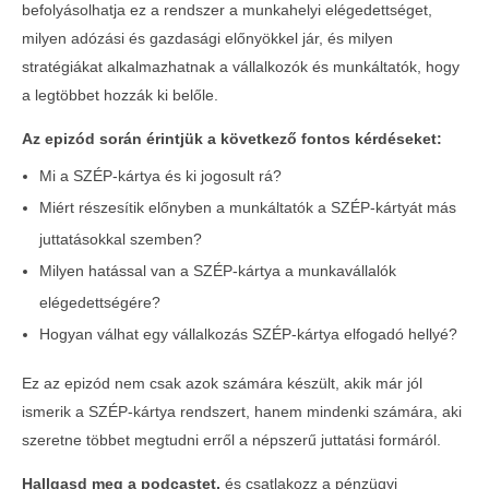
befolyásolhatja ez a rendszer a munkahelyi elégedettséget,
milyen adózási és gazdasági előnyökkel jár, és milyen
stratégiákat alkalmazhatnak a vállalkozók és munkáltatók, hogy
a legtöbbet hozzák ki belőle.
Az epizód során érintjük a következő fontos kérdéseket:
Mi a SZÉP-kártya és ki jogosult rá?
Miért részesítik előnyben a munkáltatók a SZÉP-kártyát más
juttatásokkal szemben?
Milyen hatással van a SZÉP-kártya a munkavállalók
elégedettségére?
Hogyan válhat egy vállalkozás SZÉP-kártya elfogadó hellyé?
Ez az epizód nem csak azok számára készült, akik már jól
ismerik a SZÉP-kártya rendszert, hanem mindenki számára, aki
szeretne többet megtudni erről a népszerű juttatási formáról.
Hallgasd meg a podcastet,
és csatlakozz a pénzügyi