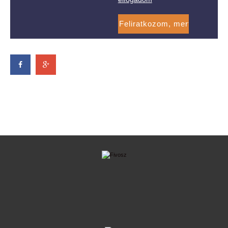
Aktív magyar szerepvállalás az OECD
legmagasabb szintű gazdaságpolitikai
fórumán a párizsi Ministerial Council
Meetingen
2025-
10-10
Zártkörű szakmai meetupot tartott a
FIVOSZ Építőipari és Ingatlan Bizottsága