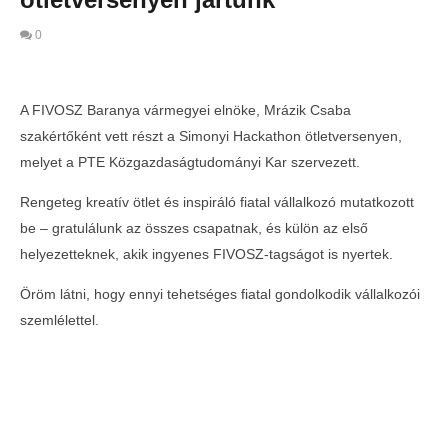
0
A FIVOSZ Baranya vármegyei elnöke, Mrázik Csaba
szakértőként vett részt a Simonyi Hackathon ötletversenyen,
melyet a PTE Közgazdaságtudományi Kar szervezett.
Rengeteg kreatív ötlet és inspiráló fiatal vállalkozó mutatkozott
be – gratulálunk az összes csapatnak, és külön az első
helyezetteknek, akik ingyenes FIVOSZ-tagságot is nyertek.
Öröm látni, hogy ennyi tehetséges fiatal gondolkodik vállalkozói
MOST NÉZED
szemlélettel.
Szakértőként a Simonyi Hackathon
ötletversenyen jártunk
2025-
10-10