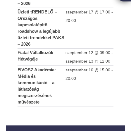
– 2026
Üzleti tRENDELŐ –
szeptember 17 @ 17:00
-
Országos
20:00
kapcsolatépítő
roadshow a legújabb
Egyedi lehetőség FIVOSZ-tagoknak!
üzleti trendekkel PAKS
– 2026
2025-
10-10
Fiatal Vállalkozók
szeptember 12 @ 09:00
-
Hétvégéje
szeptember 13 @ 12:00
FIVOSZ Akadémia:
szeptember 10 @ 15:00
-
Média és
20:00
kommunikáció – a
láthatóság
megszerzésének
művészete
SOLD OUT - FIVOSZ Garden Party az AVIS-