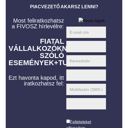
sel – A nyár legjobb networking
PIACVEZETŐ AKARSZ LENNI?
eseménye✨
2025-
Most feliratkozhatsz
10-10
a FIVOSZ hírlevélre:
FIATAL
VÁLLALKOZÓKNAK
SZÓLÓ
ESEMÉNYEK+TUDÁS
Ezt havonta kapod, itt
iratkozhatsz fel:
Új régiós mozgásTÉR – üzleti lehetőségek,
kapcsolatépítés és vállalkozói szemlélet
Szabolcs-Szatmár-Beregben
2025-
Feltételeket
10-10
elfogadom