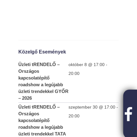
Közelgő Események
Üzleti tRENDELŐ –
október 8 @ 17:00
-
Országos
Teltházas FIVOSZ Garden Party-t tartottunk
20:00
kapcsolatépítő
a Continental CityGolf Clubban
roadshow a legújabb
2025-
üzleti trendekkel GYŐR
10-10
– 2026
Üzleti tRENDELŐ –
szeptember 30 @ 17:00
-
Országos
20:00
kapcsolatépítő
roadshow a legújabb
üzleti trendekkel TATA