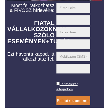
Most feliratkozhatsz
a FIVOSZ hírlevélre:
FIATAL
VÁLLALKOZÓKNAK
SZÓLÓ
ESEMÉNYEK+TUDÁS
Ezt havonta kapod, itt
iratkozhatsz fel:
Feltételeket
elfogadom