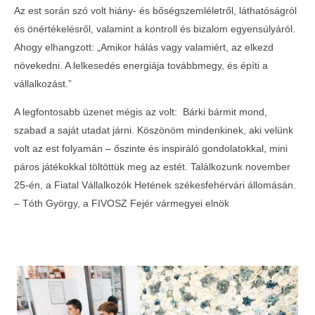
2025-
Az est során szó volt hiány- és bőségszemléletről, láthatóságról
10-10
és önértékelésről, valamint a kontroll és bizalom egyensúlyáról.
Ahogy elhangzott: „Amikor hálás vagy valamiért, az elkezd
növekedni. A lelkesedés energiája továbbmegy, és építi a
vállalkozást.”
A legfontosabb üzenet mégis az volt: Bárki bármit mond,
szabad a saját utadat járni. Köszönöm mindenkinek, aki velünk
volt az est folyamán – őszinte és inspiráló gondolatokkal, mini
páros játékokkal töltöttük meg az estét. Találkozunk november
25-én, a Fiatal Vállalkozók Hetének székesfehérvári állomásán.
– Tóth György, a FIVOSZ Fejér vármegyei elnök