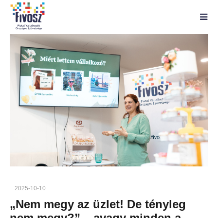
2025-10-10
„Nem megy az üzlet! De tényleg
nem megy?” – avagy minden a