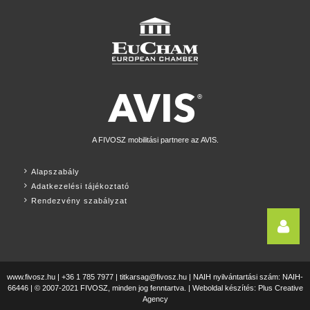
A FIVOSZ mobilitási partnere az AVIS.
Alapszabály
Adatkezelési tájékoztató
Rendezvény szabályzat
www.fivosz.hu | +36 1 785 7977 |
titkarsag@fivosz.hu
| NAIH nyilvántartási szám: NAIH-
66446 | © 2007-2021 FIVOSZ, minden jog fenntartva. |
Weboldal készítés:
Plus Creative
Agency