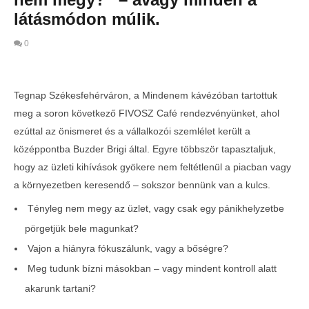
látásmódon múlik.
0
Tegnap Székesfehérváron, a Mindenem kávézóban tartottuk
meg a soron következő FIVOSZ Café rendezvényünket, ahol
ezúttal az önismeret és a vállalkozói szemlélet került a
középpontba Buzder Brigi által. Egyre többször tapasztaljuk,
hogy az üzleti kihívások gyökere nem feltétlenül a piacban vagy
a környezetben keresendő – sokszor bennünk van a kulcs.
Tényleg nem megy az üzlet, vagy csak egy pánikhelyzetbe
pörgetjük bele magunkat?
MOST NÉZED
Vajon a hiányra fókuszálunk, vagy a bőségre?
„Nem megy az üzlet! De tényleg nem
Telth
Meg tudunk bízni másokban – vagy mindent kontroll alatt
megy?” – avagy minden a látásmódon
a Con
akarunk tartani?
múlik.
2025-
10-10