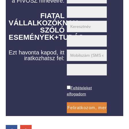
a FIVOSZ hírlevélre:
FIATAL
VÁLLALKOZÓKNAK
SZÓLÓ
ESEMÉNYEK+TUDÁS
Ezt havonta kapod, itt
iratkozhatsz fel:
Feltételeket
elfogadom