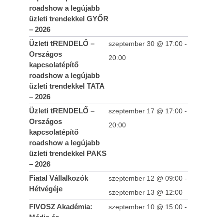
roadshow a legújabb
Telth
üzleti trendekkel GYŐR
a Con
– 2026
2014-
Üzleti tRENDELŐ –
szeptember 30 @ 17:00
-
06-01
Országos
20:00
kapcsolatépítő
roadshow a legújabb
üzleti trendekkel TATA
– 2026
Üzleti tRENDELŐ –
szeptember 17 @ 17:00
-
Országos
20:00
kapcsolatépítő
roadshow a legújabb
üzleti trendekkel PAKS
– 2026
Fiatal Vállalkozók
szeptember 12 @ 09:00
-
Hétvégéje
szeptember 13 @ 12:00
FIVOSZ Akadémia:
szeptember 10 @ 15:00
-