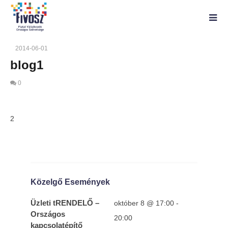
2014-06-01
blog1
0
blog1
2
2014-
06-01
Közelgő Események
Üzleti tRENDELŐ –
október 8 @ 17:00
-
Országos
20:00
kapcsolatépítő