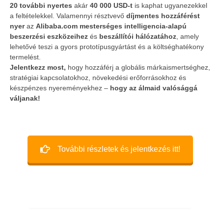
20 további nyertes
akár
40 000 USD-t
is kaphat ugyanezekkel
A FIVOSZ – a GENGlobal hivatalos
Telth
a feltételekkel. Valamennyi résztvevő
díjmentes hozzáférést
nyer
az
Alibaba.com mesterséges intelligencia-alapú
magyarországi partnereként – hozott
a Con
beszerzési eszközeihez
és
beszállítói hálózatához
, amely
neked egy egyedülálló lehetőséget 1 millió
2025-
lehetővé teszi a gyors prototípusgyártást és a költséghatékony
09-03
USD összdíjazásra.
termelést.
2025-
Jelentkezz most,
hogy hozzáférj a globális márkaismertséghez,
09-03
stratégiai kapcsolatokhoz, növekedési erőforrásokhoz és
készpénzes nyereményekhez –
hogy az álmaid valósággá
váljanak!
További részletek és jelentkezés itt!