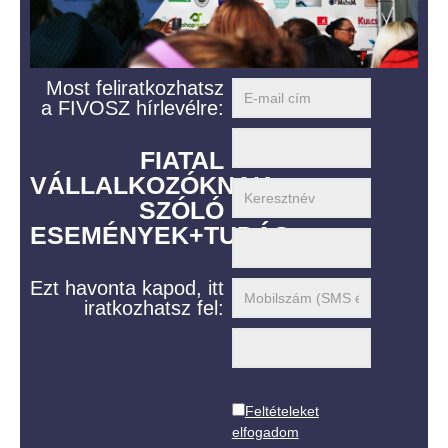
Most feliratkozhatsz
a FIVOSZ hírlevélre:
FIATAL
VÁLLALKOZÓKNAK
SZÓLÓ
ESEMÉNYEK+TUDÁS
Ezt havonta kapod, itt
iratkozhatsz fel:
Feltételeket
elfogadom