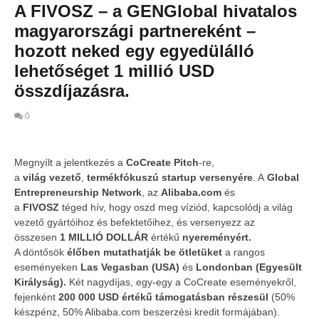
A FIVOSZ – a GENGlobal hivatalos
magyarországi partnereként –
hozott neked egy egyedülálló
lehetőséget 1 millió USD
összdíjazásra.
0
Megnyílt a jelentkezés a
CoCreate Pitch
-re,
a
világ
vezető
,
termékfókuszú startup versenyére
. A
Global
Entrepreneurship Network
, az
Alibaba.com
és
a
FIVOSZ
téged hív, hogy oszd meg víziód, kapcsolódj a világ
vezető gyártóihoz és befektetőihez, és versenyezz az
összesen
1 MILLIÓ DOLLÁR
értékű
nyereményért.
A döntősök
élőben mutathatják be ötletüket
a rangos
eseményeken
Las Vegasban (USA)
és
Londonban (Egyesült
Királyság).
Két nagydíjas, egy-egy a CoCreate eseményekről,
fejenként
200 000 USD értékű támogatásban részesül
(50%
MOST NÉZED
készpénz, 50% Alibaba.com beszerzési kredit formájában).