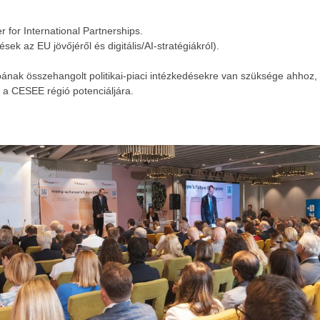
for International Partnerships.
ek az EU jövőjéről és digitális/AI-stratégiákról).
nak összehangolt politikai-piaci intézkedésekre van szüksége ahhoz, h
l a CESEE régió potenciáljára.