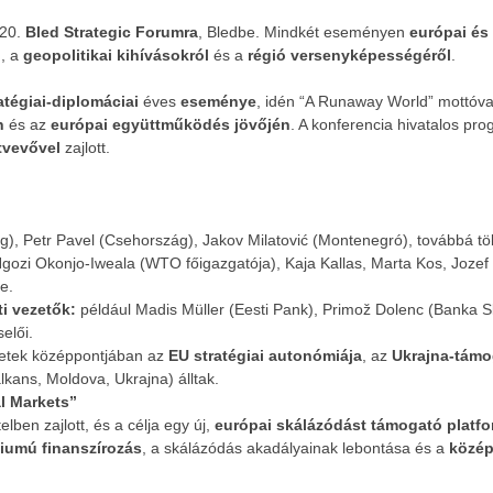
 20.
Bled Strategic Forumra
, Bledbe. Mindkét eseményen
európai és 
l
, a
geopolitikai kihívásokról
és a
régió versenyképességéről
.
atégiai-diplomáciai
éves
eseménye
, idén “A Runaway World” mottóval
n
és az
európai együttműködés jövőjén
. A konferencia hivatalos pr
ztvevővel
zajlott.
ág), Petr Pavel (Csehország), Jakov Milatović (Montenegró), továbbá töb
gozi Okonjo-Iweala (WTO főigazgatója), Kaja Kallas, Marta Kos, Jozef 
e.
ti vezetők:
például Madis Müller (Eesti Pank), Primož Dolenc (Banka Slo
ategic
Teltházas FIVOSZ Garden Party-t tartottunk a Continental
Egyed
elői.
CityGolf Clubban
2025-
netek középpontjában az
EU stratégiai autonómiája
, az
Ukrajna-támo
09-05
2025-
kans, Moldova, Ukrajna) álltak.
09-05
l Markets”
ben zajlott, és a célja egy új,
európai skálázódást támogató platf
iumú finanszírozás
, a skálázódás akadályainak lebontása és a
közép