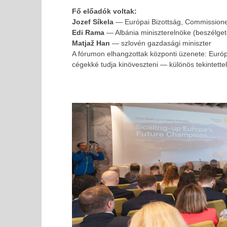
Fő előadók voltak:
Jozef Síkela
— Európai Bizottság, Commissioner 
Edi Rama
— Albánia miniszterelnöke (beszélgetés
Matjaž Han
— szlovén gazdasági miniszter
A fórumon elhangzottak központi üzenete: Európá
cégekké tudja kinöveszteni — különös tekintette