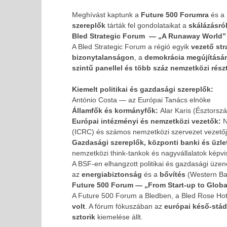
Meghívást kaptunk a
Future 500 Forumra
és a
szereplők
tárták fel gondolataikat a
skálázásró
Bled Strategic Forum — „A Runaway World”
A Bled Strategic Forum a régió egyik
vezető str
bizonytalanságon
, a
demokrácia megújításá
szintű panellel és több száz nemzetközi rés
Kiemelt politikai és gazdasági szereplők:
António Costa — az Európai Tanács elnöke
Államfők és kormányfők:
Alar Karis (Észtorsz
Európai intézményi és nemzetközi vezetők:
N
MOST NÉZED
(ICRC) és számos nemzetközi szervezet vezetőj
Gazdasági szereplők, központi banki és üzle
FIVOSZ részvétel a Future 500 Forumon és a Bled Str
nemzetközi think-tankok és nagyvállalatok képvis
Forumon
A BSF-en elhangzott politikai és gazdasági üze
2025-
az
energiabiztonság
és a
bővítés
(Western Bal
09-05
Future 500 Forum — „From Start-up to Globa
A Future 500 Forum a Bledben, a Bled Rose Hotel
volt
. A fórum fókuszában az
európai késő-stád
sztorik
kiemelése állt.