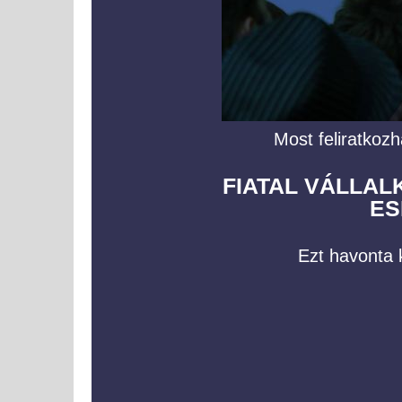
Most feliratkozh
FIATAL VÁLLA
ES
Ezt havonta k