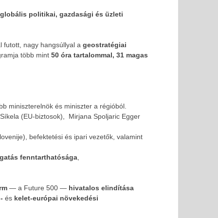
globális politikai, gazdasági és üzleti
 futott, nagy hangsúllyal a
geostratégiai
ogramja több mint
50 óra tartalommal, 31 magas
b miniszterelnök és miniszter a régióból.
Síkela (EU-biztosok), Mirjana Spoljaric Egger
venije), befektetési és ipari vezetők, valamint
i lehetőség FIVOSZ-tagoknak!
SOLD OUT - FIVOSZ Ga
legjobb networking 
gatás fenntarthatósága
,
2025-
09-05
orm
— a Future 500 —
hivatalos elindítása
-
és
kelet-európai növekedési