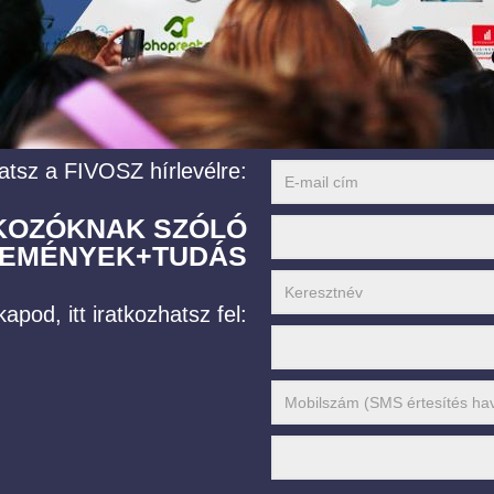
atsz a FIVOSZ hírlevélre:
LKOZÓKNAK SZÓLÓ
EMÉNYEK+TUDÁS
apod, itt iratkozhatsz fel: