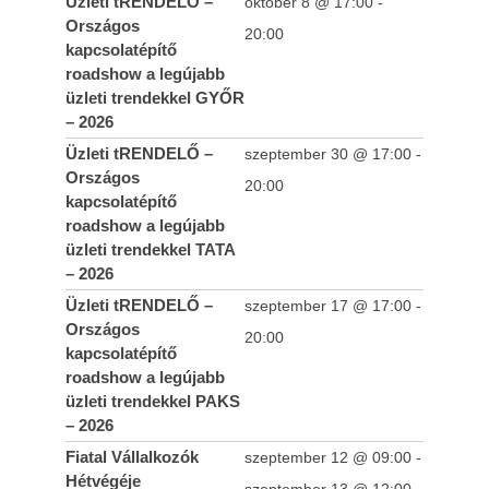
Üzleti tRENDELŐ –
október 8 @ 17:00
-
2023-
Országos
03-07
20:00
kapcsolatépítő
roadshow a legújabb
üzleti trendekkel GYŐR
– 2026
Üzleti tRENDELŐ –
szeptember 30 @ 17:00
-
Országos
20:00
kapcsolatépítő
roadshow a legújabb
üzleti trendekkel TATA
– 2026
Üzleti tRENDELŐ –
szeptember 17 @ 17:00
-
Új régiós mozgásTÉR – üzleti lehetőségek,
Országos
20:00
kapcsolatépítés és vállalkozói szemlélet
kapcsolatépítő
Szabolcs-Szatmár-Beregben
roadshow a legújabb
2023-
üzleti trendekkel PAKS
03-07
– 2026
Fiatal Vállalkozók
szeptember 12 @ 09:00
-
Hétvégéje
szeptember 13 @ 12:00