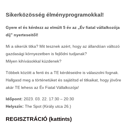
Sikerközösség élményprogramokkal!
Gyere el és kérdezz az elmúlt 5 év az „Év fiatal vállalkozója
díj” nyerteseitől!
Mi a sikerük titka? Mit tesznek azért, hogy az állandóan változó
gazdasági környezetben is fejlődni tudjanak?
Milyen kihívásokkal küzdenek?
MOST NÉZED
Többek között a fenti és a TE kérdéseidre is válaszolni fognak.
Hallgasd meg a történetüket és sajátítsd el titkaikat, hogy jövőre
FIVOSZ-VOSZ KLUB: üzleti tippek,
akár TE lehess az Év Fiatal Vállalkozója!
trükkök, titkok Neked!
2023-
Időpont:
2023. 03. 22. 17:30 – 20:30
03-07
Helyszín:
The Spot (Király utca 26.)
REGISZTRÁCIÓ (kattints)