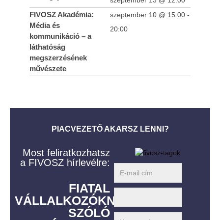
FIVOSZ Akadémia:
szeptember 10 @ 15:00
-
Média és
20:00
kommunikáció – a
láthatóság
megszerzésének
művészete
Aktív magyar szerepvállalás az OECD
legmagasabb szintű gazdaságpolitikai
fórumán a párizsi Ministerial Council
PIACVEZETŐ AKARSZ LENNI?
Meetingen
2023-
Most feliratkozhatsz
03-07
a FIVOSZ hírlevélre:
Zártkörű szakmai meetupot tartott a
FIATAL
FIVOSZ Építőipari és Ingatlan Bizottsága
VÁLLALKOZÓKNAK
2023-
03-07
SZÓLÓ
Kereskedelmi Bizottság