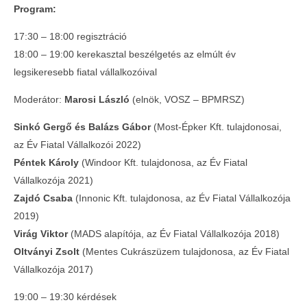
Program:
17:30 – 18:00 regisztráció
18:00 – 19:00 kerekasztal beszélgetés az elmúlt év
legsikeresebb fiatal vállalkozóival
Moderátor:
Marosi László
(elnök, VOSZ – BPMRSZ)
Teltházas FIVOSZ Garden Party-t tartottunk
Sinkó Gergő és Balázs Gábor
(Most-Épker Kft. tulajdonosai,
a Continental CityGolf Clubban
az Év Fiatal Vállalkozói 2022)
2023-
Péntek Károly
(Windoor Kft. tulajdonosa, az Év Fiatal
03-07
Vállalkozója 2021)
Zajdó Csaba
(Innonic Kft. tulajdonosa, az Év Fiatal Vállalkozója
2019)
Virág Viktor
(MADS alapítója, az Év Fiatal Vállalkozója 2018)
Oltványi Zsolt
(Mentes Cukrászüzem tulajdonosa, az Év Fiatal
Vállalkozója 2017)
19:00 – 19:30 kérdések