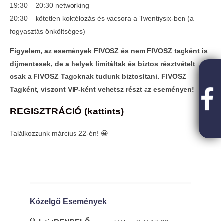
19:30 – 20:30 networking
20:30 – kötetlen koktélozás és vacsora a Twentiysix-ben (a
fogyasztás önköltséges)
Egyedi lehetőség FIVOSZ-tagoknak!
2023-
Figyelem, az események FIVOSZ és nem FIVOSZ tagként is
03-07
díjmentesek, de a helyek limitáltak és biztos résztvételt
csak a FIVOSZ Tagoknak tudunk biztosítani. FIVOSZ
Tagként, viszont VIP-ként vehetsz részt az eseményen!
REGISZTRÁCIÓ (kattints)
Találkozzunk március 22-én! 😀
SOLD OUT - FIVOSZ Garden Party az AVIS-
sel – A nyár legjobb networking
Közelgő Események
eseménye✨