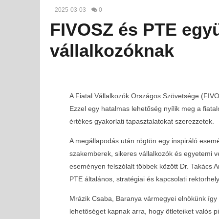
2025-03-03
0
FIVOSZ és PTE együt
vállalkozóknak
A Fiatal Vállalkozók Országos Szövetsége (FIV
Ezzel egy hatalmas lehetőség nyílik meg a fiatal
értékes gyakorlati tapasztalatokat szerezzetek.
A megállapodás után rögtön egy inspiráló eseménn
szakemberek, sikeres vállalkozók és egyetemi ve
eseményen felszólalt többek között Dr. Takács 
PTE általános, stratégiai és kapcsolati rektorhel
MOST NÉZED
Mrázik Csaba, Baranya vármegyei elnökünk így f
lehetőséget kapnak arra, hogy ötleteiket valós 
FIVOSZ és PTE együttműködés: új lehetőségek a fiata