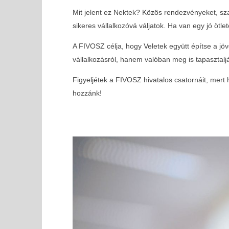
vállalkozóknak
Mit jelent ez Nektek? Közös rendezvényeket, sz
2025-
sikeres vállalkozóvá váljatok. Ha van egy jó ötlete
03-03
A FIVOSZ célja, hogy Veletek együtt építse a jöv
vállalkozásról, hanem valóban meg is tapasztaljá
Figyeljétek a FIVOSZ hivatalos csatornáit, mert
hozzánk!