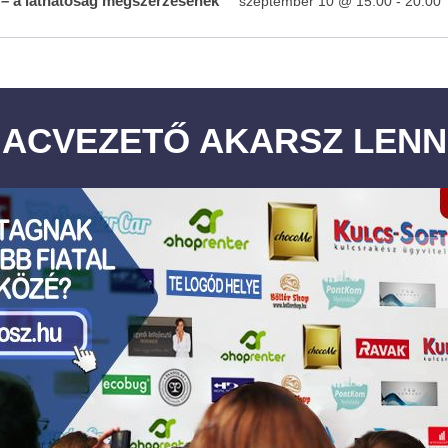
– a láthatóság megszerzésének
szeptember 10 @ 15:00
-
20:00
IACVEZETŐ AKARSZ LENN