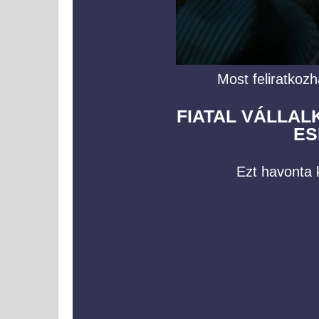
Most feliratkozh
FIATAL VÁLLA
ES
Ezt havonta k