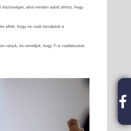
legjobb networking 
ó közösséget, ahol minden adott ahhoz, hogy
2025-
03-03
és afelé, hogy ne csak tanuljatok a
 várjuk, és reméljük, hogy Ti is csatlakoztok