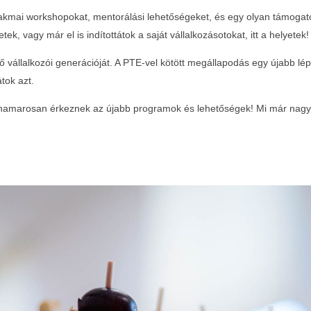
CityGolf Clubban
2025-
akmai workshopokat, mentorálási lehetőségeket, és egy olyan támogat
03-03
2025-
tek, vagy már el is indítottátok a saját vállalkozásotokat, itt a helyetek!
03-03
ő vállalkozói generációját. A PTE-vel kötött megállapodás egy újabb lép
tok azt.
 hamarosan érkeznek az újabb programok és lehetőségek! Mi már nagyon