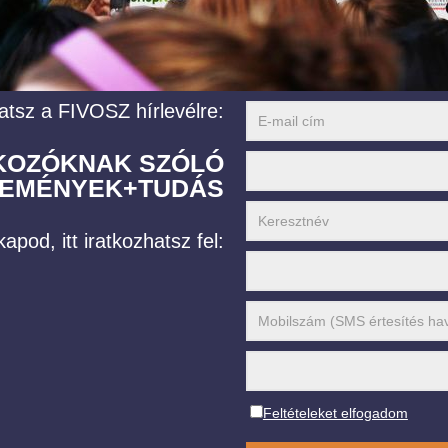
atsz a FIVOSZ hírlevélre:
LKOZÓKNAK SZÓLÓ
EMÉNYEK+TUDÁS
apod, itt iratkozhatsz fel:
Feltételeket elfogadom