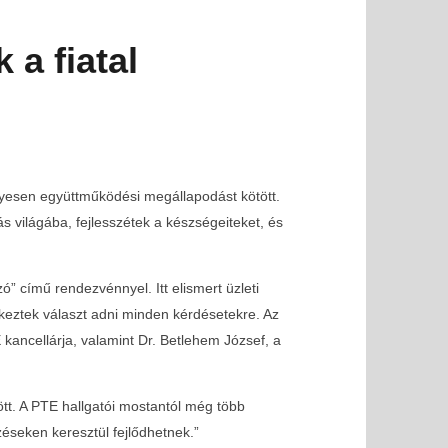
a fiatal
yesen együttműködési megállapodást kötött.
s világába, fejlesszétek a készségeiteket, és
” című rendezvénnyel. Itt elismert üzleti
ekeztek választ adni minden kérdésetekre. Az
ancellárja, valamint Dr. Betlehem József, a
tt. A PTE hallgatói mostantól még több
éseken keresztül fejlődhetnek.”
i lehetőség FIVOSZ-tagoknak!
SOLD OUT - FIVOSZ Ga