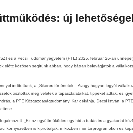
tműködés: új lehetőségek 
OSZ) és a Pécsi Tudományegyetem (PTE) 2025. február 26-án ünnepél
ok előtt: közösen segítünk abban, hogy bátran belevágjatok a vállalkozá
yel indítottunk, a „Sikeres történetek – Avagy hogyan legyél vállalkozó
zetők osztották meg veletek a tapasztalataikat, tippeket adtak, és igy
András, a PTE Közgazdaságtudományi Kar dékánja, Decsi István, a PTE k
yettese.
ogalmazott: „Ez az együttműködés egy híd a tudás és a gyakorlat közö
piaci környezetben is kipróbálják, miközben mentorprogramokon és képz
l
Teltházas FIVOSZ Garden Party-t tartottunk a Continental
Egyed