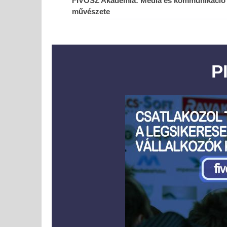
FIVOSZ Akadémia: Média és kommunikáció 
művészete
P