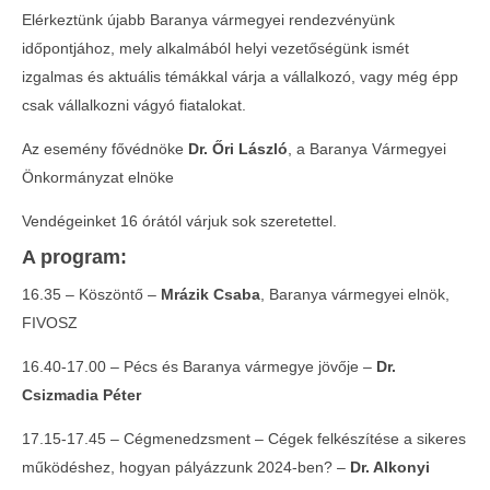
Elérkeztünk újabb Baranya vármegyei rendezvényünk
időpontjához, mely alkalmából helyi vezetőségünk ismét
izgalmas és aktuális témákkal várja a vállalkozó, vagy még épp
csak vállalkozni vágyó fiatalokat.
Az esemény fővédnöke
Dr. Őri László
, a Baranya Vármegyei
Önkormányzat elnöke
Vendégeinket 16 órától várjuk sok szeretettel.
MOST NÉZED
A program:
Baranya Business Summit
Telth
16.35 – Köszöntő –
Mrázik Csaba
, Baranya vármegyei elnök,
a Con
2024-
FIVOSZ
04-17
2024-
04-17
16.40-17.00 – Pécs és Baranya vármegye jövője –
Dr.
Csizmadia Péter
17.15-17.45 – Cégmenedzsment – Cégek felkészítése a sikeres
működéshez, hogyan pályázzunk 2024-ben? –
Dr. Alkonyi