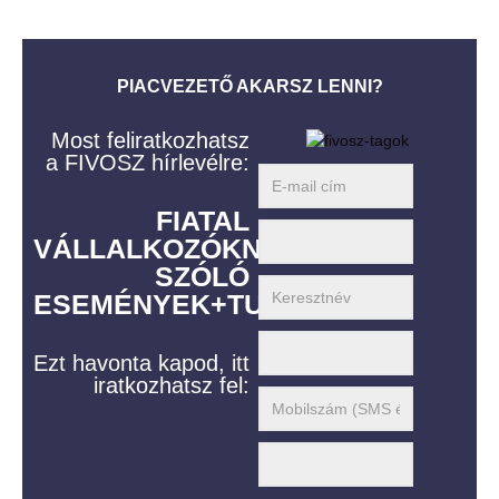
PIACVEZETŐ AKARSZ LENNI?
Most feliratkozhatsz
a FIVOSZ hírlevélre:
FIATAL
VÁLLALKOZÓKNAK
SZÓLÓ
ESEMÉNYEK+TUDÁS
Ezt havonta kapod, itt
iratkozhatsz fel: