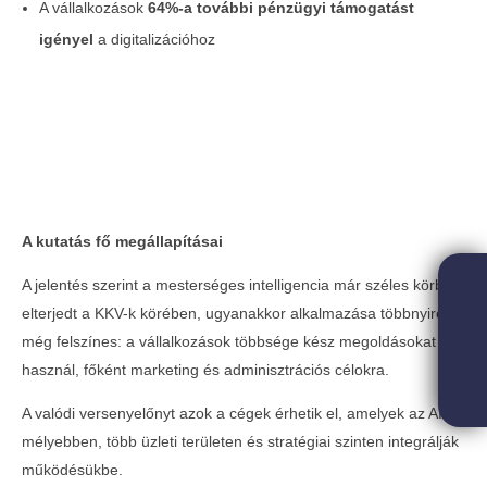
A vállalkozások
64%-a további pénzügyi támogatást
igényel
a digitalizációhoz
SOLD OUT - FIVOSZ Garden Party az AVIS-
sel – A nyár legjobb networking
eseménye✨
2026-
04-16
A kutatás fő megállapításai
A jelentés szerint a mesterséges intelligencia már széles körben
elterjedt a KKV-k körében, ugyanakkor alkalmazása többnyire
még felszínes: a vállalkozások többsége kész megoldásokat
használ, főként marketing és adminisztrációs célokra.
A valódi versenyelőnyt azok a cégek érhetik el, amelyek az AI-t
mélyebben, több üzleti területen és stratégiai szinten integrálják
működésükbe.