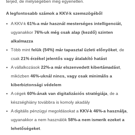
terjed, de mélységében még egyenetlen.
A legfontosabb számok a KKV-k szemszögéből
A KKV-k
61%-a már használ mesterséges intelligenciát,
ugyanakkor
76%-uk még csak alap (kezdő) szinten
alkalmazza
Több mint
felük (54%) már tapasztal üzleti előnyöket
, de
csak
21% érzékel jelentős vagy átalakító hatást
A vállalkozások
22%-a már elszenvedett kibertámadást
,
Egyedi lehetőség FIVOSZ-tagoknak!
miközben
46%-uknál nincs, vagy csak minimális a
2026-
04-16
kiberbiztonsági védelem
A cégek
60%-ának van digitalizációs stratégiája
, de a
készséghiány továbbra is komoly akadály
A digitális pénzügyi megoldásokat a
KKV-k 46%-a használja
,
ugyanakkor a nem használók
58%-a nem ismerik ezeket a
lehetőségeket
.