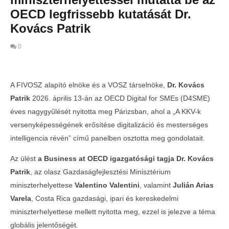
OECD legfrissebb kutatását Dr.
Kovács Patrik
0
A FIVOSZ alapító elnöke és a VOSZ társelnöke,
Dr. Kovács
Patrik
2026. április 13-án az OECD Digital for SMEs (D4SME)
éves nagygyűlését nyitotta meg Párizsban, ahol a „A KKV-k
versenyképességének erősítése digitalizáció és mesterséges
intelligencia révén” című panelben osztotta meg gondolatait.
Az ülést
a Business at OECD igazgatósági tagja Dr. Kovács
Patrik
, az olasz Gazdaságfejlesztési Minisztérium
miniszterhelyettese
Valentino Valentini
, valamint
Julián Arias
MOST NÉZED
Varela
, Costa Rica gazdasági, ipari és kereskedelmi
Meghökkentő számok a KKV-k
miniszterhelyettese mellett nyitotta meg, ezzel is jelezve a téma
digitalizációjáról: két miniszterhelyettessel
globális jelentőségét.