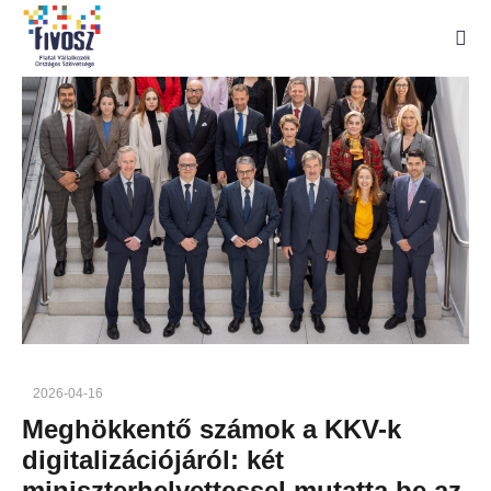
2026-04-16
Meghökkentő számok a KKV-k
digitalizációjáról: két
miniszterhelyettessel mutatta be az