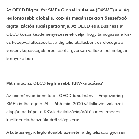
mutatta be az OECD legfrissebb kutatását
Dr. Kovács Patrik
Az
OECD Digital for SMEs Global Initiative (D4SME) a világ
legfontosabb globális, köz- és magánszektort összefogó
2026-
04-16
digitalizációs tudásplatformja
. Az OECD és a Business at
OECD közös kezdeményezésének célja, hogy támogassa a kis-
és középvállalkozásokat a digitális átállásban, és elősegítse
versenyképességük erősítését a gyorsan változó technológiai
környezetben.
Mit mutat az OECD legfrissebb KKV-kutatása?
Az eseményen bemutatott OECD-tanulmány – Empowering
SMEs in the age of AI – több mint 2000 vállalkozás válaszai
Teltházas FIVOSZ Garden Party-t tartottunk
alapján ad képet a KKV-k digitalizációjáról és mesterséges
a Continental CityGolf Clubban
intelligencia-használatáról világszerte.
2026-
04-16
A kutatás egyik legfontosabb üzenete: a digitalizáció gyorsan