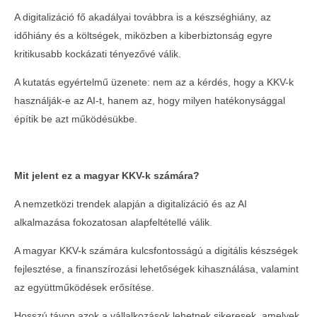
Új régiós mozgásTÉR – üzleti lehetőségek,
A digitalizáció fő akadályai továbbra is a készséghiány, az
kapcsolatépítés és vállalkozói szemlélet
időhiány és a költségek, miközben a kiberbiztonság egyre
Szabolcs-Szatmár-Beregben
kritikusabb kockázati tényezővé válik.
2026-
04-16
A kutatás egyértelmű üzenete: nem az a kérdés, hogy a KKV-k
használják-e az AI-t, hanem az, hogy milyen hatékonysággal
építik be azt működésükbe.
Mit jelent ez a magyar KKV-k számára?
A nemzetközi trendek alapján a digitalizáció és az AI
alkalmazása fokozatosan alapfeltétellé válik.
A magyar KKV-k számára kulcsfontosságú a digitális készségek
Aktív magyar szerepvállalás az OECD
fejlesztése, a finanszírozási lehetőségek kihasználása, valamint
legmagasabb szintű gazdaságpolitikai
az együttműködések erősítése.
fórumán a párizsi Ministerial Council
Meetingen
Hosszú távon azok a vállalkozások lehetnek sikeresek, amelyek