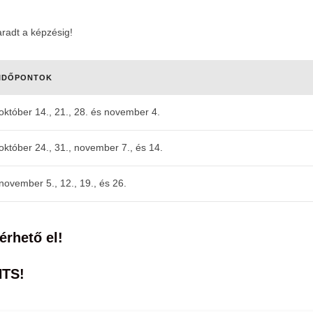
10-08
radt a képzésig!
IDŐPONTOK
október 14., 21., 28. és november 4.
október 24., 31., november 7., és 14.
november 5., 12., 19., és 26.
SOLD 
legjo
2019-
10-08
rhető el!
NTS!