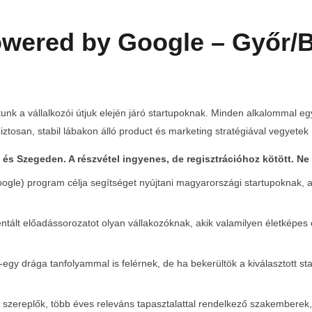
wered by Google – Győr/
tunk a vállalkozói útjuk elején járó startupoknak. Minden alkalommal eg
tosan, stabil lábakon álló product és marketing stratégiával vegyetek
és Szegeden. A részvétel ingyenes, de regisztrációhoz kötött. Ne 
le) program célja segítséget nyújtani magyarországi startupoknak, a f
entált előadássorozatot olyan vállakozóknak, akik valamilyen életképes 
egy drága tanfolyammal is felérnek, de ha bekerültök a kiválasztott st
Teltházas FIVOSZ Garden Party-t tartottunk a Continental
Egyed
CityGolf Clubban
2019-
szereplők, több éves releváns tapasztalattal rendelkező szakemberek, 
10-08
2019-