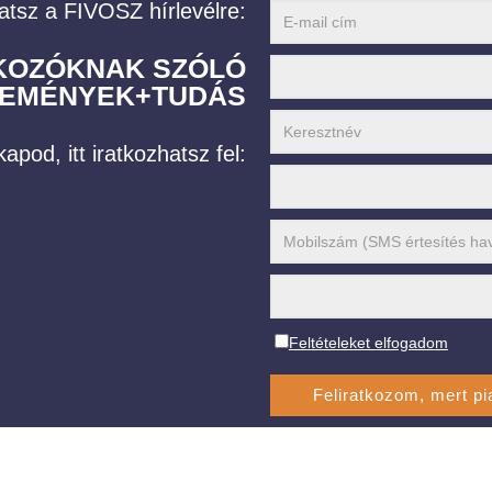
atsz a FIVOSZ hírlevélre:
LKOZÓKNAK SZÓLÓ
EMÉNYEK+TUDÁS
19 éves a FIVOSZ: új munkacsoportokkal és szakmai
Üzlet
javaslatokkal készülnek a fiatal vállalkozók
legúj
2019-
2019-
apod, itt iratkozhatsz fel:
10-08
10-08
Feltételeket elfogadom