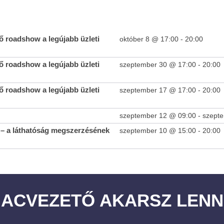
 roadshow a legújabb üzleti
október 8 @ 17:00
-
20:00
 roadshow a legújabb üzleti
szeptember 30 @ 17:00
-
20:00
építés
Aktív magyar szerepvállalás az OECD legmagasabb szintű
Zártk
gazdaságpolitikai fórumán a párizsi Ministerial Council
Ingatl
 roadshow a legújabb üzleti
szeptember 17 @ 17:00
-
20:00
Meetingen
2019-
10-08
2019-
Keres
szeptember 12 @ 09:00
-
szept
10-08
2019-
10-08
– a láthatóság megszerzésének
szeptember 10 @ 15:00
-
20:00
IACVEZETŐ AKARSZ LENN