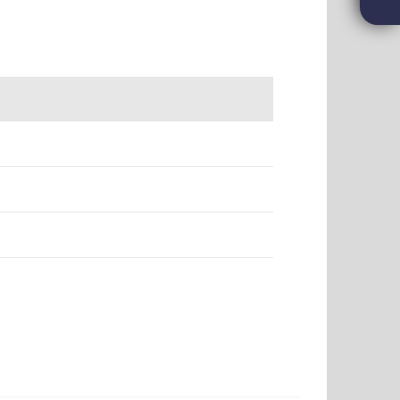
OUT - FIVOSZ Garden Party az AVIS-sel – A nyár
bb networking eseménye✨