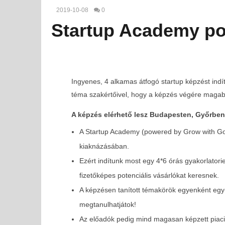
2019-10-08
0
Startup Academy po
Ingyenes, 4 alkamas átfogó startup képzést indí
téma szakértőivel, hogy a képzés végére magabiz
A képzés elérhető lesz Budapesten, Győrben 
A Startup Academy (powered by Grow with Goog
kiaknázásában.
Ezért indítunk most egy 4*6 órás gyakorlatori
fizetőképes potenciális vásárlókat keresnek.
MOST NÉZED
A képzésen tanított témakörök egyenként egy-
Startup Academy powered by Google –
megtanulhatjátok!
Győr/Budapest/Szeged
Az előadók pedig mind magasan képzett piaci 
2019-