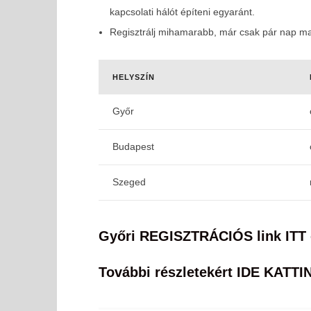
10-08
kapcsolati hálót építeni egyaránt.
Regisztrálj mihamarabb, már csak pár nap ma
HELYSZÍN
Győr
Budapest
Szeged
Győri REGISZTRÁCIÓS link ITT é
További részletekért IDE KATTI