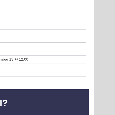
örű szakmai meetupot tartott a FIVOSZ Építőipari és
an Bizottsága
kedelmi Bizottság
ember 13 @ 12:00
I?