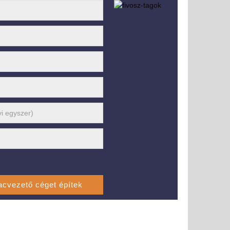
i tRENDELŐ – Országos kapcsolatépítő roadshow a
abb üzleti trendekkel Nyíregyháza