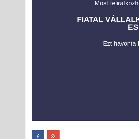
Most feliratkozh
FIATAL VÁLLA
ES
Ezt havonta k