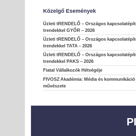
Közelgő Események
Üzleti tRENDELŐ – Országos kapcsolatépítő
trendekkel GYŐR – 2026
Üzleti tRENDELŐ – Országos kapcsolatépítő
trendekkel TATA – 2026
Új régiós mozgásTÉR – üzleti lehetőségek, kapcsolat
és vállalkozói szemlélet Szabolcs-Szatmár-Beregben
Üzleti tRENDELŐ – Országos kapcsolatépítő
2019-
trendekkel PAKS – 2026
10-08
Fiatal Vállalkozók Hétvégéje
Ipari és Gyártó Bizottság
FIVOSZ Akadémia: Média és kommunikáció 
2019-
művészete
10-08
P