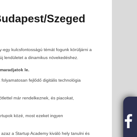
Budapest/Szeged
y-egy kulcsfontosságú témát fogunk körüljárni a
 új lendületet a dinamikus növekedéshez.
maradjatok le.
olyamatosan fejlődő digitális technológia
ötlettel már rendelkeznek, és piacokat,
artupok közé, most ezeket ingyen
i lehetőség FIVOSZ-tagoknak!
azaz a Startup Academy kiváló hely tanulni és