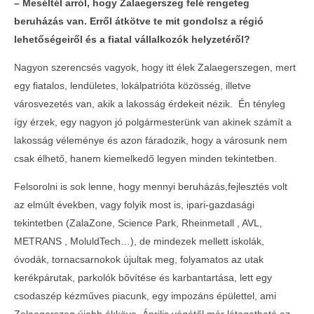
– Mes
é
lt
é
l arr
ó
l, hogy Zalaegerszeg fel
é
rengeteg
beruházá
s van. Err
ől átk
ö
tve te mit gondolsz a r
é
gió
lehetős
é
geir
ől
é
s a fiatal vállalkoz
ó
k helyzet
é
rő
l?
Nagyon szerencsés vagyok, hogy itt élek Zalaegerszegen, mert
egy fiatalos, lendületes, lokálpatrióta közösség, illetve
városvezetés van, akik a lakosság érdekeit nézik. Én tényleg
így érzek, egy nagyon jó polgármesterünk van akinek számít a
lakosság véleménye és azon fáradozik, hogy a városunk nem
csak élhető, hanem kiemelkedő legyen minden tekintetben.
Felsorolni is sok lenne, hogy mennyi beruházás,fejlesztés volt
az elmúlt években, vagy folyik most is, ipari-gazdasági
tekintetben (ZalaZone, Science Park, Rheinmetall , AVL,
METRANS , MoluldTech…), de mindezek mellett iskolák,
óvodák, tornacsarnokok újultak meg, folyamatos az utak
kerékpárutak, parkolók bővítése és karbantartása, lett egy
csodaszép kézműves piacunk, egy impozáns épülettel, ami