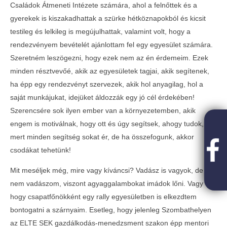
Családok Átmeneti Intézete számára, ahol a felnőttek és a
gyerekek is kiszakadhattak a szürke hétköznapokból és kicsit
testileg és lelkileg is megújulhattak, valamint volt, hogy a
rendezvényem bevételét ajánlottam fel egy egyesület számára.
Szeretném leszögezni, hogy ezek nem az én érdemeim. Ezek
minden résztvevőé, akik az egyesületek tagjai, akik segítenek,
ha épp egy rendezvényt szervezek, akik hol anyagilag, hol a
saját munkájukat, idejüket áldozzák egy jó cél érdekében!
Szerencsére sok ilyen ember van a környezetemben, akik
engem is motiválnak, hogy ott és úgy segítsek, ahogy tudok,
mert minden segítség sokat ér, de ha összefogunk, akkor
csodákat tehetünk!
Mit meséljek még, mire vagy kíváncsi? Vadász is vagyok, de
nem vadászom, viszont agyaggalambokat imádok lőni. Vagy
hogy csapatfőnökként egy rally egyesületben is elkezdtem
bontogatni a szárnyaim. Esetleg, hogy jelenleg Szombathelyen
az ELTE SEK gazdálkodás-menedzsment szakon épp mentori