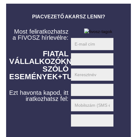
PIACVEZETŐ AKARSZ LENNI?
Most feliratkozhatsz
a FIVOSZ hírlevélre:
FIATAL
VÁLLALKOZÓKNAK
SZÓLÓ
ESEMÉNYEK+TUDÁS
Ezt havonta kapod, itt
iratkozhatsz fel: