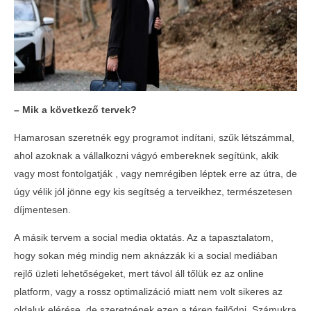
– Mik a k
ö
vetkező
tervek?
Hamarosan szeretnék egy programot indítani, szűk létszámmal,
ahol azoknak a vállalkozni vágyó embereknek segítünk, akik
vagy most fontolgatják , vagy nemrégiben léptek erre az útra, de
úgy vélik jól jönne egy kis segítség a terveikhez, természetesen
díjmentesen.
A másik tervem a social media oktatás. Az a tapasztalatom,
hogy sokan még mindig nem aknázzák ki a social mediában
rejlő üzleti lehetőségeket, mert távol áll tőlük ez az online
platform, vagy a rossz optimalizáció miatt nem volt sikeres az
oldaluk elérése, de szeretnének ezen a téren fejlődni. Számukra