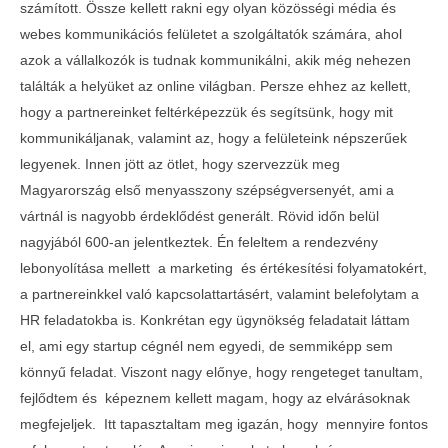
számított. Össze kellett rakni egy olyan közösségi média és
webes kommunikációs felületet a szolgáltatók számára, ahol
azok a vállalkozók is tudnak kommunikálni, akik még nehezen
találták a helyüket az online világban. Persze ehhez az kellett,
hogy a partnereinket feltérképezzük és segítsünk, hogy mit
kommunikáljanak, valamint az, hogy a felületeink népszerűek
legyenek. Innen jött az ötlet, hogy szervezzük meg
Magyarország első menyasszony szépségversenyét, ami a
vártnál is nagyobb érdeklődést generált. Rövid időn belül
nagyjából 600-an jelentkeztek. Én feleltem a rendezvény
lebonyolítása mellett a marketing és értékesítési folyamatokért,
a partnereinkkel való kapcsolattartásért, valamint belefolytam a
HR feladatokba is. Konkrétan egy ügynökség feladatait láttam
el, ami egy startup cégnél nem egyedi, de semmiképp sem
könnyű feladat. Viszont nagy előnye, hogy rengeteget tanultam,
fejlődtem és képeznem kellett magam, hogy az elvárásoknak
megfejeljek. Itt tapasztaltam meg igazán, hogy mennyire fontos