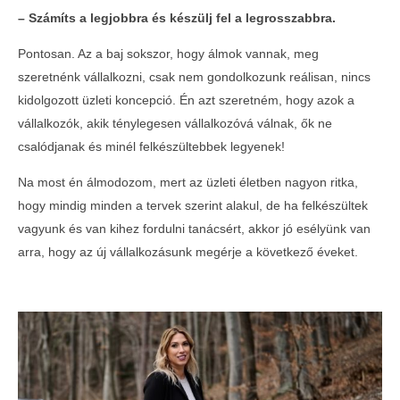
– Számíts a legjobbra
é
s k
é
szülj fel a legrosszabbra.
Pontosan. Az a baj sokszor, hogy álmok vannak, meg
szeretnénk vállalkozni, csak nem gondolkozunk reálisan, nincs
kidolgozott üzleti koncepció. Én azt szeretném, hogy azok a
vállalkozók, akik ténylegesen vállalkozóvá válnak, ők ne
csalódjanak és minél felkészültebbek legyenek!
Na most én álmodozom, mert az üzleti életben nagyon ritka,
hogy mindig minden a tervek szerint alakul, de ha felkészültek
vagyunk és van kihez fordulni tanácsért, akkor jó esélyünk van
arra, hogy az új vállalkozásunk megérje a következő éveket.