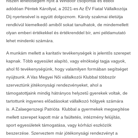
hiszen lehetőségem nyílt a Windoor csoporttal és ebből
adódóan Péntek Károllyal, a 2021-es Az ÉV Fiatal Vállalkozója
Díj nyertesével is együtt dolgoznom. Károly szakmai életútja
rendkívül kiemelkedő amiből sokat tanulhatok, de mindemellett
olyan emberi értékekkel és értékrenddel bír, ami példamutató
lehet mindenki számára.
A munkám mellett a karitatív tevékenységek is jelentős szerepet
kapnak. Több egyesület alapító, vagy elnökségi tagja vagyok,
ahol fő tevékenységünk, hogy valamilyen formában segítséget
nyújtsunk. A Vas Megyei Női vállalkozói Klubbal többször
szerveztünk jótékonysági rendezvényeket, ahol a
támogatottjaink mindig hátrányos helyzetű gyerekek voltak, de
tartottunk ingyenes előadásokat vállalkozó hölgyek számára
is. A Zalaegerszegi Patrióta Klubbal a gyermekek megsegítése
mellett szerepet kapott már a faültetés, intézmény felújítás,
sport egyesületek támogatása, vagy kórházi eszközök
beszerzése. Szerveztem már jótékonysági rendezvényt a