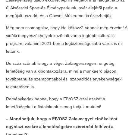
Zalaegerszeg újabb ékköve. Április végétől már látogatható az
új Alsóerdei Sport-és Élményparkunk, nyár elejétől pedig a
megújult uszodát és a Göcseji Múzeumot is élvezhetjük.
Még nem csomagolsz, hogy ide költözz? Vannak még érveim! A
vidéki megyeszékhelyek között itt van a legtöbb kulturális
program, valamint 2021-ben a legbiztonságosabb város is mi
lettünk.
De száz szónak is egy a vége. Zalaegerszegen rengeteg
lehetőség van a kibontakozásra, mind a munkaerő piacon,
továbbtanulás szempontjából és szabadidős tevékenységek
tekintetében is.
Reménykedek benne, hogy a FIVOSZ-szal ezeket a
lehetőségeket a fiataloknak is meg tudjuk mutatni!
– Mondhatjuk, hogy a FIVOSZ Zala megyei eln
ö
kek
é
nt
egyr
é
szt ezekre a lehetős
é
gekre szeretn
é
d felhívni a
figyelmet?