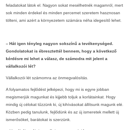
feladatokat látok el. Nagyon sokat mesélhetnék magamról, mert
sok minden érdekel és minden percemet szeretem hasznosan
tölteni, ami azért a környezetem számára néha idegesítő lehet.
– Há
t igen t
é
nyleg nagyon sokszínű
a tev
é
kenys
é
ged.
Gondolatokat is
é
bresztett
é
l bennem, hogy a k
ö
vetkező
k
é
rd
é
sre mi lehet a válasz, de számodra mit jelent a
vállalkoz
ó
i l
é
t?
Vállalkozói lét számomra az önmegvalósítás.
A folyamatos fejlődést jelképezi, hogy mi is egyre jobban
megismerjük magunkat és kijjebb toljuk a korlátainkat. Hogy
mindig új célokat tűzzünk ki, új kihívásokat állítsunk magunk elé.
Közben pedig tanulunk, fejlődünk és az új ismeretek mellett új
ismerősöket, barátokat is szerzünk.