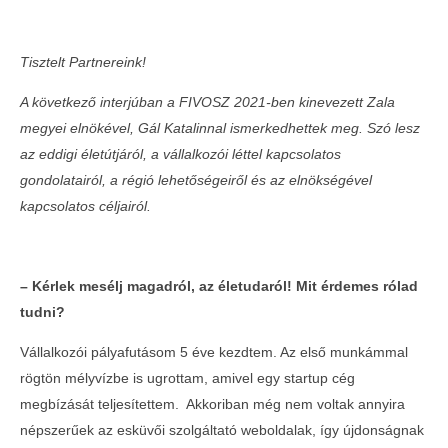
Tisztelt Partnereink!
A k
ö
vetkező interjúban a FIVOSZ 2021-ben kinevezett Zala
megyei eln
ö
k
é
vel, G
ál Katalinnal ismerkedhettek meg. Szó lesz
az eddigi
é
letútjár
ó
l, a vállalkoz
ó
i l
é
ttel kapcsolatos
gondolatair
ó
l, a r
é
gió lehetős
é
geir
ől
é
s az eln
ö
ks
é
g
é
vel
kapcsolatos c
é
ljair
ó
l.
MOST NÉZED
– K
é
rlek mes
é
lj magadr
ó
l, az
é
letudar
ó
l! Mit
é
rdemes r
ó
lad
Interjú Gál Katalinnal, a FIVOSZ Zala
Telth
tudni?
megyei elnökével
a Con
Vállalkozói pályafutásom 5 éve kezdtem. Az első munkámmal
2022-
2022-
03-15
03-15
rögtön mélyvízbe is ugrottam, amivel egy startup cég
megbízását teljesítettem. Akkoriban még nem voltak annyira
népszerűek az esküvői szolgáltató weboldalak, így újdonságnak