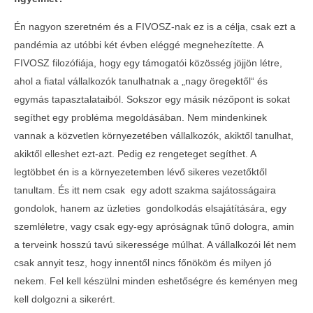
Én nagyon szeretném és a FIVOSZ-nak ez is a célja, csak ezt a
pandémia az utóbbi két évben eléggé megnehezítette. A
FIVOSZ filozófiája, hogy egy támogatói közösség jöjjön létre,
ahol a fiatal vállalkozók tanulhatnak a „nagy öregektől“ és
egymás tapasztalataiból. Sokszor egy másik nézőpont is sokat
segíthet egy probléma megoldásában. Nem mindenkinek
vannak a közvetlen környezetében vállalkozók, akiktől tanulhat,
akiktől elleshet ezt-azt. Pedig ez rengeteget segíthet. A
legtöbbet én is a környezetemben lévő sikeres vezetőktől
tanultam. És itt nem csak egy adott szakma sajátosságaira
gondolok, hanem az üzleties gondolkodás elsajátítására, egy
szemléletre, vagy csak egy-egy apróságnak tűnő dologra, amin
a terveink hosszú tavú sikeressége múlhat. A vállalkozói lét nem
csak annyit tesz, hogy innentől nincs főnököm és milyen jó
nekem. Fel kell készülni minden eshetőségre és keményen meg
kell dolgozni a sikerért.