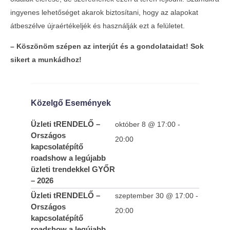
ingyenes lehetőséget akarok biztosítani, hogy az alapokat
átbeszélve újraértékeljék és használják ezt a felületet.
– Köszönöm szépen az interjút és a gondolataidat! Sok
sikert a munkádhoz!
Közelgő Események
Üzleti tRENDELŐ –
október 8 @ 17:00
-
Országos
20:00
kapcsolatépítő
roadshow a legújabb
üzleti trendekkel GYŐR
– 2026
Üzleti tRENDELŐ –
szeptember 30 @ 17:00
-
Országos
20:00
kapcsolatépítő
roadshow a legújabb