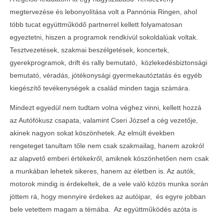
megtervezése és lebonyolítása volt a Pannónia Ringen, ahol
több tucat együttműködő partnerrel kellett folyamatosan
egyeztetni, hiszen a programok rendkívül sokoldalúak voltak.
Tesztvezetések, szakmai beszélgetések, koncertek,
gyerekprogramok, drift és rally bemutató, közlekedésbiztonsági
bemutató, véradás, jótékonysági gyermekautóztatás és egyéb
kiegészítő tevékenységek a család minden tagja számára.
Mindezt egyedül nem tudtam volna véghez vinni, kellett hozzá
az Autófókusz csapata, valamint Cseri József a cég vezetője,
akinek nagyon sokat köszönhetek. Az elmúlt években
rengeteget tanultam tőle nem csak szakmailag, hanem azokról
az alapvető emberi értékekről, amiknek köszönhetően nem csak
a munkában lehetek sikeres, hanem az életben is. Az autók,
motorok mindig is érdekeltek, de a vele való közös munka során
jöttem rá, hogy mennyire érdekes az autóipar, és egyre jobban
bele vetettem magam a témába. Az együttműködés azóta is