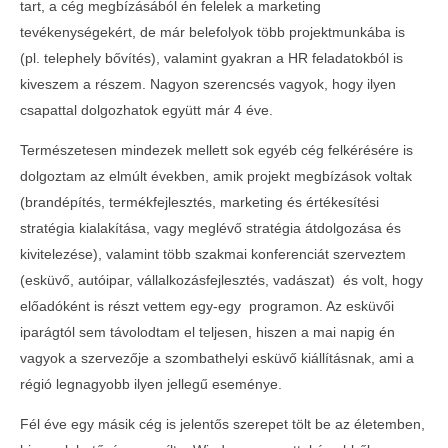
tart, a cég megbízásából én felelek a marketing
tevékenységekért, de már belefolyok több projektmunkába is
(pl. telephely bővítés), valamint gyakran a HR feladatokból is
kiveszem a részem. Nagyon szerencsés vagyok, hogy ilyen
csapattal dolgozhatok együtt már 4 éve.
Természetesen mindezek mellett sok egyéb cég felkérésére is
dolgoztam az elmúlt években, amik projekt megbízások voltak
(brandépítés, termékfejlesztés, marketing és értékesítési
stratégia kialakítása, vagy meglévő stratégia átdolgozása és
kivitelezése), valamint több szakmai konferenciát szerveztem
(esküvő, autóipar, vállalkozásfejlesztés, vadászat) és volt, hogy
előadóként is részt vettem egy-egy programon. Az esküvői
iparágtól sem távolodtam el teljesen, hiszen a mai napig én
vagyok a szervezője a szombathelyi esküvő kiállításnak, ami a
régió legnagyobb ilyen jellegű eseménye.
Fél éve egy másik cég is jelentős szerepet tölt be az életemben,