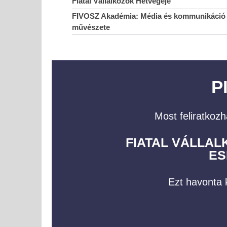
Fiatal Vállalkozók Hétvégéje
FIVOSZ Akadémia: Média és kommunikáció 
művészete
P
Most feliratkozh
FIATAL VÁLLA
ES
Ezt havonta k