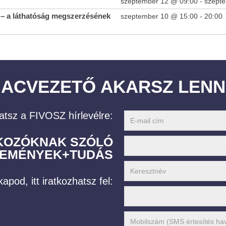
szeptember 12 @ 09:00
-
szept
– a láthatóság megszerzésének
szeptember 10 @ 15:00
-
20:00
IACVEZETŐ AKARSZ LENN
atsz a FIVOSZ hírlevélre:
LKOZÓKNAK SZÓLÓ
EMÉNYEK+TUDÁS
apod, itt iratkozhatsz fel: