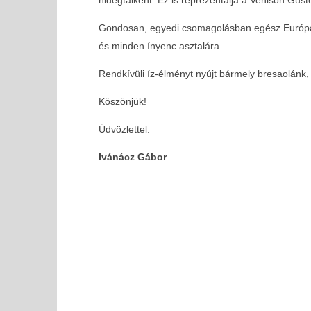
MOST NÉZED
Gondosan, egyedi csomagolásban egész Európán b
Venison Gusto kft a Fivosz tagjai közt
és minden ínyenc asztalára.
2018-
09-17
Rendkívüli íz-élményt nyújt bármely bresaolánk,
Köszönjük!
Üdvözlettel:
Ivánácz Gábor
SOLD OUT - FIVOSZ Garden Party az AVIS-sel – A nyá
legjobb networking eseménye✨
2018-
09-17