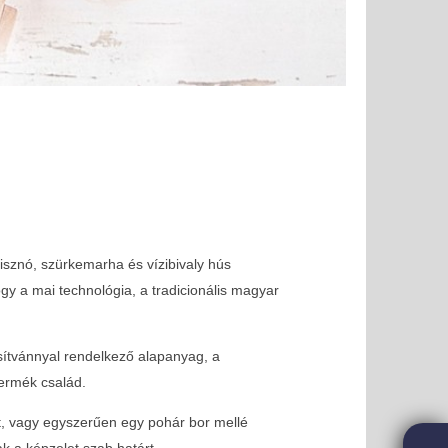
isznó, szürkemarha és vízibivaly hús
gy a mai technológia, a tradicionális magyar
úsítvánnyal rendelkező alapanyag, a
termék család.
t, vagy egyszerűen egy pohár bor mellé
k a képzelet szab határt.