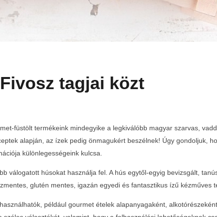
Fivosz tagjai közt
Teltházas FIVOSZ Garden Party-t tartottunk a Continental
met-füstölt termékeink mindegyike a legkiválóbb magyar szarvas, vadd
CityGolf Clubban
eceptek alapján, az ízek pedig önmagukért beszélnek! Úgy gondoljuk, ho
2018-
nációja különlegességeink kulcsa.
09-17
b válogatott húsokat használja fel. A hús egytől-egyig bevizsgált, tan
zmentes, glutén mentes, igazán egyedi és fantasztikus ízű kézműves 
n használhatók, például gourmet ételek alapanyagaként, alkotórészekén
o széles választékát, valamint, hogy a felhasználási lehetőségeknek csa