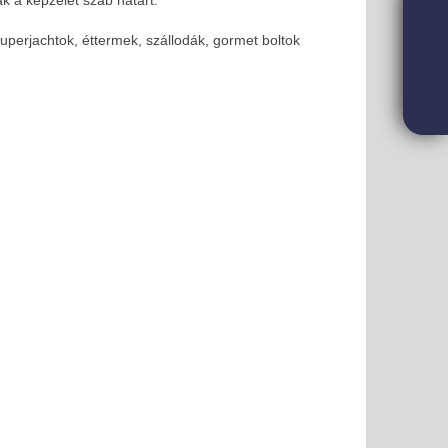
perjachtok, éttermek, szállodák, gormet boltok
i lehetőség FIVOSZ-tagoknak!
 magyar szerepvállalás az OECD legmagasabb szintű
ágpolitikai fórumán a párizsi Ministerial Council
ngen