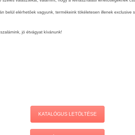
elül elérhetőek vagyunk, termékeink tökéletesen illenek exclusive su
Egyed
2018-
09-17
 szalámink, jó étvágyat kívánunk!
KATALÓGUS LETÖLTÉSE
r
Új régiós mozgásTÉR – üzleti lehetőségek, kapcsolatépítés
Aktív
és vállalkozói szemlélet Szabolcs-Szatmár-Beregben
gazdas
Meeti
2018-
09-17
2018-