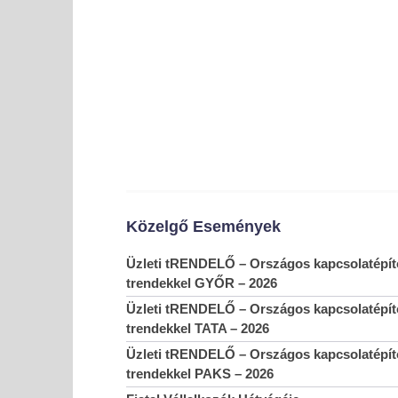
Közelgő Események
Zártkörű szakmai meetupot tartott a FIVOSZ Építőipar
Üzleti tRENDELŐ – Országos kapcsolatépítő
Ingatlan Bizottsága
trendekkel GYŐR – 2026
2018-
09-17
Üzleti tRENDELŐ – Országos kapcsolatépítő
trendekkel TATA – 2026
Üzleti tRENDELŐ – Országos kapcsolatépítő
trendekkel PAKS – 2026