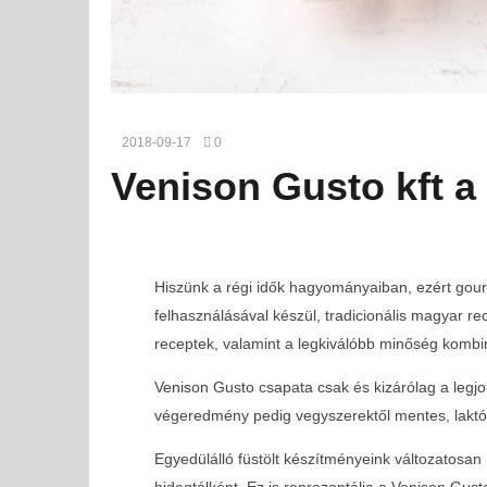
2018-09-17
0
Venison Gusto kft a 
Hiszünk a régi idők hagyományaiban, ezért gour
felhasználásával készül, tradicionális magyar r
receptek, valamint a legkiválóbb minőség kombi
Venison Gusto csapata csak és kizárólag a legjob
végeredmény pedig vegyszerektől mentes, laktó
Egyedülálló füstölt készítményeink változatosa
hidegtálként. Ez is reprezentálja a Venison Gust