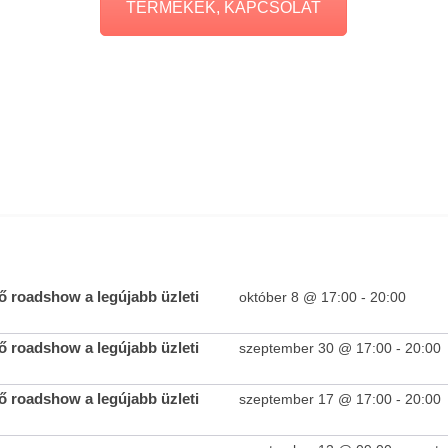
TERMÉKEK, KAPCSOLAT
09-17
Kereskedelmi Bizottság
Ipari 
2018-
2018-
09-17
09-17
i és
 roadshow a legújabb üzleti
október 8 @ 17:00
-
20:00
19 éves a FIVOSZ: új munkacsoportokkal és szakmai
Üzlet
javaslatokkal készülnek a fiatal vállalkozók
legúj
 roadshow a legújabb üzleti
szeptember 30 @ 17:00
-
20:00
2018-
2018-
09-17
09-17
 roadshow a legújabb üzleti
szeptember 17 @ 17:00
-
20:00