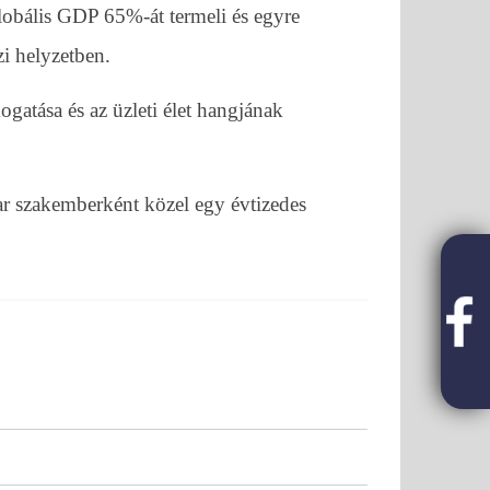
lobális GDP 65%-át termeli és egyre
zi helyzetben.
gatása és az üzleti élet hangjának
i lehetőség FIVOSZ-tagoknak!
SOLD OUT - FIVOSZ Ga
legjobb networking 
r szakemberként közel egy évtizedes
2020-
06-10