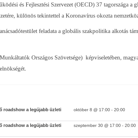
ködési és Fejlesztési Szervezet (OECD) 37 tagországa a g
etére, különös tekintettel a Koronavírus okozta nemzetkö
adótestület feladata a globális szakpolitika alkotás támo
Teltházas FIVOSZ Garden Party-t tartottunk a Continental
Egyed
CityGolf Clubban
Munkáltatók Országos Szövetsége) képviseletében, magya
2020-
06-10
2020-
 elnökségét.
06-10
 roadshow a legújabb üzleti
október 8 @ 17:00
-
20:00
 roadshow a legújabb üzleti
szeptember 30 @ 17:00
-
20:00