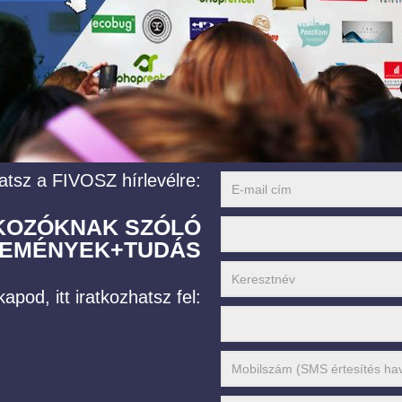
atsz a FIVOSZ hírlevélre:
LKOZÓKNAK SZÓLÓ
EMÉNYEK+TUDÁS
apod, itt iratkozhatsz fel: