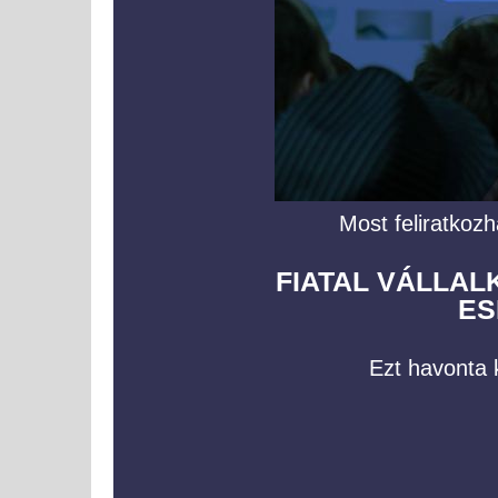
Most feliratkozh
FIATAL VÁLLA
ES
Ezt havonta k