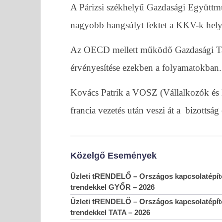
A Párizsi székhelyű Gazdasági Együttmű
nagyobb hangsúlyt fektet a KKV-k helyz
Az OECD mellett működő Gazdasági Tanács
MOST NÉZED
érvényesítése ezekben a folyamatokban.
Magyar kézbe került a nemzetközi KKV fejlesztés
Kovács Patrik a VOSZ (Vállalkozók és 
2020-
06-10
francia vezetés után veszi át a bizottság
Közelgő Események
Üzleti tRENDELŐ – Országos kapcsolatépítő
trendekkel GYŐR – 2026
Üzleti tRENDELŐ – Országos kapcsolatépítő
trendekkel TATA – 2026