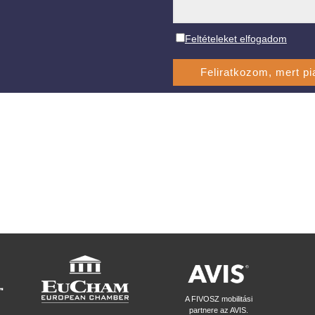
Feltételeket elfogadom
A FIVOSZ mobilitási
partnere az AVIS.