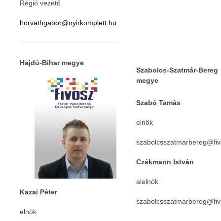
Régió vezető
Telth
horvathgabor@nyirkomplett.hu
a Con
2013-
04-11
Hajdú-Bihar megye
Szabolcs-Szatmár-Bereg
megye
Szabó Tamás
elnök
szabolcsszatmarbereg@fiv
Czékmann István
alelnök
Kazai Péter
szabolcsszatmarbereg@fiv
elnök