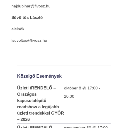
hajdubihar@fivosz.hu
Süvöltős László
alelnök
lsuvoltos@fivosz.hu
Közelgő Események
Üzleti tRENDELŐ –
október 8 @ 17:00
-
Országos
20:00
kapcsolatépítő
roadshow a legújabb
üzleti trendekkel GYŐR
– 2026
Üzleti tRENDELŐ –
szeptember 30 @ 17:00
-