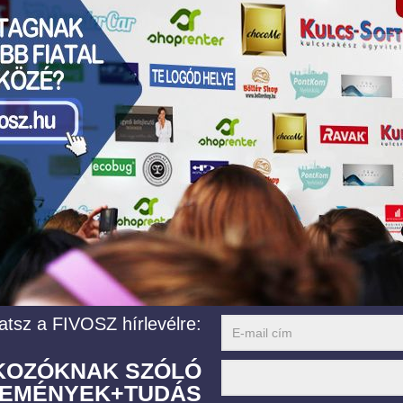
atsz a FIVOSZ hírlevélre:
LKOZÓKNAK SZÓLÓ
EMÉNYEK+TUDÁS