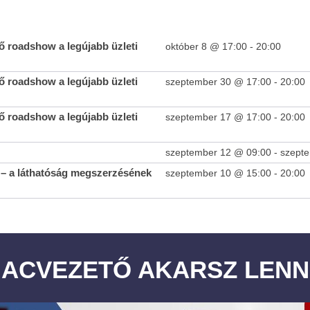
 roadshow a legújabb üzleti
október 8 @ 17:00
-
20:00
 roadshow a legújabb üzleti
szeptember 30 @ 17:00
-
20:00
 roadshow a legújabb üzleti
szeptember 17 @ 17:00
-
20:00
Teltházas FIVOSZ Garden Party-t tartottunk a Continental
Egyed
CityGolf Clubban
2024-
szeptember 12 @ 09:00
-
szept
01-31
2024-
– a láthatóság megszerzésének
szeptember 10 @ 15:00
-
20:00
01-31
IACVEZETŐ AKARSZ LENN