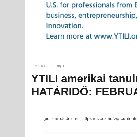
2024-01-31
0
YTILI amerikai tanu
HATÁRIDŐ: FEBRUÁ
[pdf-embedder url=”https://fivosz.hu/wp-content/