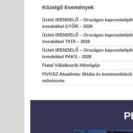
Közelgő Események
Üzleti tRENDELŐ – Országos kapcsolatépítő
trendekkel GYŐR – 2026
Üzleti tRENDELŐ – Országos kapcsolatépítő
trendekkel TATA – 2026
MOST NÉZED
Üzleti tRENDELŐ – Országos kapcsolatépítő
trendekkel PAKS – 2026
YTILI amerikai tanulmányút fiatal vállalkozóknak –
JELENTKEZÉSI HATÁRIDŐ: FEBRUÁR 5.
Fiatal Vállalkozók Hétvégéje
2024-
FIVOSZ Akadémia: Média és kommunikáció 
01-31
művészete
P