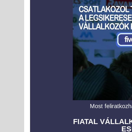
Most feliratkozh
FIATAL VÁLLA
ES