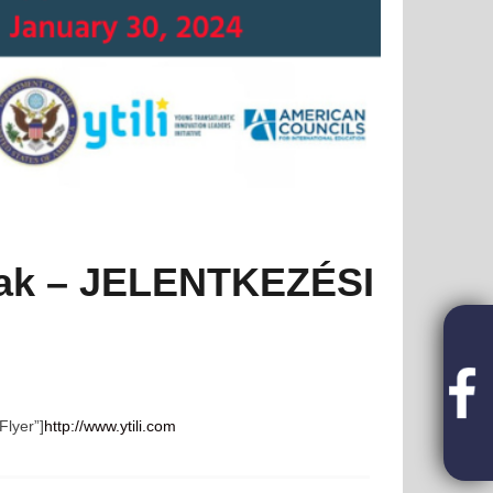
knak – JELENTKEZÉSI
Flyer”]
http://www.ytili.com