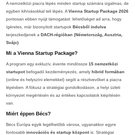
A nemzetközi piacra lépés minden startup számára izgalmas, de
egyben kihívásokkal teli lépés. A
Vienna Startup Package 2026
pontosan ebben nyújt támogatást: lehetőséget ad arra, hogy
ígéretes, már bizonyított startupok
Bécsből indulva
terjeszkedjenek a
DACH-régióban (Németország, Ausztria,
Svájc)
.
Mi a Vienna Startup Package?
MOST NÉZED
A program egy exkluzív, évente mindössze
15 nemzetközi
startupot
befogadó kezdeményezés, amely
hibrid formában
Vienna Startup Package 2026 – Kapu a
Telth
(online és helyszíni elemekkel) segíti a résztvevőket a piacra
nemzetközi növekedéshez
a Con
lépésben. A fókusz a stratégiai gondolkodáson, a helyi üzleti
2026-
2026-
környezet megértésén és az értékes kapcsolatok kiépítésén
01-06
01-06
van.
Miért éppen Bécs?
Bécs Európa egyik legélhetőbb városa, ugyanakkor egyre
fontosabb
innovációs és startup központ
is. Stratégiai