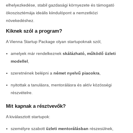
elhelyezkedése, stabil gazdasági környezete és támogató
ökoszisztémája ideális kiindulópont a nemzetközi
növekedéshez.
Kiknek szól a program?
A Vienna Startup Package olyan startupoknak szól,
amelyek már rendelkeznek
skálázható, működő üzleti
modellel
,
szeretnének belépni a
német nyelvű piacokra
,
nyitottak a tanulásra, mentorálásra és aktív közösségi
részvételre.
Mit kapnak a résztvevők?
A kiválasztott startupok:
személyre szabott
üzleti mentorálásban
részesülnek,