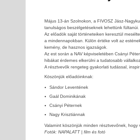
Május 13-án Szolnokon, a FIVOSZ Jász-Nagykun-
tanulságos beszélgetéseknek lehettünk fültanúi.
Az előadók saját történeteiken keresztül meséltek
a mindennapokban. Külön értéke volt az estének
kemény, de hasznos igazságok.
Az est során a NAV képviseletében Csányi Péter 
hibákat érdemes elkerülni a tudatosabb vállalk
A résztvevők rengeteg gyakorlati tudással, insp
Köszönjük előadóinknak:
Sándor Leventének
MOST NÉZED
Gaál Dominikának
Sikerek, kudarcok, valódi tapasztalatok – ilyen volt a
Csányi Péternek
FIVOSZ vállalkozói estje Szolnokon
Nagy Krisztiánnak
2026-
05-15
Valamint köszönjük minden résztvevőnek, hogy ve
Fotók: NAPALATT | film és fotó