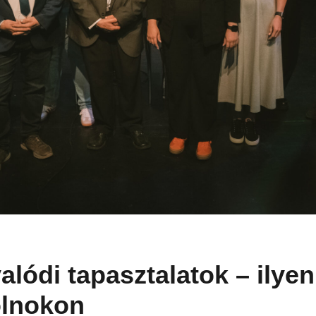
alódi tapasztalatok – ilye
olnokon