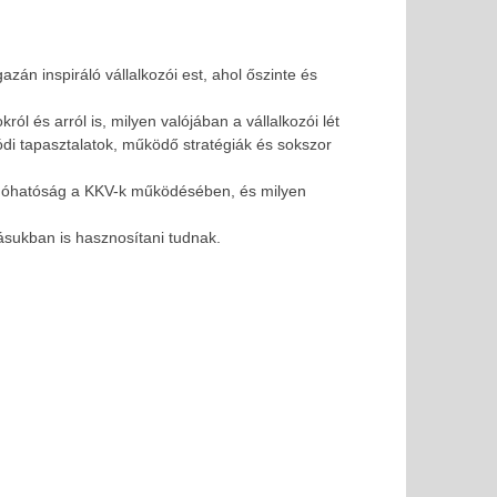
 inspiráló vállalkozói est, ahol őszinte és
ól és arról is, milyen valójában a vállalkozói lét
di tapasztalatok, működő stratégiák és sokszor
z adóhatóság a KKV-k működésében, és milyen
zásukban is hasznosítani tudnak.
i lehetőség FIVOSZ-tagoknak!
SOLD OUT - FIVOSZ Ga
legjobb networking 
2026-
05-15