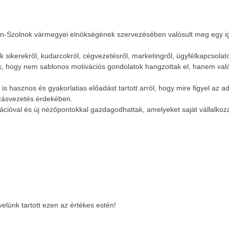
Szolnok vármegyei elnökségének szervezésében valósult meg egy igazán
 sikerekről, kudarcokról, cégvezetésről, marketingről, ügyfélkapcsolatokr
, hogy nem sablonos motivációs gondolatok hangzottak el, hanem való
is hasznos és gyakorlatias előadást tartott arról, hogy mire figyel a
ozásvezetés érdekében.
irációval és új nézőpontokkal gazdagodhattak, amelyeket saját vállalko
Teltházas FIVOSZ Garden Party-t tartottunk a Continental
Egyed
CityGolf Clubban
2026-
05-15
2026-
05-15
lünk tartott ezen az értékes estén!