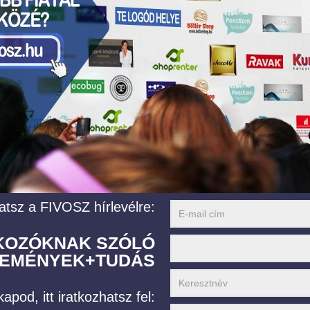
atsz a FIVOSZ hírlevélre:
LKOZÓKNAK SZÓLÓ
EMÉNYEK+TUDÁS
apod, itt iratkozhatsz fel: