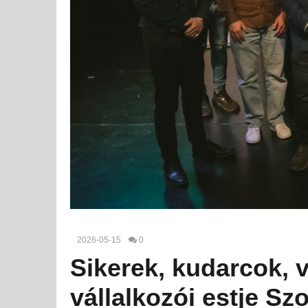
2026-05-15
0
Sikerek, kudarcok, v
vállalkozói estje Sz