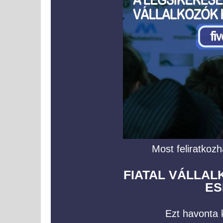
Most feliratkozh
FIATAL VÁLLA
ES
Ezt havonta k