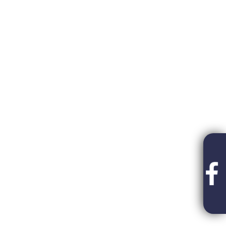
Teltházas FIVOSZ Garden Party-t tartottunk
a Continental CityGolf Clubban
2013-
04-30
Egyedi lehetőség FIVOSZ-tagoknak!
2013-
04-30