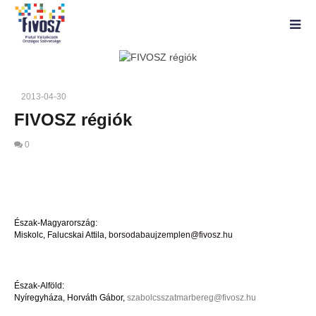
2013-04-30
FIVOSZ régiók
0
Észak-Magyarország:
Miskolc, Falucskai Attila,
borsodabaujzemplen@fivosz.hu
Észak-Alföld:
Nyíregyháza, Horváth Gábor,
szabolcsszatmarbereg@fivosz.hu