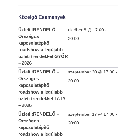
Közelgő Események
Üzleti tRENDELŐ –
október 8 @ 17:00
-
Országos
20:00
kapcsolatépítő
roadshow a legújabb
üzleti trendekkel GYŐR
– 2026
SOLD OUT - FIVOSZ Garden Party az AVIS-
Üzleti tRENDELŐ –
szeptember 30 @ 17:00
-
sel – A nyár legjobb networking eseménye
Országos
20:00
kapcsolatépítő
2013-
roadshow a legújabb
04-30
üzleti trendekkel TATA
– 2026
Üzleti tRENDELŐ –
szeptember 17 @ 17:00
-
Országos
20:00
kapcsolatépítő
roadshow a legújabb