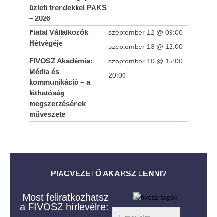
üzleti trendekkel PAKS
– 2026
Fiatal Vállalkozók
szeptember 12 @ 09:00
-
Hétvégéje
szeptember 13 @ 12:00
FIVOSZ Akadémia:
szeptember 10 @ 15:00
-
Új régiós mozgásTÉR – üzleti lehetőségek,
Média és
kapcsolatépítés és vállalkozói szemlélet
20:00
kommunikáció – a
Szabolcs-Szatmár-Beregben
láthatóság
2013-
megszerzésének
04-30
művészete
PIACVEZETŐ AKARSZ LENNI?
Most feliratkozhatsz
a FIVOSZ hírlevélre: