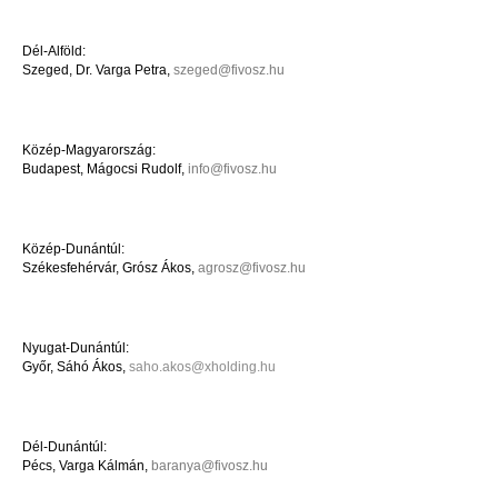
Dél-Alföld:
Szeged, Dr. Varga Petra,
szeged@fivosz.hu
MOST NÉZED
Közép-Magyarország:
Budapest, Mágocsi Rudolf,
info@fivosz.hu
FIVOSZ régiók
2013-
04-30
Közép-Dunántúl:
Székesfehérvár, Grósz Ákos,
agrosz@fivosz.hu
Nyugat-Dunántúl:
Győr, Sáhó Ákos,
saho.akos@xholding.hu
Dél-Dunántúl:
Pécs, Varga Kálmán,
baranya@fivosz.hu