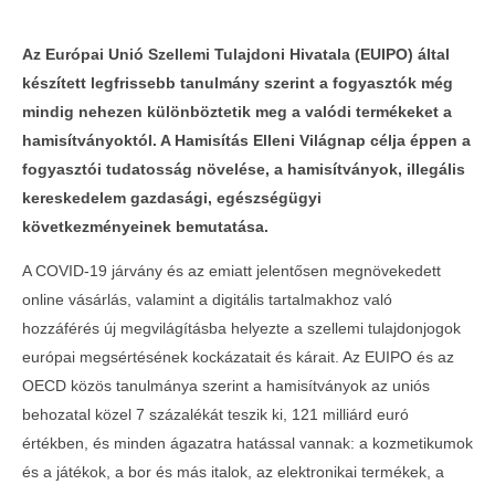
Az Európai Unió Szellemi Tulajdoni Hivatala (EUIPO) által
készített legfrissebb tanulmány szerint a fogyasztók még
mindig nehezen különböztetik meg a valódi termékeket a
hamisítványoktól. A Hamisítás Elleni Világnap célja éppen a
fogyasztói tudatosság növelése, a hamisítványok, illegális
kereskedelem gazdasági, egészségügyi
következményeinek bemutatása.
MOST NÉZED
A COVID-19 járvány és az emiatt jelentősen megnövekedett
online vásárlás, valamint a digitális tartalmakhoz való
Hamisítás Elleni Világnap
Telth
hozzáférés új megvilágításba helyezte a szellemi tulajdonjogok
a Con
2021-
európai megsértésének kockázatait és kárait. Az EUIPO és az
06-10
2021-
06-10
OECD közös tanulmánya szerint a hamisítványok az uniós
behozatal közel 7 százalékát teszik ki, 121 milliárd euró
értékben, és minden ágazatra hatással vannak: a kozmetikumok
és a játékok, a bor és más italok, az elektronikai termékek, a