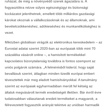
ruházat, de még a növényvédő szerek ágazatára is. A
fogyasztókra nézve súlyos egészségügyi és biztonsági
kockázatot jelenthetnek, emellett több milliárdos gazdasági
károkat okoznak a vállalkozásoknak és az államoknak, ami
bevételcsökkenéshez, adókieséshez és munkanélküliséghez is
vezet.
Miközben globálisan virágzik az elektronikus kereskedelem – az
Eurostat adatai szerint 2020-ban az európaiak több mint 70
százaléka vásárolt online –, a hamisított termékekkel
kapcsolatos bizonytalanság továbbra is fontos szempont az
uniós polgárok számára. „A felmérésből kiderül, hogy saját
bevallásuk szerint, átlagban minden tizedik európai embert
tévesztettek már meg eladott hamisítványokkal. A tanulmány
szerint az európaiak egyharmadában merült fel kétség az
általuk megvásárolt termék eredetiségét illetően. Bár évről évre
tudatosabban választanak eredeti termékeket a magyarok, a
félrevezetett fogyasztók arányát tekintve az unióban harmadik