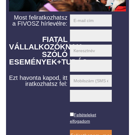
Most feliratkozhatsz
a FIVOSZ hírlevélre:
FIATAL
VÁLLALKOZÓKNAK
SZÓLÓ
ESEMÉNYEK+TUDÁS
Ezt havonta kapod, itt
iratkozhatsz fel:
Feltételeket
elfogadom