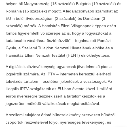
helyen áll Magyarország (15 százalék) Bulgária (19 százalék) és
Románia (16 százalék) mögött. A legalacsonyabb számokat az
EU-n belül Svédországban (2 százalék) és Dániában (3
százalék) mérték. A Hamisítás Elleni Világnapnak éppen ezért
fontos figyelemfelhívó szerepe az is, hogy a fogyasztókat a
tudatosabb vásárlásra ösztönözzük” – fogalmazott Pomázi
Gyula, a Szellemi Tulajdon Nemzeti Hivatalának elnöke és a
Hamisítás Elleni Nemzeti Testület (HENT) elnökhelyettese.
A digitális kalóztevékenység ugyancsak jövedelmező piac a
jogsértők számára. Az IPTV – interneten keresztül elérhető
televíziós tartalom – esetében jelentősek a veszteségek. Az
illegális IPTV-szolgáltatók az EU-ban évente közel 1 milliárd
eurós nyereségre tesznek szert a tartalomkészítők és a
jogszerűen működő vállalkozások megkárosításával.
A szellemi tulajdont érintő bűncselekmény szervezett bűnözői
csoportok részvételével folyó, nyereséges tevékenység, és