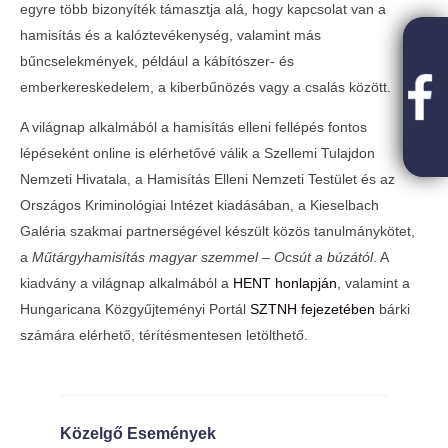
egyre több bizonyíték támasztja alá, hogy kapcsolat van a
hamisítás és a kalóztevékenység, valamint más
bűncselekmények, például a kábítószer- és
emberkereskedelem, a kiberbűnözés vagy a csalás között.
A világnap alkalmából a hamisítás elleni fellépés fontos
lépéseként online is elérhetővé válik a Szellemi Tulajdon
Nemzeti Hivatala, a Hamisítás Elleni Nemzeti Testület és az
Országos Kriminológiai Intézet kiadásában, a Kieselbach
Galéria szakmai partnerségével készült közös tanulmánykötet,
a
Műtárgyhamisítás magyar szemmel – Ocsút a búzától
. A
kiadvány a világnap alkalmából a
HENT honlapján
, valamint a
Hungaricana Közgyűjteményi Portál
SZTNH fejezetében
bárki
számára elérhető, térítésmentesen letölthető.
Közelgő Események