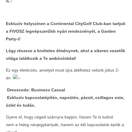
0
Exkluzív helyszínen a Continental CityGolf Club-ban tartjuk
a FIVOSZ legnépszerűbb nyári rendezvényét, a Garden
Party-t!
Légy részese a kivételes élménynek, ahol a sikeres vezetők
világa találkozik a Te ambícióiddal!
Ez egy életérzés, amelyet most újra átélhetsz velünk július 2-
án.
MOST NÉZED
Dresscode: Business Casual
SOLD OUT – FIVOSZ Garden Party az
Telth
Exkluzív kapcsolatépítés, napsütés, pázsit, csillagos este,
AVIS-sel – A nyár legjobb networking
a Con
üzlet és tudás.
eseménye
2026-
07-02
2026-
Gyere el, hogy céged szárnyra kapjon, hiszen Te is tudod:
07-02
nem a hideg névjegykártyák, hanem az élő kapcsolatok építik a