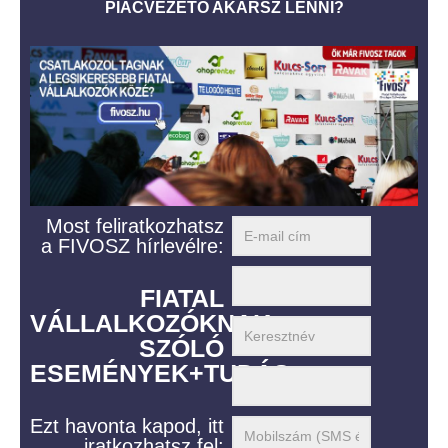
PIACVEZETŐ AKARSZ LENNI?
Most feliratkozhatsz
a FIVOSZ hírlevélre:
FIATAL
VÁLLALKOZÓKNAK
SZÓLÓ
ESEMÉNYEK+TUDÁS
Ezt havonta kapod, itt
iratkozhatsz fel: