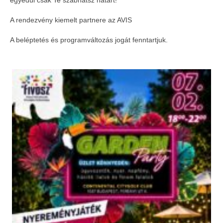
egyedül csak Te szabhatsz határt!
A rendezvény kiemelt partnere az AVIS
A beléptetés és programváltozás jogát fenntartjuk.