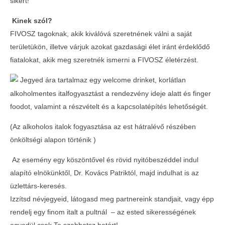
sikert!
Kinek szól?
FIVOSZ tagoknak, akik kiválóvá szeretnének válni a saját
területükön, illetve várjuk azokat gazdasági élet iránt érdeklődő
fiatalokat, akik meg szeretnék ismerni a FIVOSZ életérzést.
Jegyed ára tartalmaz egy welcome drinket, korlátlan
alkoholmentes italfogyasztást a rendezvény ideje alatt és finger
foodot, valamint a részvételt és a kapcsolatépítés lehetőségét.
(Az alkoholos italok fogyasztása az est hátralévő részében
önköltségi alapon történik
)
Az esemény egy köszöntővel és rövid nyitóbeszéddel indul
alapító elnökünktől, Dr. Kovács Patriktól, majd indulhat is az
üzlettárs-keresés.
Izzítsd névjegyeid, látogasd meg partnereink standjait, vagy épp
rendelj egy finom italt a pultnál
– az ested sikerességének