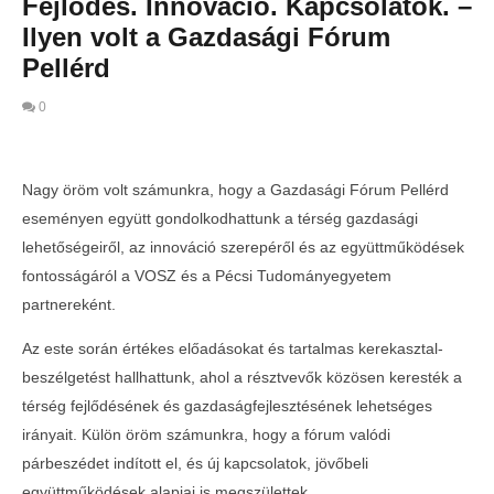
Fejlődés. Innováció. Kapcsolatok. –
Ilyen volt a Gazdasági Fórum
Pellérd
0
Nagy öröm volt számunkra, hogy a Gazdasági Fórum Pellérd
eseményen együtt gondolkodhattunk a térség gazdasági
lehetőségeiről, az innováció szerepéről és az együttműködések
fontosságáról a VOSZ és a Pécsi Tudományegyetem
partnereként.
Az este során értékes előadásokat és tartalmas kerekasztal-
beszélgetést hallhattunk, ahol a résztvevők közösen keresték a
térség fejlődésének és gazdaságfejlesztésének lehetséges
MOST NÉZED
irányait. Külön öröm számunkra, hogy a fórum valódi
Telth
Fejlődés. Innováció. Kapcsolatok. – Ilyen
párbeszédet indított el, és új kapcsolatok, jövőbeli
a Con
volt a Gazdasági Fórum Pellérd
együttműködések alapjai is megszülettek.