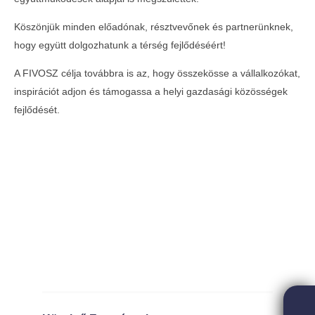
2026-
2026-
05-26
05-26
Köszönjük minden előadónak, résztvevőnek és partnerünknek,
hogy együtt dolgozhatunk a térség fejlődéséért!
A FIVOSZ célja továbbra is az, hogy összekösse a vállalkozókat,
inspirációt adjon és támogassa a helyi gazdasági közösségek
fejlődését.