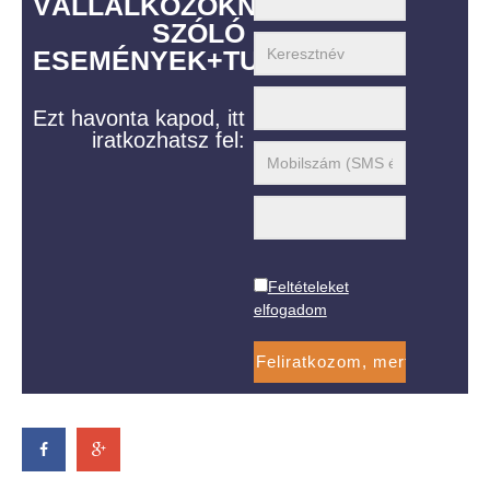
VÁLLALKOZÓKNAK
SZÓLÓ
ESEMÉNYEK+TUDÁS
Ezt havonta kapod, itt
iratkozhatsz fel:
Feltételeket
elfogadom