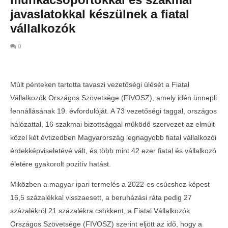
javaslatokkal készülnek a fiatal
vállalkozók
0
Múlt pénteken tartotta tavaszi vezetőségi ülését a Fiatal
Vállalkozók Országos Szövetsége (FIVOSZ), amely idén ünnepli
fennállásának 19. évfordulóját. A 73 vezetőségi taggal, országos
hálózattal, 16 szakmai bizottsággal működő szervezet az elmúlt
közel két évtizedben Magyarország legnagyobb fiatal vállalkozói
érdekképviseletévé vált, és több mint 42 ezer fiatal és vállalkozó
életére gyakorolt pozitív hatást.
Miközben a magyar ipari termelés a 2022-es csúcshoz képest
MOST NÉZED
16,5 százalékkal visszaesett, a beruházási ráta pedig 27
19 éves a FIVOSZ: új munkacsoportokkal
Telth
százalékról 21 százalékra csökkent, a Fiatal Vállalkozók
és szakmai javaslatokkal készülnek a fiatal
a Con
Országos Szövetsége (FIVOSZ) szerint eljött az idő, hogy a