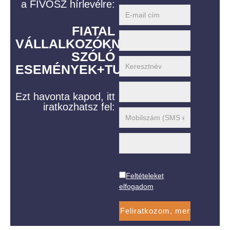
a FIVOSZ hírlevélre:
FIATAL
VÁLLALKOZÓKNAK
SZÓLÓ
ESEMÉNYEK+TUDÁS
Ezt havonta kapod, itt
iratkozhatsz fel:
Feltételeket
elfogadom