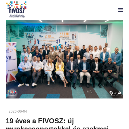
2026-06-04
19 éves a FIVOSZ: új
munkacsoportokkal és szakmai