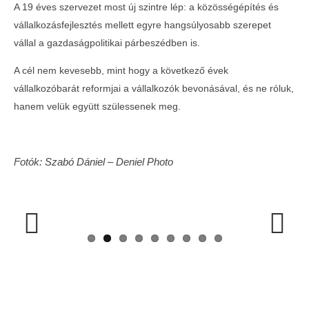
A 19 éves szervezet most új szintre lép: a közösségépítés és
vállalkozásfejlesztés mellett egyre hangsúlyosabb szerepet
vállal a gazdaságpolitikai párbeszédben is.
A cél nem kevesebb, mint hogy a következő évek
vállalkozóbarát reformjai a vállalkozók bevonásával, és ne róluk,
hanem velük együtt szülessenek meg.
Fotók: Szabó Dániel – Deniel Photo
Previous
Next