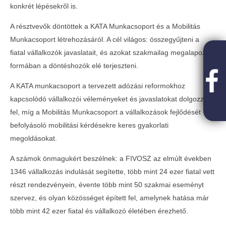
konkrét lépésekről is.
A résztvevők döntöttek a KATA Munkacsoport és a Mobilitás
Munkacsoport létrehozásáról. A cél világos: összegyűjteni a
fiatal vállalkozók javaslatait, és azokat szakmailag megalapozott
formában a döntéshozók elé terjeszteni.
A KATA munkacsoport a tervezett adózási reformokhoz
kapcsolódó vállalkozói véleményeket és javaslatokat dolgozza
fel, míg a Mobilitás Munkacsoport a vállalkozások fejlődését
befolyásoló mobilitási kérdésekre keres gyakorlati
megoldásokat.
A számok önmagukért beszélnek: a FIVOSZ az elmúlt években
1346 vállalkozás indulását segítette, több mint 24 ezer fiatal vett
részt rendezvényein, évente több mint 50 szakmai eseményt
szervez, és olyan közösséget épített fel, amelynek hatása már
több mint 42 ezer fiatal és vállalkozó életében érezhető.