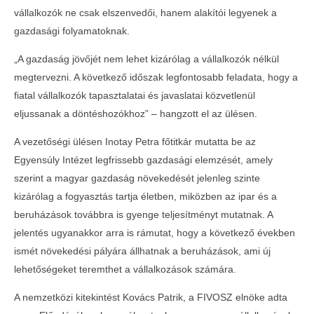
vállalkozók
2026-
vállalkozók ne csak elszenvedői, hanem alakítói legyenek a
06-04
2026-
gazdasági folyamatoknak.
06-04
„A gazdaság jövőjét nem lehet kizárólag a vállalkozók nélkül
megtervezni. A következő időszak legfontosabb feladata, hogy a
fiatal vállalkozók tapasztalatai és javaslatai közvetlenül
eljussanak a döntéshozókhoz” – hangzott el az ülésen.
A vezetőségi ülésen Inotay Petra főtitkár mutatta be az
Egyensúly Intézet legfrissebb gazdasági elemzését, amely
szerint a magyar gazdaság növekedését jelenleg szinte
kizárólag a fogyasztás tartja életben, miközben az ipar és a
beruházások továbbra is gyenge teljesítményt mutatnak. A
jelentés ugyanakkor arra is rámutat, hogy a következő években
ismét növekedési pályára állhatnak a beruházások, ami új
lehetőségeket teremthet a vállalkozások számára.
A nemzetközi kitekintést Kovács Patrik, a FIVOSZ elnöke adta