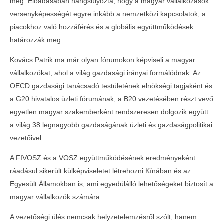
meg. Előadásában hangsúlyozta, hogy a magyar vállalkozások
versenyképességét egyre inkább a nemzetközi kapcsolatok, a
piacokhoz való hozzáférés és a globális együttműködések
határozzák meg.
Kovács Patrik ma már olyan fórumokon képviseli a magyar
vállalkozókat, ahol a világ gazdasági irányai formálódnak. Az
OECD gazdasági tanácsadó testületének elnökségi tagjaként és
a G20 hivatalos üzleti fórumának, a B20 vezetésében részt vevő
egyetlen magyar szakemberként rendszeresen dolgozik együtt
a világ 38 legnagyobb gazdaságának üzleti és gazdaságpolitikai
vezetőivel.
A FIVOSZ és a VOSZ együttműködésének eredményeként
ráadásul sikerült külképviseletet létrehozni Kínában és az
Egyesült Államokban is, ami egyedülálló lehetőségeket biztosít a
magyar vállalkozók számára.
A vezetőségi ülés nemcsak helyzetelemzésről szólt, hanem