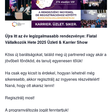
Újra itt az év legizgalmasabb rendezvénye: Fiatal
Vállalkozók Hete 2025 Üzleti & Karrier Show
Köss új barátságokat, találd meg új partnered vagy akár a
jövőbeli főnököd, és tanulj egyenesen tőlük!
Ha csak egy kicsit is érdekel, hogyan lehetnél még
sikeresebb, akkor regisztrálj az ingyenes részvételért!
Naná, hogy ott akarsz lenni!
Regisztrálj most!
A programváltozás jogát fenntartjuk!