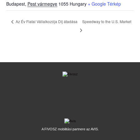
Budapest
,
Pest vármegye
1055
Hungary
+ Google Térkép
Az Év Fiatal Vállalkozója Díj átadása
Speedway to the U.S. Market
A FIVOSZ mobilitási partnere az AVIS.