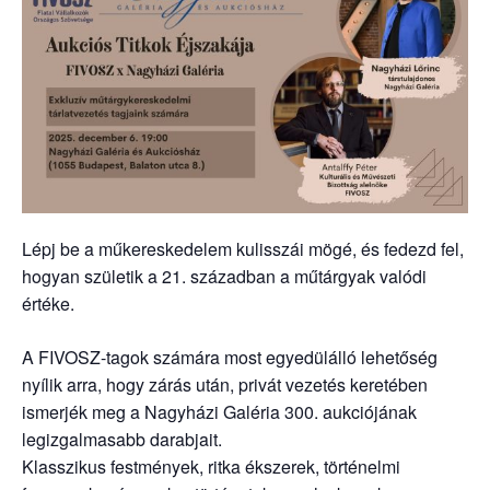
Lépj be a műkereskedelem kulisszái mögé, és fedezd fel,
hogyan születik a 21. században a műtárgyak valódi
értéke.
A FIVOSZ-tagok számára most egyedülálló lehetőség
nyílik arra, hogy zárás után, privát vezetés keretében
ismerjék meg a Nagyházi Galéria 300. aukciójának
legizgalmasabb darabjait.
Klasszikus festmények, ritka ékszerek, történelmi