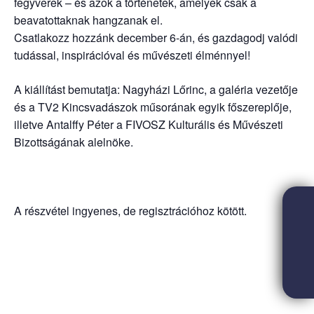
fegyverek – és azok a történetek, amelyek csak a
beavatottaknak hangzanak el.
Csatlakozz hozzánk december 6-án, és gazdagodj valódi
tudással, inspirációval és művészeti élménnyel!
A kiállítást bemutatja: Nagyházi Lőrinc, a galéria vezetője
és a TV2 Kincsvadászok műsorának egyik főszereplője,
illetve Antalffy Péter a FIVOSZ Kulturális és Művészeti
Bizottságának alelnöke.
A részvétel ingyenes, de regisztrációhoz kötött.