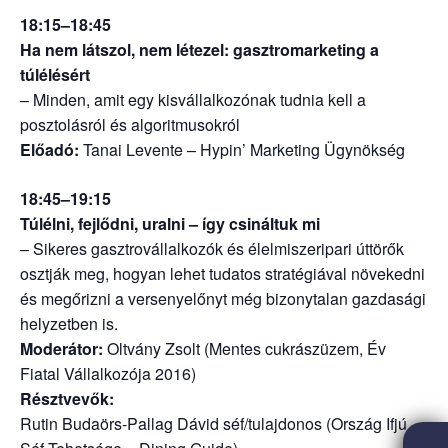
18:15–18:45
Ha nem látszol, nem létezel: gasztromarketing a
túlélésért
– Minden, amit egy kisvállalkozónak tudnia kell a
posztolásról és algoritmusokról
Előadó:
Tanai Levente – Hypin’ Marketing Ügynökség
18:45–19:15
Túlélni, fejlődni, uralni – így csináltuk mi
– Sikeres gasztrovállalkozók és élelmiszeripari úttörők
osztják meg, hogyan lehet tudatos stratégiával növekedni
és megőrizni a versenyelőnyt még bizonytalan gazdasági
helyzetben is.
Moderátor:
Oltvány Zsolt (Mentes cukrászüzem, Év
Fiatal Vállalkozója 2016)
Résztvevők:
Rutin Budaörs-Pallag Dávid séf/tulajdonos (Ország Ifjú