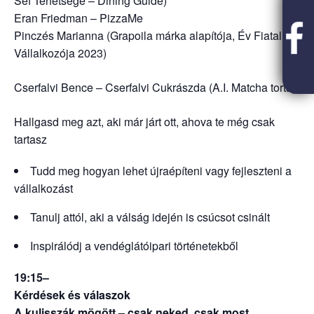
Séf Tehetsége – Dining Guide)
Eran Friedman – PizzaMe
Pinczés Marianna (Grapoila márka alapítója, Év Fiatal
Vállalkozója 2023)
Cserfalvi Bence – Cserfalvi Cukrászda (A.I. Matcha torta)
Hallgasd meg azt, aki már járt ott, ahova te még csak
tartasz
Tudd meg hogyan lehet újraépíteni vagy fejleszteni a
vállalkozást
Tanulj attól, aki a válság idején is csúcsot csinált
Inspirálódj a vendéglátóipari történetekből
19:15–
Kérdések és válaszok
A kulisszák mögött – csak neked, csak most